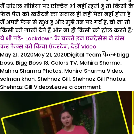
मैं सोशल मीडिया पर एक्टिव भी नहीं रहती हूं तो किसी के
फैन पेज को खरीदने का सवाल ही नहीं पैदा नहीं होता है.
मैं अपने फैंस से खुश हूं और मुझे उन पर गर्व है, वो ना तो
किसी को गाली देते हैं और ना ही किसी को ट्रोल करते हैं.’
ये भी पढ़ें- Lockdown के चलते इन एक्ट्रेसेस ने डांस
कर फैन्स को किया एंटरटेन, देखें Video
Posted
Author
Categories
Tags
May 21, 2020
May 21, 2020
Digital Team
फिल्म
bigg
on
boss
,
Bigg Boss 13
,
Colors TV
,
Mahira Sharma
,
Mahira Sharma Photos
,
Mahira Sharma Video
,
salman khan
,
Shehnaz Gill
,
Shehnaz Gill Photos
,
on
Shehnaz Gill Videos
Leave a comment
शहनाज
गिल
के
फैंस
ने