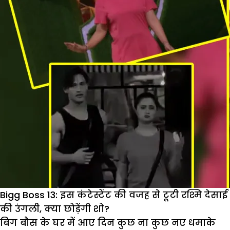
लगाया
माहिरा
शर्मा
पर
ऐसा
इल्जाम,
उठाना
चाहती
हैं
सख्त
कदम
Bigg Boss 13: इस कंटेस्टेंट की वजह से टूटी रश्मि देसाई
की उंगली, क्या छोड़ेंगी शो?
बिग बौस के घर में आए दिन कुछ ना कुछ नए धमाके