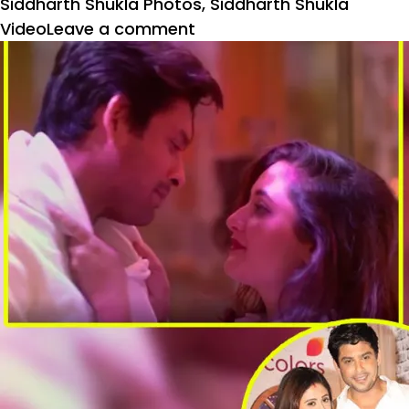
Siddharth Shukla Photos
,
Siddharth Shukla
on
Video
Leave a comment
Bigg
Boss
13:
इस
कंटेस्टेंट
की
वजह
से
टूटी
रश्मि
देसाई
की
उंगली,
क्या
छोड़ेंगी