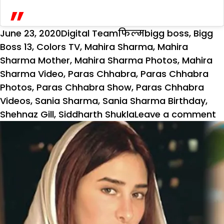
Posted
Author
Categories
Tags
June 23, 2020
Digital Team
फिल्म
bigg boss
,
Bigg
on
Boss 13
,
Colors TV
,
Mahira Sharma
,
Mahira
Sharma Mother
,
Mahira Sharma Photos
,
Mahira
Sharma Video
,
Paras Chhabra
,
Paras Chhabra
Photos
,
Paras Chhabra Show
,
Paras Chhabra
Videos
,
Sania Sharma
,
Sania Sharma Birthday
,
o
Shehnaz Gill
,
Siddharth Shukla
Leave a comment
क
इ
अ
में
म
प
ने
म