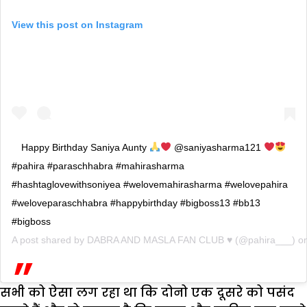
View this post on Instagram
Happy Birthday Saniya Aunty
@saniyasharma121
#pahira #paraschhabra #mahirasharma
#hashtaglovewithsoniyea #welovemahirasharma #welovepahira
#weloveparaschhabra #happybirthday #bigboss13 #bb13
#bigboss
A post shared by
DABRA AND MASLA FAN CLUB ♥️
(@pahira___) o
सभी को ऐसा लग रहा था कि दोनो एक दूसरे को पसंद