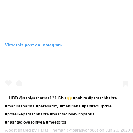
View this post on Instagram
HBD @saniyasharma121 Gbu
#pahira #paraschhabra
#mahirasharma #parasarmy #mahirians #pahiraourpride
#poselikeparaschhabra #hashtaglovewithpahira
#hashtaglovesoniyea #meetbros
A post shared by
Paras Theman
(@parasvch888) on
Jun 20, 2020 