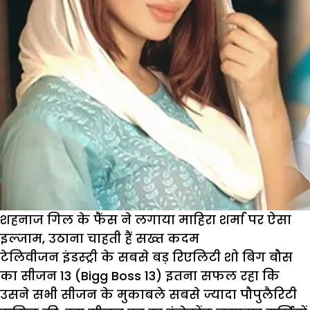
क
मा
क
ज
दे
P
शहनाज गिल के फैंस ने लगाया माहिरा शर्मा पर ऐसा
इल्जाम, उठाना चाहती हैं सख्त कदम
टेलिवीजन इंडस्ट्री के सबसे बड़ रिएलिटी शो बिग बौस
का सीजन 13 (Bigg Boss 13) इतना सफल रहा कि
उसने सभी सीजन के मुकाबले सबसे ज्यादा पौपुलैरिटी