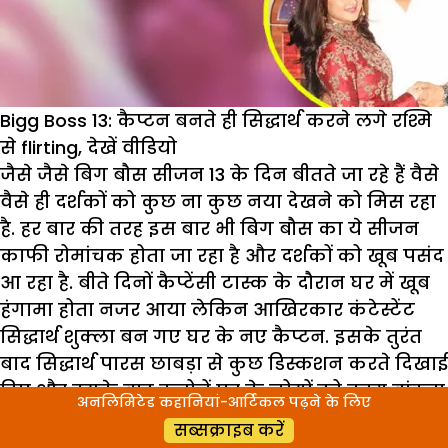
शो?
Bigg Boss 13: कैप्टन बनते ही सिद्धार्थ करने लगे रश्मि
से flirting, देखें वीडियो
जैसे जैसे बिग बौस सीजन 13 के दिन बीतते जा रहे हैं वैसे
वैसे ही दर्शकों को कुछ ना कुछ नया देखने को मिस रहा
है. हर बार की तरह इस बार भी बिग बौस का ये सीजन
काफी रोमांचक होता जा रहा है और दर्शकों को खूब पसंद
आ रहा है. बीते दिनों कैप्टेंसी टास्क के दौरान घर में खूब
हंगामा होता नजर आया लेकिन आखिरकार कंटेस्टेंट
सिद्धार्थ शुक्ला बन गए घर के नए कैप्टन. इसके तुरंत
बाद सिद्धार्थ पारस छाबड़ा से कुछ डिस्कशन करते दिखाई
दिए और उसके बाद उन्होनें घर के लोगों को काम बांटना
अनलिमिटेड कहानियां-आर्टिकल पढ़ने के लिए
शुरू किया.
सब्सक्राइब करें
ये भी पढ़ें- Bigg Boss 13: सबके सामने सिद्धार्थ ने किया