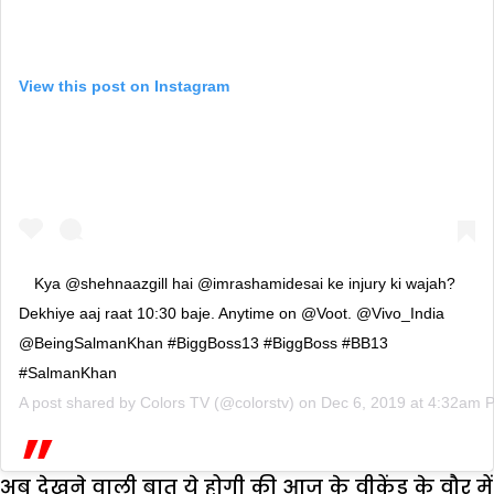
View this post on Instagram
Kya @shehnaazgill hai @imrashamidesai ke injury ki wajah?
Dekhiye aaj raat 10:30 baje. Anytime on @Voot. @Vivo_India
@BeingSalmanKhan #BiggBoss13 #BiggBoss #BB13
#SalmanKhan
A post shared by
Colors TV
(@colorstv) on
Dec 6, 2019 at 4:32am 
अब देखने वाली बात ये होगी की आज के वीकेंड के वौर में