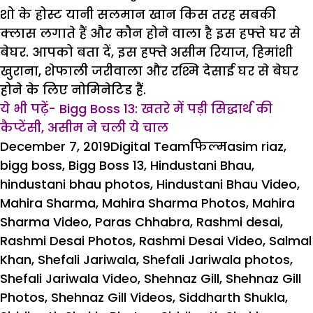
शो के होस्ट यानी सलमान खान किस तरह सबकी
क्लास लगाते हैं और कौन होने वाला है इस हफ्ते घर से
बेघर. आपको बता दें, इस हफ्ते असीम रियाज, हिमांशी
खुराना, शेफाली जरीवाला और रश्मि देसाई घर से बेघर
होने के लिए नोमिनेटिड हैं.
ये भी पढ़ें- Bigg Boss 13: खतरे में पड़ी सिद्धार्थ की
कैप्टेंसी, असीम ने चली ये चाल
Posted
Author
Categories
Tags
December 7, 2019
Digital Team
फिल्म
asim riaz
,
on
bigg boss
,
Bigg Boss 13
,
Hindustani Bhau
,
hindustani bhau photos
,
Hindustani Bhau Video
,
Mahira Sharma
,
Mahira Sharma Photos
,
Mahira
Sharma Video
,
Paras Chhabra
,
Rashmi desai
,
Rashmi Desai Photos
,
Rashmi Desai Video
,
Salmal
Khan
,
Shefali Jariwala
,
Shefali Jariwala photos
,
Shefali Jariwala Video
,
Shehnaz Gill
,
Shehnaz Gill
Photos
,
Shehnaz Gill Videos
,
Siddharth Shukla
,