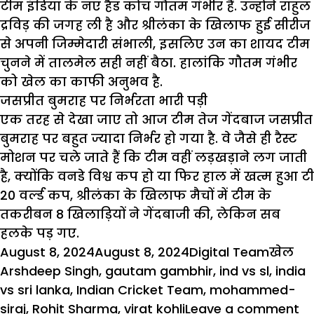
टीम इंडिया के नए हैड कोच गौतम गंभीर हैं. उन्होंने राहुल
द्रविड़ की जगह ली है और श्रीलंका के खिलाफ हुई सीरीज
से अपनी जिम्मेदारी संभाली, इसलिए उन का शायद टीम
चुनने में तालमेल सही नहीं बैठा. हालांकि गौतम गंभीर
को खेल का काफी अनुभव है.
जसप्रीत बुमराह पर निर्भरता भारी पड़ी
एक तरह से देखा जाए तो आज टीम तेज गेंदबाज जसप्रीत
बुमराह पर बहुत ज्यादा निर्भर हो गया है. वे जैसे ही रैस्ट
मोशन पर चले जाते हैं कि टीम वहीं लड़खड़ाने लग जाती
है, क्योंकि वनडे विश्व कप हो या फिर हाल में खत्म हुआ टी
20 वर्ल्ड कप, श्रीलंका के खिलाफ मैचों में टीम के
तकरीबन 8 खिलाड़ियों ने गेंदबाजी की, लेकिन सब
हलके पड़ गए.
Posted
Author
Catego
Ta
August 8, 2024
August 8, 2024
Digital Team
खेल
on
Arshdeep Singh
,
gautam gambhir
,
ind vs sl
,
india
vs sri lanka
,
Indian Cricket Team
,
mohammed-
o
siraj
,
Rohit Sharma
,
virat kohli
Leave a comment