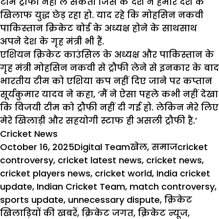
टीम ट्रौफी नहीं ले सकती जिस के देश ने हमारे देश के
खिलाफ युद्ध छेड़ रहा हो. याद रहे कि मोहसिन नकवी
पाकिस्तान क्रिकेट बोर्ड के अध्यक्ष होने के साथसाथ
अपने देश के गृह मंत्री भी हैं.
एशियन क्रिकेट काउंसिल
के अध्यक्ष और पाकिस्तान के
गृह मंत्री मोहसिन नकवी से ट्रौफी लेने से इनकार के बाद
भारतीय टीम
को एशिया कप नहीं दिए जाने पर कप्तान
सूर्यकुमार यादव ने कहा, ‘मैं ने ऐसा पहले कभी नहीं देखा
कि विजयी टीम को ट्रौफी नहीं दी गई हो. लेकिन मेरे लिए
मेरे खिलाड़ी और सहयोगी स्टाफ ही असली ट्रौफी है.’
Cricket News
Posted
Author
Categories
Tags
October 16, 2025
Digital Team
खेल
,
समाज
cricket
on
controversy
,
cricket latest news
,
cricket news
,
cricket players news
,
cricket world
,
India cricket
update
,
Indian Cricket Team
,
match controversy
,
sports update
,
unnecessary dispute
,
क्रिकेट
खिलाड़ियों की खबरें
,
क्रिकेट जगत
,
क्रिकेट न्यूज
,