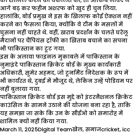
को शामिल करने की वकालत की, तो आकिब जावेद ने
आगे बढ़ कर फहीम अशरफ को खुद ही चुन लिया.
हालांकि, बोर्ड प्रमुख ने इस के खिलाफ कोई ऐक्शन नहीं
करने का फैसला किया, क्योंकि वे टीम के मसलों में
घुसना नहीं चाहते थे. वहीं, खराब प्रदर्शन के चलते घरेलू
मैदानों पर चैंपियंस ट्रॉफी का खिताब बचाने का सपना
भी पाकिस्तान का टूट गया.
इस के अलावा फाइनल मुकाबले में पाकिस्तान के
नुमाइंदे पाकिस्तान
क्रिकेट बोर्ड
के मुख्य कार्यकारी
अधिकारी, सुमेर अहमद, जो टूर्नामैंट निदेशक के रूप में
भी कार्यरत थे, दुबई में मौजूद थे, लेकिन उन्हें पोडियम पर
नहीं बुलाया गया.
पाकिस्तान क्रिकेट बोर्ड इस मुद्दे को
इंटरनैशनल क्रिकेट
काउंसिल के सामने उठाने की योजना बना रहा है, ताकि
यह समझा जा सके कि उन के सीईओ को समारोह में
शामिल क्यों नहीं किया गया.
Posted
Author
Categories
Tags
March 11, 2025
Digital Team
खेल
,
समाज
cricket
,
icc