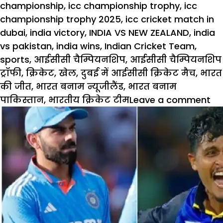
on
championship
,
icc championship trophy
,
icc
championship trophy 2025
,
icc cricket match in
dubai
,
india victory
,
INDIA VS NEW ZEALAND
,
india
vs pakistan
,
india wins
,
Indian Cricket Team
,
sports
,
आईसीसी चैम्पियनशिप
,
आईसीसी चैम्पियनशिप
ट्रॉफी
,
क्रिकेट
,
खेल
,
दुबई में आईसीसी क्रिकेट मैच
,
भारत
की जीत
,
भारत बनाम न्यूजीलैंड
,
भारत बनाम
on
पाकिस्तान
,
भारतीय क्रिकेट टीम
Leave a comment
क्र
:
विव
की
चै
रही
IC
Ch
Tr