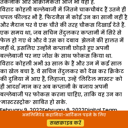
तकनीक और आक्रामकता आज भी वही है.
विराट कोहली बल्लेबाजी में जितने चाकचौबंद हैं उतने ही
चपल फील्डर भी हैं. फिटनैस में कोई उन का सानी नहीं है
और मैदान पर वे एक चीते की तरह चौकस दिखाई देते हैं.
एक समय था, जब सचिन तेंदुलकर कप्तानी में सिरे से
फेल हो गए थे और वे उस का दबाव झेलने की हालत में
नहीं थे, इसलिए उन्होंने कप्तानी छोड़ते हुए अपनी
बल्लेबाजी पर नए जोश के साथ फोकस किया था.
विराट कोहली अभी 33 साल के हैं और उन में कई साल
का खेल बचा है. वे सचिन तेंदुलकर को देख कर क्रिकेट
की दुनिया में आए हैं, लिहाजा, उन्हें ‘लिटिल मास्टर’ को
ही आदर्श मान कर अब कप्तानी के बजाय अपनी
बल्लेबाजी पर फोकस करना चाहिए, ताकि वह उन का
‘मास्टरस्ट्रोक’ साबित हो सके.
Posted
Author
Cat
February 9, 2022
February 9, 2022
Digital Team
अनलिमिटेड कहानियां-आर्टिकल पढ़ने के लिए
on
Tags
समाज
current social issues
,
Indian Cricket Team
,
सब्सक्राइब करें
indian society
,
indian team test match score
,