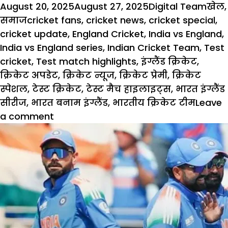
Posted
Author
Cate
August 20, 2025
August 27, 2025
Digital Team
खेल
,
on
Tags
समाज
cricket fans
,
cricket news
,
cricket special
,
cricket update
,
England Cricket
,
India vs England
,
India vs England series
,
Indian Cricket Team
,
Test
cricket
,
Test match highlights
,
इंग्लैंड क्रिकेट
,
क्रिकेट अपडेट
,
क्रिकेट न्यूज
,
क्रिकेट प्रेमी
,
क्रिकेट
स्पेशल
,
टेस्ट क्रिकेट
,
टेस्ट मैच हाइलाइट्स
,
भारत इंग्लैंड
सीरीज
,
भारत बनाम इंग्लैंड
,
भारतीय क्रिकेट टीम
Leave
on
a comment
Cricket
Update:
भारतइंगलैंड
सीरीज
टैस्ट
क्रिकेट
को
मिली