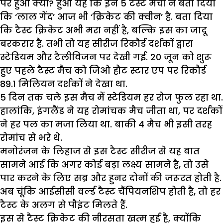
पर हुआ क्या? हुआ यह कि इन 5 टैस्ट मैचों ने बता दिया
कि ‘लाल गेंद’ आज भी ‘क्रिकेट की क्वीन’ है. बता दिया
कि टैस्ट क्रिकेट अभी मरा नहीं है, बल्कि इस का जादू
बरकरार है. तभी तो यह सीरीज रिकौर्ड दर्शकों द्वारा
स्टेडियम और टैलीविजन पर देखी गई. 20 जून को शुरू
हुए पहले टैस्ट मैच को जिओ हौट स्टार एप पर रिकौर्ड
89.1 मिलियन दर्शकों ने देखा था.
5 दिन तक चले इस मैच में स्टेडियम हर रोज फुल रहा था.
हालांकि, इंगलैंड ने यह रोमांचक मैच जीता था, पर दर्शकों
ने हर पल का मजा लिया था. बाकी 4 मैच भी इसी तरह
रोमांच से भरे थे.
मनोरंजन के लिहाज से इस टैस्ट सीरीज से यह बात
सामने आई कि अगर कोई बड़ा लक्ष्य सामने है, तो उसे
पार करने के लिए सब्र और हुनर दोनों की जरूरत होती है.
अब चूंकि आईसीसी वर्ल्ड टैस्ट चैंपियनशिप होती है, तो हर
टैस्ट के अलग से पौइंट मिलते हैं.
इस से टैस्ट क्रिकेट की नीरसता खत्म हुई है, क्योंकि