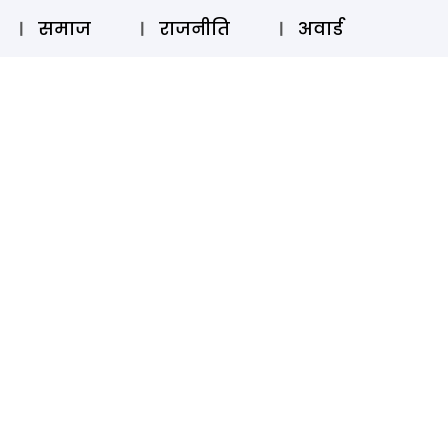
⚲
स्टोरी
लॉग इन
SUBSCRIBE
समाज
राजनीति
अवार्ड