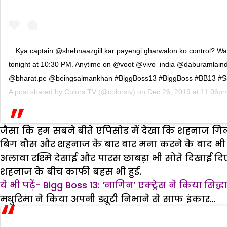
Kya captain @shehnaazgill kar payengi gharwalon ko control? Wat
tonight at 10:30 PM. Anytime on @voot @vivo_india @daburamlaind
@bharat.pe @beingsalmankhan #BiggBoss13 #BiggBoss #BB13 #
A post shared by
Colors TV
(@colorstv) on
Dec 26, 2019 at 11:06p
जैसा कि हम सबने बीते एपिसोड में देखा कि शहनाज गिल की
बिग बौस और शहनाज के बार बार मना करने के बाद भी मध
अलावा रश्मि देसाई और पारस छाबड़ा भी सोते दिखाई दिए
शहनाज के बीच काफी बहस भी हुई.
ये भी पढ़ें- Bigg Boss 13: ‘नागिन’ एक्ट्रेस ने किया सिद्
मधुरिमा ने किया अपनी ड्यूटी निभाने से साफ इंकार…