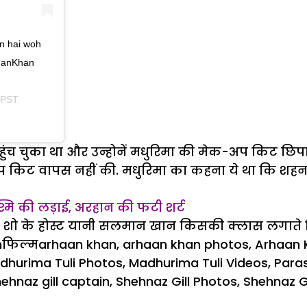
n hai woh
lmanKhan
 PST
च चुका था और उन्होनें मधुरिमा की मेक-अप किट छिपा दी
िट वापस नहीं की. मधुरिमा का कहना ये था कि शहनाज ग
-रश्मि की लड़ाई, अरहान की फटी शर्ट
ें शो के होस्ट यानी सलमान खान किसकी क्लास लगाते दि
Categories
Tags
m
फिल्म
arhaan khan
,
arhaan khan photos
,
Arhaan 
dhurima Tuli Photos
,
Madhurima Tuli Videos
,
Para
ehnaz gill captain
,
Shehnaz Gill Photos
,
Shehnaz Gi
on