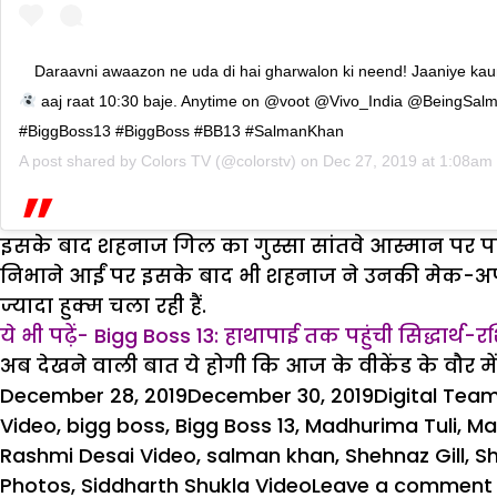
Daraavni awaazon ne uda di hai gharwalon ki neend! Jaaniye kau
aaj raat 10:30 baje. Anytime on @voot @Vivo_India @BeingSa
#BiggBoss13 #BiggBoss #BB13 #SalmanKhan
A post shared by
Colors TV
(@colorstv) on
Dec 27, 2019 at 1:08am
इसके बाद शहनाज गिल का गुस्सा सांतवे आस्मान पर पहुं
निभाने आईं पर इसके बाद भी शहनाज ने उनकी मेक-अप क
ज्यादा हुक्म चला रही हैं.
ये भी पढ़ें- Bigg Boss 13: हाथापाई तक पहुंची सिद्धार्थ
अब देखने वाली बात ये होगी कि आज के वीकेंड के वौर म
Posted
Author
December 28, 2019
December 30, 2019
Digital Tea
on
Video
,
bigg boss
,
Bigg Boss 13
,
Madhurima Tuli
,
Ma
Rashmi Desai Video
,
salman khan
,
Shehnaz Gill
,
Sh
Photos
,
Siddharth Shukla Video
Leave a comment