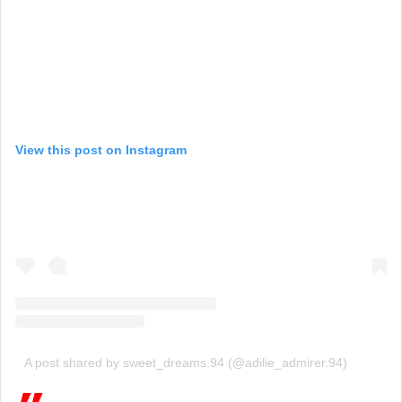
View this post on Instagram
A post shared by sweet_dreams.94 (@adilie_admirer.94)