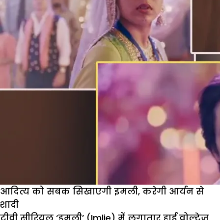
मारा
धक्का,
आर्यन
देगा
करारा
जवाब
आदित्य को सबक सिखाएगी इमली, करेगी आर्यन से
शादी
टीवी सीरियल ‘इमली’ (Imlie) में लगातार हाई वोल्टेज