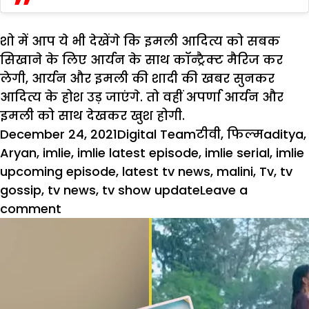
शो में आप ये भी देखेंगे कि इमली आदित्य को सबक
सिखाने के लिए आर्यन के साथ कॉन्ट्रैक्ट मैरिज कर
लेगी, आर्यन और इमली की शादी की खबर सुनकर
आदित्य के होश उड़ जाएंगे. तो वहीं अपर्णा आर्यन और
इमली को साथ देखकर खुश होगी.
Posted
Author
Categories
Tags
December 24, 2021
Digital Team
टीवी
,
फिल्म
aditya
,
on
Aryan
,
imlie
,
imlie latest episode
,
imlie serial
,
imlie
upcoming episode
,
latest tv news
,
malini
,
Tv
,
tv
gossip
,
tv news
,
tv show update
Leave a
on
comment
आदित्य
को
सबक
सिखाएगी
इमली,