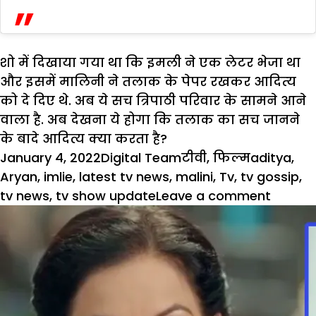
शो में दिखाया गया था कि इमली ने एक लेटर भेजा था
और इसमें मालिनी ने तलाक के पेपर रखकर आदित्‍य
को दे दिए थे. अब ये सच त्रिपाठी परिवार के सामने आने
वाला है. अब देखना ये होगा कि तलाक का सच जानने
के बादे आदित्य क्या करता है?
Posted
Author
Categories
Tags
January 4, 2022
Digital Team
टीवी
,
फिल्म
aditya
,
on
Aryan
,
imlie
,
latest tv news
,
malini
,
Tv
,
tv gossip
,
on
tv news
,
tv show update
Leave a comment
त्रिपाठी
परिवार
के
सामने
आएगा
आदित्‍य