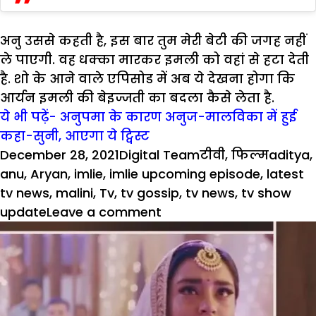
अनु उससे कहती है, इस बार तुम मेरी बेटी की जगह नहीं
ले पाएगी. वह धक्का मारकर इमली को वहां से हटा देती
है. शो के आने वाले एपिसोड में अब ये देखना होगा कि
आर्यन इमली की बेइज्जती का बदला कैसे लेता है.
ये भी पढ़ें- अनुपमा के कारण अनुज-मालविका में हुई
कहा-सुनी, आएगा ये ट्विस्ट
Posted
Author
Categories
Tags
December 28, 2021
Digital Team
टीवी
,
फिल्म
aditya
,
on
anu
,
Aryan
,
imlie
,
imlie upcoming episode
,
latest
tv news
,
malini
,
Tv
,
tv gossip
,
tv news
,
tv show
on
update
Leave a comment
Imlie:
अनु
ने
इमली
को