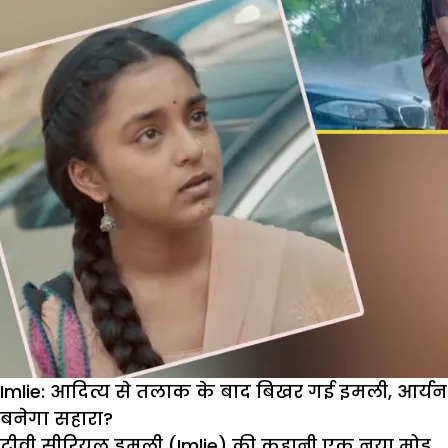
करेगी
आर्यन
से
शादी
Imlie: आदित्य से तलाक के बाद बिखर गई इमली, आर्यन
बनेगा सहारा?
टीवी सीरियल इमली (Imlie) की कहानी एक नया मोड़