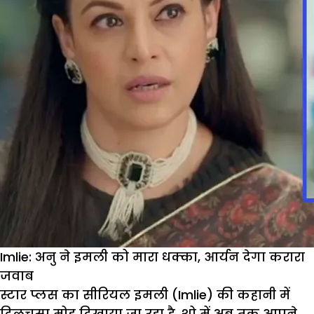
इमली
के
तलाक
का
सच,
अब
क्या
करेगी
मालिनी
Imlie: अनु ने इमली को मारा धक्का, आर्यन देगा करारा
जवाब
स्टार प्लस का सीरियल इमली (Imlie) की कहानी में
दिलचस्प मोड़ दिखाया जा रहा है. शो में अब तक आपने