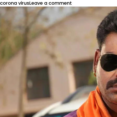
on
corona virus
Leave a comment
भोजपुरी
अभिनेता
आनंद
ओझा
रियल
हीरो
के
रूप
में
लोगों
के
लिए
बनें
मसीहा