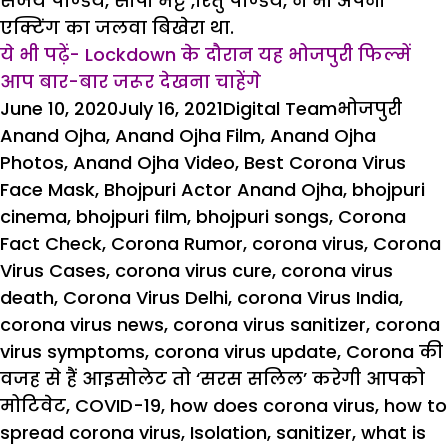
संजय पाण्डेय, सीपी भट्ट ,रितु पाण्डेय, ने भी अपनी
एक्टिंग का जलवा बिखेरा था.
ये भी पढ़ें- Lockdown के दौरान यह भोजपुरी फिल्में
आप बार-बार जरूर देखना चाहेंगे
Posted
Author
Categories
Tags
June 10, 2020
July 16, 2021
Digital Team
भोजपुरी
on
Anand Ojha
,
Anand Ojha Film
,
Anand Ojha
Photos
,
Anand Ojha Video
,
Best Corona Virus
Face Mask
,
Bhojpuri Actor Anand Ojha
,
bhojpuri
cinema
,
bhojpuri film
,
bhojpuri songs
,
Corona
Fact Check
,
Corona Rumor
,
corona virus
,
Corona
Virus Cases
,
corona virus cure
,
corona virus
death
,
Corona Virus Delhi
,
corona Virus India
,
corona virus news
,
corona virus sanitizer
,
corona
virus symptoms
,
corona virus update
,
Corona की
वजह से हैं आइसोलेट तो ‘सरस सलिल’ करेगी आपको
मोटिवेट
,
COVID-19
,
how does corona virus
,
how to
spread corona virus
,
Isolation
,
sanitizer
,
what is