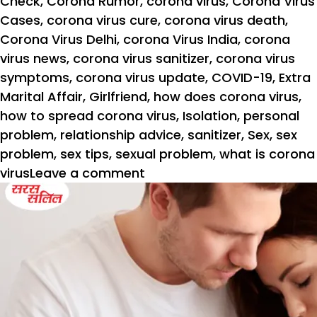
Check
,
Corona Rumor
,
corona virus
,
Corona Virus
Cases
,
corona virus cure
,
corona virus death
,
Corona Virus Delhi
,
corona Virus India
,
corona
virus news
,
corona virus sanitizer
,
corona virus
symptoms
,
corona virus update
,
COVID-19
,
Extra
Marital Affair
,
Girlfriend
,
how does corona virus
,
how to spread corona virus
,
Isolation
,
personal
problem
,
relationship advice
,
sanitizer
,
Sex
,
sex
problem
,
sex tips
,
sexual problem
,
what is corona
on
virus
Leave a comment
क्या
सेक्स
करने
से
भी
हो
सकता