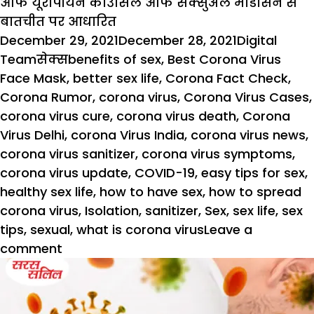
औफ यूरोपीयन काउंसिल औफ सेक्सुअल मेडिसिन से
बातचीत पर आधारित
Posted
Author
December 29, 2021
December 28, 2021
Digital
on
Categories
Tags
Team
सेक्स
benefits of sex
,
Best Corona Virus
Face Mask
,
better sex life
,
Corona Fact Check
,
Corona Rumor
,
corona virus
,
Corona Virus Cases
,
corona virus cure
,
corona virus death
,
Corona
Virus Delhi
,
corona Virus India
,
corona virus news
,
corona virus sanitizer
,
corona virus symptoms
,
corona virus update
,
COVID-19
,
easy tips for sex
,
healthy sex life
,
how to have sex
,
how to spread
corona virus
,
Isolation
,
sanitizer
,
Sex
,
sex life
,
sex
tips
,
sexual
,
what is corona virus
Leave a
on
comment
कोरोना
के
समय