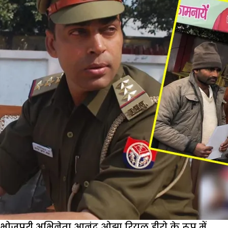
की
पाबन्दी
में
अनचाही
प्रैगनेंसी
से
कैसें
बचें
भोजपुरी अभिनेता आनंद ओझा रियल हीरो के रूप में