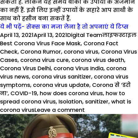
सकता है. लेकिन यह समय बाकी के उपायों के अजमाने
का नहीं हैं. इसे लिए इन्हीं उपायों के सहारे आप साथी के
साथ को हसीन बना सकतें हैं.
ये भी पढ़ें- सेक्स का मजा लेना है तो अपनाएं ये टिप्स
Posted
Author
Categories
April 13, 2021
April 13, 2021
Digital Team
लाइफस्टाइल
on
Best Corona Virus Face Mask
,
Corona Fact
Check
,
Corona Rumor
,
corona virus
,
Corona Virus
Cases
,
corona virus cure
,
corona virus death
,
Corona Virus Delhi
,
corona Virus India
,
corona
virus news
,
corona virus sanitizer
,
corona virus
symptoms
,
corona virus update
,
Corona से ‘डरो
ना’
,
COVID-19
,
how does corona virus
,
how to
spread corona virus
,
Isolation
,
sanitizer
,
what is
on
corona virus
Leave a comment
#Lockdown:
लौक
डाउन