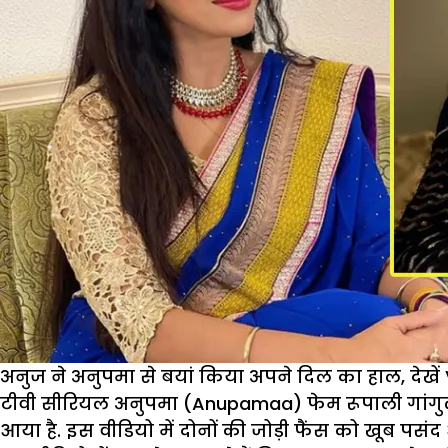
आमना-
सामना,
समर
की
शादी
में
होगा
तमाशा
अनुज ने अनुपमा से बयां किया अपने दिल का हाल, देखें
टीवी सीरियल अनुपमा (Anupamaa) फेम रूपाली गांगु
आया है. इस वीडियो में दोनों की जोड़ी फैंस को खूब पसं