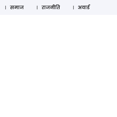
⚲
स्टोरी
लॉग इन
SUBSCRIBE
समाज
राजनीति
अवार्ड