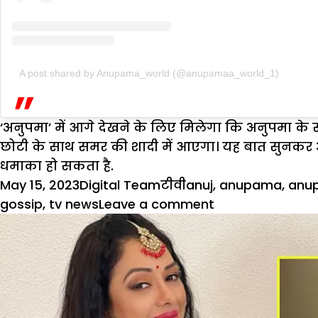
A post shared by Anupama_world (@anupamaa_world_1)
‘अनुपमा’ में आगे देखने के लिए मिलेगा कि अनुपमा के 
छोटी के साथ समर की शादी में आएगा। यह बात सुनकर अ
धमाका हो सकता है.
Posted
Author
Categories
Tags
May 15, 2023
Digital Team
टीवी
anuj
,
anupama
,
anu
on
on
gossip
,
tv news
Leave a comment
अनुपमा
और
अनुज
का
होगा