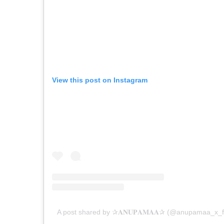
View this post on Instagram
A post shared by ✰𝐀𝐍𝐔𝐏𝐀𝐌𝐀𝐀✰ (@anupamaa_x_