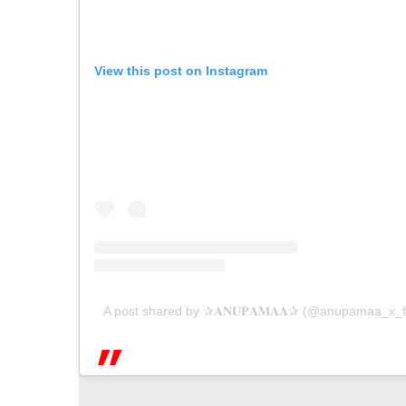
View this post on Instagram
A post shared by ✰𝐀𝐍𝐔𝐏𝐀𝐌𝐀𝐀✰ (@anupamaa_x_