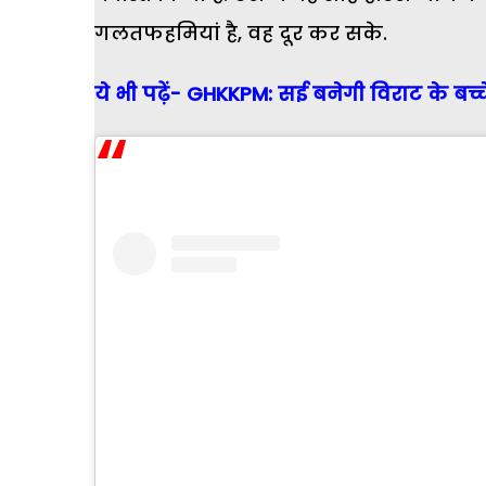
गलतफहमियां है, वह दूर कर सके.
ये भी पढ़ें- GHKKPM: सई बनेगी विराट के बच्