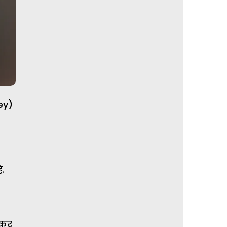
ey)
.
ेकर