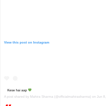
View this post on Instagram
Kese hai aap
A post shared by
Mahira Sharma
(@officialmahirasharma) on
Jun 8