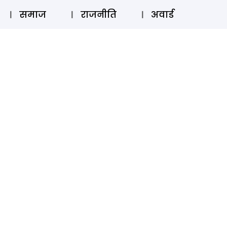
⚲
स्टोरी
लॉग इन
SUBSCRIBE
समाज
राजनीति
अवार्ड