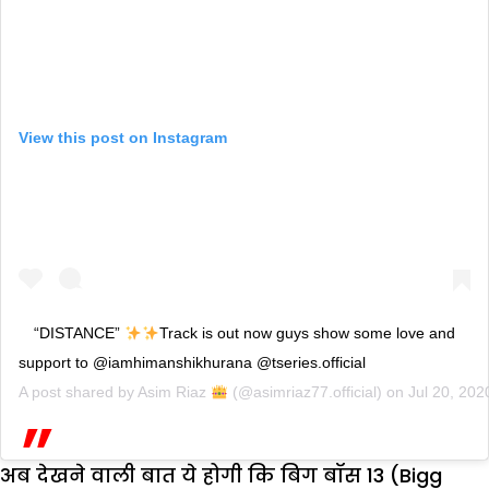
View this post on Instagram
“DISTANCE”
Track is out now guys show some love and
support to @iamhimanshikhurana @tseries.official
A post shared by
Asim Riaz
(@asimriaz77.official) on
Jul 20, 20
अब देखने वाली बात ये होगी कि बिग बॉस 13 (Bigg