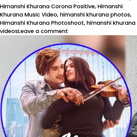
Himanshi Khurana Corona Positive
,
Himanshi
Khurana Music Video
,
himanshi khurana photos
,
Himanshi Khurana Photoshoot
,
himanshi khurana
on
videos
Leave a comment
कोरोना
वायरस
की
वजह
से
बिगड़ी
हिमांशी
खुराना
की
हालत,
हॉस्पिटल
में