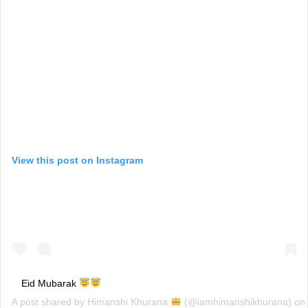
View this post on Instagram
Eid Mubarak
A post shared by
Himanshi Khurana
(@iamhimanshikhurana) on