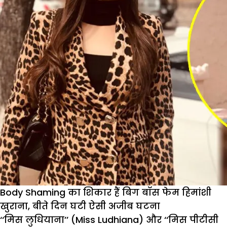
ने
दिया
फैंस
को
सरप्राइज,
आज
रिलीज
होगा
नया
म्यूजिक
वीडियो
Body Shaming का शिकार हैं बिग बॉस फेम हिमांशी
खुराना, बीते दिन घटी ऐसी अजीब घटना
‘‘मिस लुधियाना’’ (Miss Ludhiana) और ‘‘मिस पीटीसी