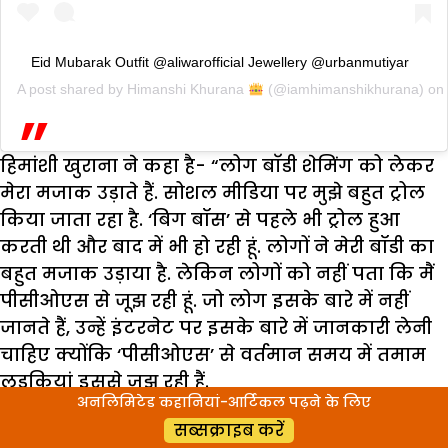
Eid Mubarak Outfit @aliwarofficial Jewellery @urbanmutiyar
A post shared by
Himanshi Khurana
(@iamhimanshikhurana) on
हिमांशी खुराना ने कहा है- “लोग बाॅडी शेमिंग को लेकर
मेरा मजाक उड़ाते हैं. सोशल मीडिया पर मुझे बहुत ट्रोल
किया जाता रहा है. ‘बिग बॉस’ से पहले भी ट्रोल हुआ
करती थी और बाद में भी हो रही हूं. लोगों ने मेरी बॉडी का
बहुत मजाक उड़ाया है. लेकिन लोगों को नहीं पता कि मैं
पीसीओएस से जूझ रही हूं. जो लोग इसके बारे में नहीं
जानते हैं, उन्हें इंटरनेट पर इसके बारे में जानकारी लेनी
चाहिए क्योंकि ‘पीसीओएस’ से वर्तमान समय में तमाम
लड़कियां इससे जूझ रही हैं.
अनलिमिटेड कहानियां-आर्टिकल पढ़ने के लिए
सब्सक्राइब करें