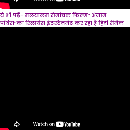
ये भी पढ़ें- मलयालम रोमांचक फिल्म‘‘ अंजाम
पथिरा’’का रिलायंस इंटरटेनमेंट कर रहा है हिंदी रीमेक