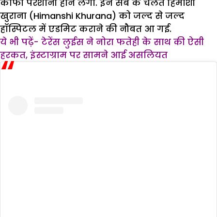
काफी परेशानी होने लगी. इन सब के चलते हिमांशी
खुराना (Himanshi Khurana) को जल्द से जल्द
हॉस्पिटल में एडमिट कराने की नौबत आ गई.
ये भी पढ़ें- टेरेंस लुईस ने नोरा फतेही के साथ की ऐसी
हरकत, इंस्टाग्राम पर सामने आई असलियत