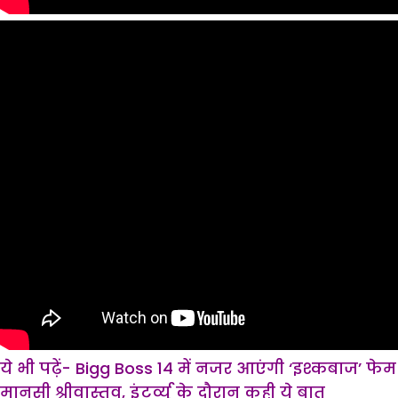
ये भी पढ़ें- Bigg Boss 14 में नजर आएंगी ‘इश्कबाज’ फेम
मानसी श्रीवास्तव, इंटर्व्यू के दौरान कही ये बात