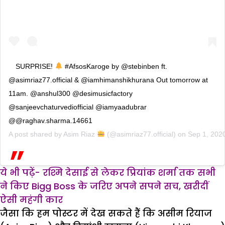
SURPRISE!
#AfsosKaroge by @stebinben ft.
@asimriaz77.official & @iamhimanshikhurana Out tomorrow at
11am. @anshul300 @desimusicfactory
@sanjeevchaturvediofficial @iamyaadubrar
@@raghav.sharma.14661
A post shared by
Asim Riaz
(@asimriaz77.official) on
Sep 1, 202
ये भी पढ़ें- रश्मि देसाई से लेकर प्रियांक शर्मा तक सभी
ने किए Bigg Boss के जरिए अपने सपने सच, खरीदीं
ऐसी महंगी कार
जैसा कि हम पोस्टर में देख सकते हैं कि असीम रियाज