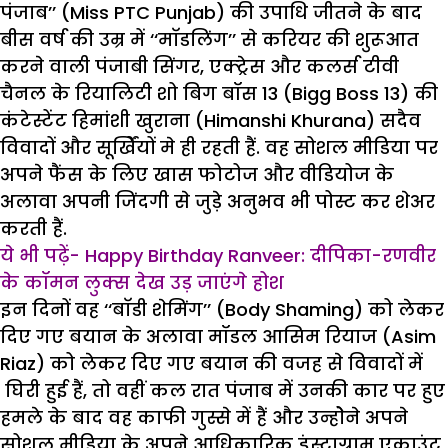
पंजाब’’ (Miss PTC Punjab) की उपाधि जीतने के बाद
बीस वर्ष की उम्र में ‘‘माॅडलिंग’’ से करियर की शुरूआत
करने वाली पंजाबी सिंगर, एक्ट्रेस और कलर्स टीवी
चैनल के रियालिटी शो बिग बॉस 13 (Bigg Boss 13) की
कंटेस्टेंट हिमांशी खुराना (Himanshi Khurana) सदैव
विवादों और सूर्खिेंयों मे ही रहती हैं. वह सोशल मीडिया पर
अपने फैंस के लिए खास फोटोज और वीडियोज के
अलावा अपनी जिंदगी से जुड़े अनुभव भी पोस्ट कर शेअर
करती हैं.
ये भी पढ़ें- Happy Birthday Ranveer: दीपिका-रणवीर
के कॉमन लुक्स देख उड़ जाएंगे होश
इन दिनों वह ‘‘बाॅडी शेमिंग’’ (Body Shaming) को लेकर
दिए गए बयान के अलावा मॉडल आसिम रियाज (Asim
Riaz) को लेकर दिए गए बयान की वजह से विवादों में
घिरी हुई हैं, तो वहीं कल रात पंजाब में उनकी कार पर हुए
हमले के बाद वह काफी गुस्से में हैं और उन्होेने अपने
सोशल मीडिया के अपने आधिकारिक इंस्टाग्राम एकाउंट