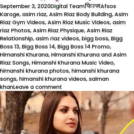
Posted
Author
Categories
Tags
September 3, 2020
Digital Team
फिल्म
Afsos
on
Karoge
,
asim riaz
,
Asim Riaz Body Building
,
Asim
Riaz Gym Videos
,
Asim Riaz Music Videos
,
asim
riaz Photos
,
Asim Riaz Physique
,
Asim Riaz
Relationship
,
asim riaz videos
,
bigg boss
,
Bigg
Boss 13
,
Bigg Boss 14
,
Bigg Boss 14 Promo
,
Himanshi Khurana
,
Himanshi Khurana and Asim
Riaz Songs
,
Himanshi Khurana Music Video
,
himanshi khurana photos
,
himanshi khurana
songs
,
himanshi khurana videos
,
salman
on
khan
Leave a comment
असीम
रियाज
और
हिमांशी
खुराना