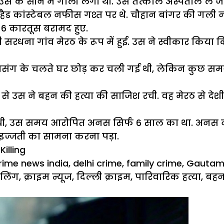
स के सीने में गोली लगी थी. उसे तत्काल अस्पताल ले जाय
ैड कांस्टेबल नफीस गश्त पर थे. चौहान बांगर की गली नं
6 कारतूस बरामद हुए.
रधना गांव मेरठ के रूप में हुई. उस ने स्वीकार किया 
ेम प्रसंग के चलते घर छोड़ कर चली गई थी, लेकिन कुछ 
े उस ने बहन की हत्या की साजिश रची. वह मेरठ से दे
 थी, उस समय आरोपित अनस सिर्फ 6 साल का था. अनस 
ेइज्जती का सामना करना पड़ा.
illing
ries
ags
rime news india
,
delhi crime
,
family crime
,
Gautamp
लिंग
,
क्राइम न्यूज
,
दिल्ली क्राइम
,
पारिवारिक हत्या
,
बहन 