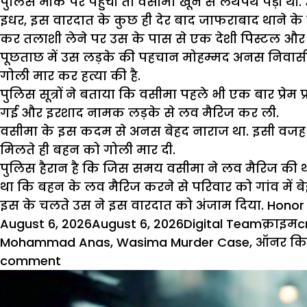
पुलिस मौके पर पहुंची तो वसीमा खून से लथपथ पड़ी थी. उ
इधर, इस वारदात के कुछ ही देर बाद जाफराबाद थाने के ह
कर तलाशी लेने पर उस के पास से एक देशी पिस्टल और 
पूछताछ में उस लड़के की पहचान मोहम्मद अनस निवासी स
गोली मार कर हत्या की है.
पुलिस सूत्रों ने बताया कि वसीमा पहले भी एक बार प्र
गई और इरशाद नामक लड़के से लव मैरिज कर ली.
वसीमा के इस कदम से अनस बेहद नाराज था. इसी वजह स
मिलते ही बहन को गोली मार दी.
पुलिस हैरान है कि जिस समय वसीमा ने लव मैरिज की
था कि बहन के लव मैरिज करने से परिवार को गांव में ब
इस के चलते उस ने इस वारदात को अंजाम दिया. Honor K
Posted
Author
Catego
T
August 6, 2026
August 6, 2026
Digital Team
क्राइम
c
on
Mohammad Anas
,
Wasima Murder Case
,
ऑनर कि
on
comment
Honor
Killing