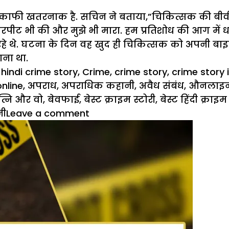
काफी खतरनाक है. सचिन ने बताया,”चिकित्सक की बीवी 
ीट भी की और मुझे भी मारा. हम प्रतिशोध की आग में ध
 रहे थे. घटना के दिन वह खुद ही चिकित्सक को अपनी बा
ाना था.
s
 hindi crime story
,
Crime
,
crime story
,
crime story i
online
,
अपराध
,
अपराधिक कहानी
,
अवैध संबंध
,
औनलाइन ह
त्नि और वो
,
बेवफाई
,
बेस्ट क्राइम स्टोरी
,
बेस्ट हिंदी क्रा
on
नी
Leave a comment
Crime
Story
:
शारीरिक
सुख
की
खातिर
लगा