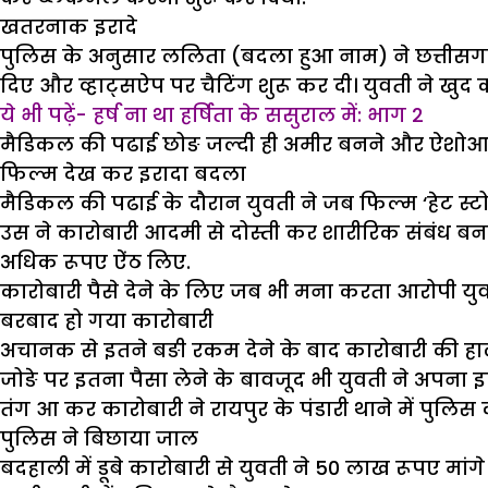
खतरनाक इरादे
पुलिस के अनुसार ललिता (बदला हुआ नाम) ने छत्तीसगढ़ 
दिए और व्हाट्सऐप पर चैटिंग शुरू कर दी। युवती ने खुद 
ये भी पढ़ें- हर्ष ना था हर्षिता के ससुराल में: भाग 2
मैडिकल की पढाई छोङ जल्दी ही अमीर बनने और ऐशोआरा
फिल्म देख कर इरादा बदला
मैडिकल की पढाई के दौरान युवती ने जब फिल्म ‘हेट स्ट
उस ने कारोबारी आदमी से दोस्ती कर शारीरिक संबंध ब
अधिक रूपए ऐंठ लिए.
कारोबारी पैसे देने के लिए जब भी मना करता आरोपी युवत
बरबाद हो गया कारोबारी
अचानक से इतने बङी रकम देने के बाद कारोबारी की हा
जोङे पर इतना पैसा लेने के बावजूद भी युवती ने अपना
तंग आ कर कारोबारी ने रायपुर के पंडारी थाने में पु
पुलिस ने बिछाया जाल
बदहाली में डूबे कारोबारी से युवती ने 50 लाख रूपए मांगे