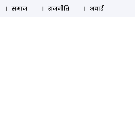
⚲
स्टोरी
लॉग इन
SUBSCRIBE
समाज
राजनीति
अवार्ड