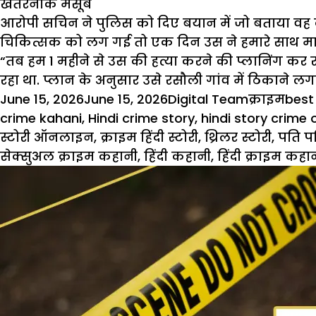
खतरनाक मंसूबे
आरोपी सचिन ने पुलिस को दिए बयान में जो बताया वह 
चिकित्सक को लग गई तो एक दिन उस ने हमारे साथ मारप
“तब हम 1 महीने से उस की हत्या करने की प्लानिंग कर
रहा था. प्लान के अनुसार उसे रसौली गांव में ठिकाने लग
Posted
Author
Categorie
Tags
June 15, 2026
June 15, 2026
Digital Team
क्राइम
best
on
crime kahani
,
Hindi crime story
,
hindi story crime 
स्टोरी ऑनलाइन
,
क्राइम हिंदी स्टोरी
,
थ्रिलर स्टोरी
,
पति प
सेक्सुअल क्राइम कहानी
,
हिंदी कहानी
,
हिंदी क्राइम कहा