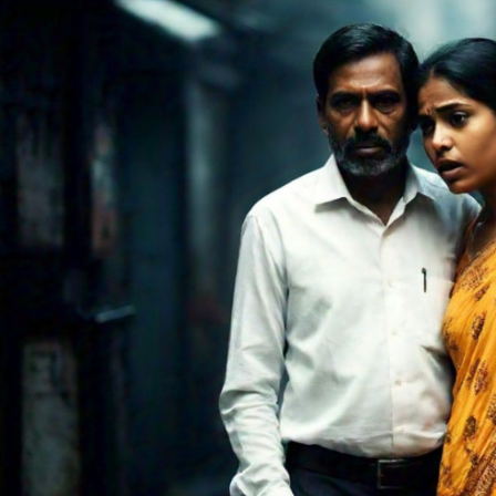
:
दिल
दहलाने वाली
वारदात