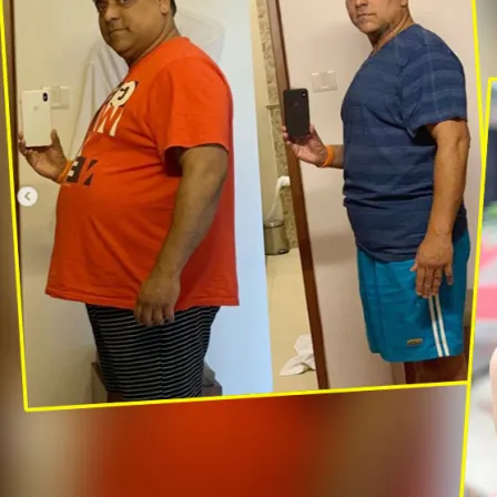
‘‘गंदी
बात’’
का
सेक्सी
सीन
वीडियो
लीक,
कलाकारों
ने
कहा
ये…