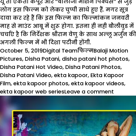
यूं तो एकता कपूर और ‘‘बालाजी मोशन पिक्चर्स’’ से जुड़े
लोग इस फिल्म को लेकर चुप्पी साधे हुए हैं. मगर सूत्र
दावा कर रहे हैं कि इस फिल्म का फिल्मांकन जनवरी
माह से माउंट आबू में शुरू होगा. इतना ही नही बौलीवुड में
चर्चाएं है कि निर्देशक श्रीराम वेणु के साथ अल्लू अर्जुन की
अगली फिल्म में भी दिशा पटीनी होंगी.
Posted
Author
Categories
Tags
October 5, 2019
Digital Team
फिल्म
Balaji Motion
on
Pictures
,
Disha Patani
,
disha patani hot photos
,
Disha Patani Hot Video
,
Disha Patani Photos
,
Disha Patani Video
,
ekta kapoor
,
Ekta Kapoor
Film
,
ekta kapoor photos
,
ekta kapoor videos
,
on
ekta kapoor web series
Leave a comment
दिशा
पटानी
को
मिला
एकता