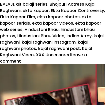
on
BALAJI
,
alt balaji series
,
Bhojpuri Actress Kajal
Raghwani
,
ekta kapoor
,
Ekta Kapoor Controversy
,
Ekta Kapoor Film
,
ekta kapoor photos
,
ekta
kapoor serials
,
ekta kapoor videos
,
ekta kapoor
web series
,
Hindustani Bhau
,
hindustani bhau
photos
,
Hindustani Bhau Video
,
Indian Army
,
kajal
raghwani
,
kajal raghwani instagram
,
kajal
raghwani photos
,
kajal raghwani post
,
Kajal
Raghwani Video
,
XXX Uncensored
Leave a
on
comment
एकता
कपूर
की
वेब
सीरीज
के