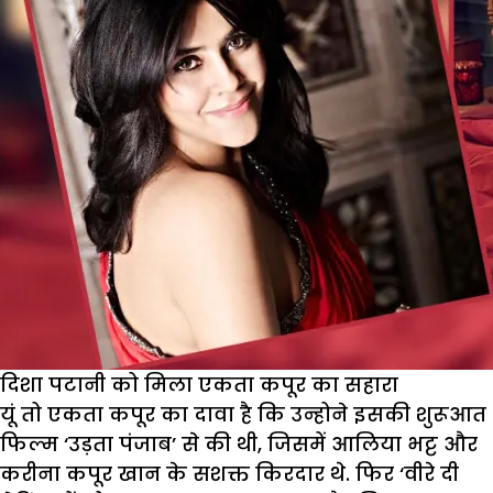
इस
सीन
पर
भड़के
हिंदुस्तानी
भाऊ
तो
काजन
राघवानी
ने
कर
डाला
ऐसा
दिशा पटानी को मिला एकता कपूर का सहारा
पोस्ट
यूं तो एकता कपूर का दावा है कि उन्होने इसकी शुरूआत
फिल्म ‘उड़ता पंजाब’ से की थी, जिसमें आलिया भट्ट और
करीना कपूर खान के सशक्त किरदार थे. फिर ‘वीरे दी