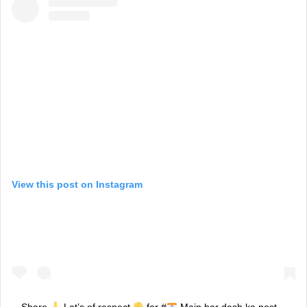
View this post on Instagram
Share
Lot’s of respect
for #
Main har desh ka post