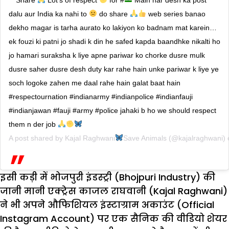
dalu aur India ka nahi to
do share
web series banao
dekho magar is tarha aurato ko lakiyon ko badnam mat karein…
ek fouzi ki patni jo shadi k din he safed kapda baandhke nikalti ho
jo hamari suraksha k liye apne pariwar ko chorke dusre mulk
dusre saher dusre desh duty kar rahe hain unke pariwar k liye ye
soch logoke zahen me daal rahe hain galat baat hain
#respectournation #indianarmy #indianpolice #indianfauji
#indianjawan #fauji #army #police jahaki b ho we should respect
them n der job
A post shared by
Kajal Raghwani
Save Animals
(@kajalraghwani)
इसी कड़ी में भोजपुरी इंडस्ट्री (Bhojpuri Industry) की
जानी मानी एक्ट्रेस काजल राघवानी (Kajal Raghwani)
ने भी अपने औफिशियल इंस्टाग्राम अकाउंट (Official
Instagram Account) पर एक सैनिक की वीडियो शेयर