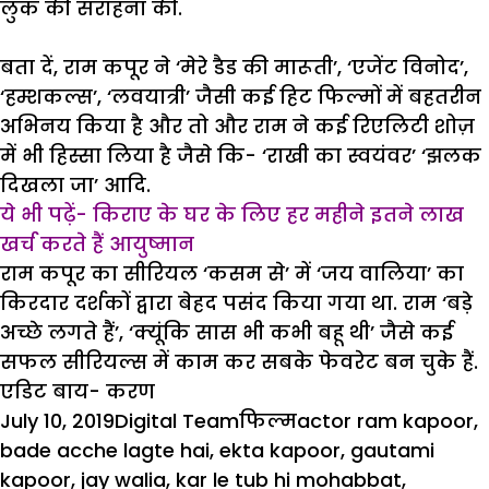
लुक की सराहना की.
बता दें, राम कपूर ने ‘मेरे डैड की मारूती’, ‘एजेंट विनोद’,
‘हम्शकल्स’, ‘लवयात्री’ जैसी कई हिट फिल्मों में बहतरीन
अभिनय किया है और तो और राम ने कई रिएलिटी शोज़
में भी हिस्सा लिया है जैसे कि- ‘राखी का स्वयंवर’ ‘झलक
दिखला जा’ आदि.
ये भी पढ़ें-
किराए के घर के लिए हर महीने इतने लाख
खर्च करते
हैं आयुष्मान
राम कपूर का सीरियल ‘कसम से’ में ‘जय वालिया’ का
किरदार दर्शकों द्वारा बेहद पसंद किया गया था. राम ‘बड़े
अच्छे लगते हैं’, ‘क्यूंकि सास भी कभी बहू थी’ जैसे कई
सफल सीरियल्स में काम कर सबके फेवरेट बन चुके हैं.
एडिट बाय- करण
Posted
Author
Categories
Tags
July 10, 2019
Digital Team
फिल्म
actor ram kapoor
,
on
bade acche lagte hai
,
ekta kapoor
,
gautami
kapoor
,
jay walia
,
kar le tub hi mohabbat
,