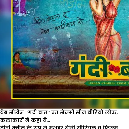
कपूर
का
सहारा
वेब सीरीज ‘‘गंदी बात’’ का सेक्सी सीन वीडियो लीक,
कलाकारों ने कहा ये…
टीवी क्वीन के रूप में मशहूर टीवी सीरियल व फिल्म