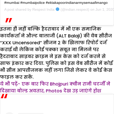
#mumbai #mumbaipolice #ektakapoorindianarmysemaafimango
A post shared by
Respect India
(@indian.respect) on
Jun 1, 202
इतना ही नहीं बल्कि हैदराबाद में भी एक समाजिक
कार्यकर्ता ने औल्ट बालाजी (ALT Balaji) की वेब सीरीज
“XXX Uncensored” सीजन 2 के खिलाफ रिपोर्ट दर्ज
कराई थी लेकिन कोई पक्का सबूत ना मिलने पर
हैदराबाद साइबर क्राइम ने इस केस को दर्ज करने से
साफ इंकार कर दिया. पुलिस को इस वेब सीरीज में कोई
भी सीन आपत्तीजनक नहीं लगा जिसे लेकर वे कोई केस
फाइल कर सकें.
ये भी पढ़ें- एक बार फिर Bhojpuri क्वीन रानी चटर्जी ने
दिखाया बोल्ड अवतार, Photos देख उड़ जाएंगे होश