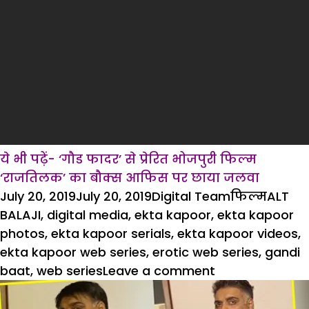
ये भी पढ़ें- ‘गौड फादर’ से प्रेरित भोजपुरी फिल्म
‘राजतिलक’ का बौक्स आफिस पर छाया जलवा
Posted
Author
Categories
Tags
July 20, 2019
July 20, 2019
Digital Team
फिल्म
ALT
on
BALAJI
,
digital media
,
ekta kapoor
,
ekta kapoor
photos
,
ekta kapoor serials
,
ekta kapoor videos
,
ekta kapoor web series
,
erotic web series
,
gandi
on
baat
,
web series
Leave a comment
वेब
सीरीज