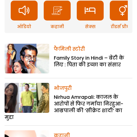
ऑडियो
कहानी
सेक्स
रीडर्स प्रौब्लम
फैमिली स्टोरी
Family Story in Hindi – बेटी के
लिए : पिता की इच्छा का संसार
भोजपुरी
Nirhua Amrapali: काजल के
आरोपों से फिर गर्माया निरहुआ-
आम्रपाली की ‘सीक्रेट शादी’ का
मुद्दा
कहानी