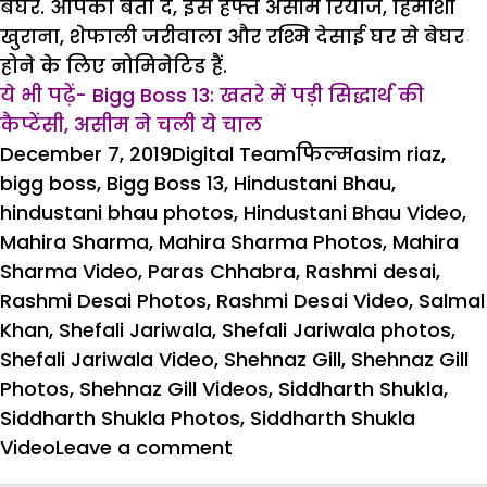
बेघर. आपको बता दें, इस हफ्ते असीम रियाज, हिमांशी
खुराना, शेफाली जरीवाला और रश्मि देसाई घर से बेघर
होने के लिए नोमिनेटिड हैं.
ये भी पढ़ें- Bigg Boss 13: खतरे में पड़ी सिद्धार्थ की
कैप्टेंसी, असीम ने चली ये चाल
Posted
Author
Categories
Tags
December 7, 2019
Digital Team
फिल्म
asim riaz
,
on
bigg boss
,
Bigg Boss 13
,
Hindustani Bhau
,
hindustani bhau photos
,
Hindustani Bhau Video
,
Mahira Sharma
,
Mahira Sharma Photos
,
Mahira
Sharma Video
,
Paras Chhabra
,
Rashmi desai
,
Rashmi Desai Photos
,
Rashmi Desai Video
,
Salmal
Khan
,
Shefali Jariwala
,
Shefali Jariwala photos
,
Shefali Jariwala Video
,
Shehnaz Gill
,
Shehnaz Gill
Photos
,
Shehnaz Gill Videos
,
Siddharth Shukla
,
Siddharth Shukla Photos
,
Siddharth Shukla
on
Video
Leave a comment
Bigg