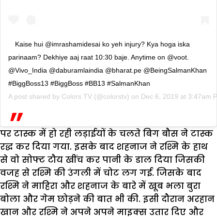
Kaise hui @imrashamidesai ko yeh injury? Kya hoga iska
parinaam? Dekhiye aaj raat 10:30 baje. Anytime on @voot.
@Vivo_India @daburamlaindia @bharat.pe @BeingSalmanKhan
#BiggBoss13 #BiggBoss #BB13 #SalmanKhan
A post shared by
Colors TV
(@colorstv) on
Dec 6, 2019 at 3:47am 
पर टास्क में हो रही लड़ाईयों के चलते बिग बौस ने टास्क
रद्ध कर दिया गया. इसके बाद शहनाज ने रश्मि के हाथ
से वो सोफ्ट टौय खींच कर पानी के डाल दिया जिसकी
वजह से रश्मि की उंगली में चोट लग गई. जिसके बाद
रश्मि ने माहिरा और शहनाज के बारे में खूब भला बुरा
बोला और गेम छोड़ने की बात भी की. इसी दौरान अरहान
खान और रश्मि ने अपने अपने माइक्स उतार दिए और