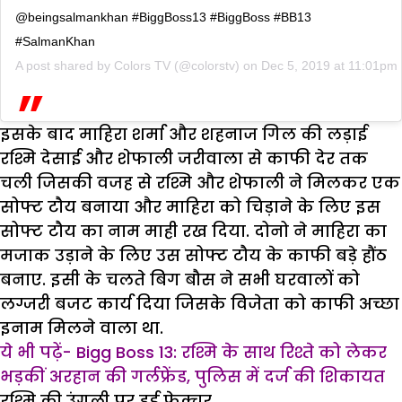
@beingsalmankhan #BiggBoss13 #BiggBoss #BB13
#SalmanKhan
A post shared by
Colors TV
(@colorstv) on
Dec 5, 2019 at 11:01pm
इसके बाद माहिरा शर्मा और शहनाज गिल की लड़ाई
रश्मि देसाई और शेफाली जरीवाला से काफी देर तक
चली जिसकी वजह से रश्मि और शेफाली ने मिलकर एक
सोफ्ट टौय बनाया और माहिरा को चिड़ाने के लिए इस
सोफ्ट टौय का नाम माही रख दिया. दोनो ने माहिरा का
मजाक उड़ाने के लिए उस सोफ्ट टौय के काफी बड़े हौंठ
बनाए. इसी के चलते बिग बौस ने सभी घरवालों को
लग्जरी बजट कार्य दिया जिसके विजेता को काफी अच्छा
इनाम मिलने वाला था.
ये भी पढ़ें- Bigg Boss 13: रश्मि के साथ रिश्ते को लेकर
भड़कीं अरहान की गर्लफ्रेंड, पुलिस में दर्ज की शिकायत
रश्मि की उंगली पर हुई फ्रेक्चर…