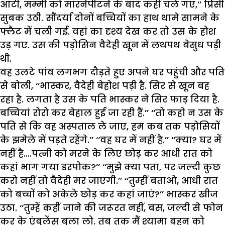
आंटी, मम्मी को मारनेपीटने के बाद कहीं चले गए,’’ प्रिंसी
सुबक उठी. सौंदर्या दोनों बच्चियों का हाथ थामे सामने के
फ्लैट में चली गई. वहां का दृश्य देख कर तो उस के होश
उड़ गए. उस की पड़ोसिन वैदेही खून में लथपथ बेसुध पड़ी
थी.
वह उलटे पांव लगभग दौड़ते हुए अपने घर पहुंची और पति
से बोली, ‘‘भास्कर, वैदेही बेहोश पड़ी है. सिर से खून बह
रहा है. लगता है उस के पति भास्कर ने सिर फाड़ दिया है.
बच्चियां रोरो कर बेहाल हुई जा रही हैं.’’ ‘‘तो कहो न उस के
पति से कि वह अस्पताल ले जाए, हम कब तक पड़ोसियों
के झमेले में पड़ते रहेंगे.’’ ‘‘वह घर में नहीं है.’’ ‘‘क्या? घर में
नहीं है….पत्नी को मरने के लिए छोड़ कर आधी रात को
कहां भाग गया डरपोक?’’ ‘‘मुझे क्या पता, पर जल्दी कुछ
करो नहीं तो वैदेही मर जाएगी.’’ ‘‘तुम्हीं बताओ, आधी रात
को बच्चों को अकेले छोड़ कर कहां जाएं?’’ भास्कर खीज
उठा. ‘‘तुम्हें कहीं जाने की जरूरत नहीं, बस, जल्दी से फोन
कर के एंबुलेंस बुला लो. तब तक मैं श्यामा बहन को