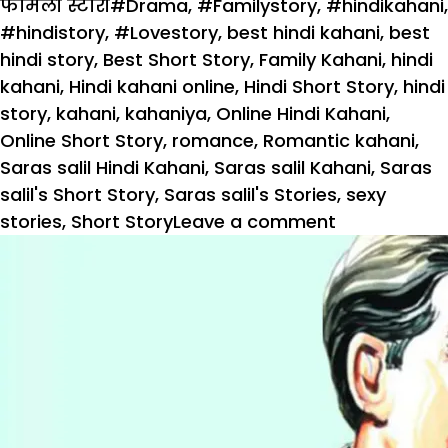
on
Tags
फैमिली स्टोरी
#Drama
,
#Familystory
,
#hindikahani
,
#hindistory
,
#Lovestory
,
best hindi kahani
,
best
hindi story
,
Best Short Story
,
Family Kahani
,
hindi
kahani
,
Hindi kahani online
,
Hindi Short Story
,
hindi
story
,
kahani
,
kahaniya
,
Online Hindi Kahani
,
Online Short Story
,
romance
,
Romantic kahani
,
Saras salil Hindi Kahani
,
Saras salil Kahani
,
Saras
salil's Short Story
,
Saras salil's Stories
,
sexy
on
stories
,
Short Story
Leave a comment
पतिव्रता:
कैसा
था
वैदेही
का
पति