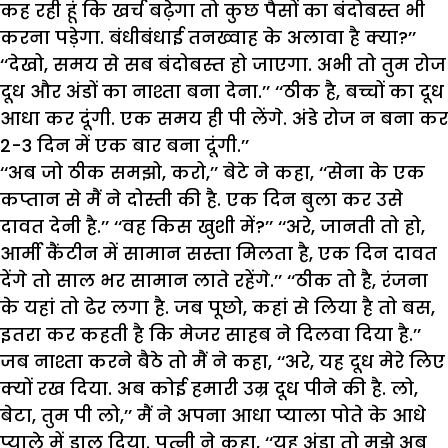
कह रही हूं कि खर्च बढ़ेगा तो कुछ पैसों का बंदोबस्त भी
करना पड़ेगा. बंधीबंधाई तनख्वाह के अलावा है क्या?’’
‘‘देखो, समय से सब बंदोबस्त हो जाएगा. अभी तो तुम रोज
दूध और अंडों का नाश्ता बना देना.’’ ‘‘ठीक है, बच्चों का दूध
आधा कर दूंगी. एक समय ही पी लेंगे. अंडे रोज न बना कर
2-3 दिन में एक बार बना दूंगी.’’
‘‘अब जो ठीक समझो, करो,’’ बेटे ने कहा, ‘‘सेना के एक
कप्तान से मैं ने दोस्ती की है. एक दिन बुला कर उसे
दावत देनी है.’’ ‘‘वह किस खुशी में?’’ ‘‘अरे, जानती तो हो,
आर्मी कैंटीन में सामान सस्ता मिलता है, एक दिन दावत
देंगे तो साल भर सामान लाते रहेंगे.’’ ‘‘ठीक तो है, रंजना
के यहां तो ढेर लगा है. जब पूछो, कहां से लिया है तो बस,
इतरा कर कहती है कि मेजर साहब ने दिलवा दिया है.’’
जब नाश्ता करने बैठे तो मैं ने कहा, ‘‘अरे, यह दूध मेरे लिए
क्यों रख दिया. अब कोई हमारी उम्र दूध पीने की है. लो,
बेटा, तुम पी लो,’’ मैं ने अपना आधा प्याला पोते के आधे
प्याले में डाल दिया. पत्नी ने कहा, ‘‘यह अंडा तो मुझे अब