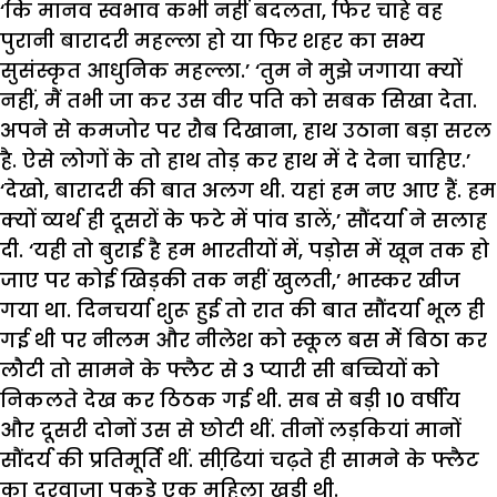
‘कि मानव स्वभाव कभी नहीं बदलता, फिर चाहे वह
पुरानी बारादरी महल्ला हो या फिर शहर का सभ्य
सुसंस्कृत आधुनिक महल्ला.’ ‘तुम ने मुझे जगाया क्यों
नहीं, मैं तभी जा कर उस वीर पति को सबक सिखा देता.
अपने से कमजोर पर रौब दिखाना, हाथ उठाना बड़ा सरल
है. ऐसे लोगों के तो हाथ तोड़ कर हाथ में दे देना चाहिए.’
‘देखो, बारादरी की बात अलग थी. यहां हम नए आए हैं. हम
क्यों व्यर्थ ही दूसरों के फटे में पांव डालें,’ सौंदर्या ने सलाह
दी. ‘यही तो बुराई है हम भारतीयों में, पड़ोस में खून तक हो
जाए पर कोई खिड़की तक नहीं खुलती,’ भास्कर खीज
गया था. दिनचर्या शुरू हुई तो रात की बात सौंदर्या भूल ही
गई थी पर नीलम और नीलेश को स्कूल बस मेें बिठा कर
लौटी तो सामने के फ्लैट से 3 प्यारी सी बच्चियों को
निकलते देख कर ठिठक गई थी. सब से बड़ी 10 वर्षीय
और दूसरी दोनों उस से छोटी थीं. तीनों लड़कियां मानों
सौंदर्य की प्रतिमूर्ति थीं. सीढि़यां चढ़ते ही सामने के फ्लैट
का दरवाजा पकडे़ एक महिला खड़ी थी.