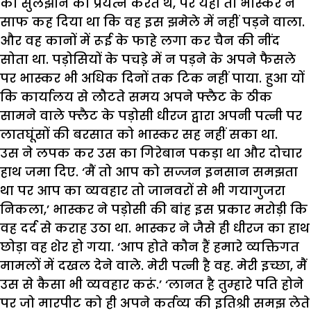
को सुलझाने का प्रयत्न करते थे, पर यहां तो भास्कर ने
साफ कह दिया था कि वह इस झमेले में नहीं पड़ने वाला.
और वह कानों में रूई के फाहे लगा कर चैन की नींद
सोता था. पड़ोसियों के पचडे़ में न पड़ने के अपने फैसले
पर भास्कर भी अधिक दिनों तक टिक नहीं पाया. हुआ यों
कि कार्यालय से लौटते समय अपने फ्लैट के ठीक
सामने वाले फ्लैट के पड़ोसी धीरज द्वारा अपनी पत्नी पर
लातघूंसों की बरसात को भास्कर सह नहीं सका था.
उस ने लपक कर उस का गिरेबान पकड़ा था और दोचार
हाथ जमा दिए. ‘मैं तो आप को सज्जन इनसान समझता
था पर आप का व्यवहार तो जानवरों से भी गयागुजरा
निकला,’ भास्कर ने पड़ोसी की बांह इस प्रकार मरोड़ी कि
वह दर्द से कराह उठा था. भास्कर ने जैसे ही धीरज का हाथ
छोड़ा वह शेर हो गया. ‘आप होते कौन हैं हमारे व्यक्तिगत
मामलों में दखल देने वाले. मेरी पत्नी है वह. मेरी इच्छा, मैं
उस से कैसा भी व्यवहार करूं.’ ‘लानत है तुम्हारे पति होने
पर जो मारपीट को ही अपने कर्तव्य की इतिश्री समझ लेते