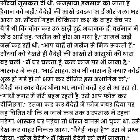
सौंदर्या मुसकरा दी थी. ‘समझाया इनसान को जाता है
हैवान को नहीं,’ वैदेही की आंखें डबडबा आईं और गला भर
आया था. सौंदर्या गहन चिकित्सा कक्ष के बाहर बेंच पर
बैठी थी कि चौंक कर उठ खड़ी हुई. अचानक ही वर्तमान में
लौट आई वह. ‘‘मरीज को होश आ गया है,’’ सामने खड़ी
नर्स कह रही थी, ‘‘आप चाहें तो मरीज से मिल सकती हैं.’’
सौंदर्या को देखते ही वैदेही की आंखों से आंसुओं की धारा
बह चली. ‘‘मैं घर चलता हूं. कल काम पर भी जाना है,’’
भास्कर ने कहा. ‘‘भाई साहब, अब भी नाराज हैं क्या? कोई
भूल हो गई हो तो क्षमा कर दीजिए इस अभागिन को,’’
वैदेही का स्वर बेहद धीमा था, मानो कहीं दूर से आ रहा हो.
‘‘गांधी नगर में मेरी बहन रहती है. उसे आप फोन कर
दीजिएगा,’’ इतना कह कर वैदेही ने फोन नंबर दिया पर
वह चिंतित थी कि न जाने कब तक अस्पताल में रहना
पड़ेगा. भास्कर घर पहुंचा तो धीरज वापस आ चुका था. उसे
देख कर बाहर निकल आया. ‘‘वैदेही कहां है?’’ उस ने प्रश्न
किया. ‘‘कौन वैदेही? मैं किसी वैदेही को नहीं जानता,’’