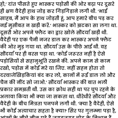
हो,’ दांत पीसते हुए भास्कर पड़ोसी की ओर बढ़ा पर दूसरे
ही क्षण वैदेही हाथ जोड़ कर गिड़गिड़ाने लगी थी. ‘भाई
साहब, मैं आप के हाथ जोड़ती हूं, आप हमारे बीच पड़ कर
नई मुसीबत न खड़ी करें.’ भास्कर को झटका सा लगा था.
दूसरी ओर अपने फ्लैट का द्वार खोले सौंदर्या खड़ी थी.
वैदेही पर एक पैनी नजर डाल कर भास्कर अपने फ्लैट
की ओर मुड़ गया था. सौंदर्या उस के पीछे आई थी. वह
सौंदर्या पर ही बरस पड़ा था. ‘कोई जरूरत नहीं है ऐसे
पड़ोसियों से सहानुभूति रखने की. अपने काम से काम
रखो, पड़ोस में कोई मरे या जिए. नहीं सहन होता तो
दरवाजेखिड़कियां बंद कर लो, कानों में रूई डाल लो और
चैन की नींद सो जाओ.’ सौंदर्या भास्कर की बात भली
प्रकार समझती थी. उस का क्रोध सही था पर चुप रहने के
अलावा किया भी क्या जा सकता था. धीरेधीरे सौंदर्या और
वैदेही के बीच मित्रता पनपने लगी थी. ‘क्या है वैदेही, ऐसे
भी कोई अत्याचार सहता है क्या? सिर पर गुलम्मा पड़ा है,
आंखों के नीचे नील पडे़ हैं जगहजगह चोट के निशान हैं…