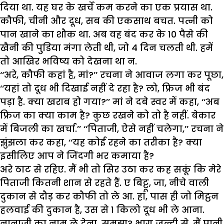
दिया था. यह घर के खर्चे कम करने का एक प्रयास था.
कौफी, चीनी और दूध, सब की एकसाथ बचत. पत्नी को
पान खाने का शौक था. अब वह बंद कर के 10 पैसे की
खैनी की पुडि़या मंगा लेती थी, जो 4 दिन चलती थी. हमें
तो आखिर भविष्य को देखना था न.
‘‘अरे, कौफी कहां है, मां?’’ रचना ने आवाज लगा कर पूछा,
‘‘यहां तो दूध भी दिखाई नहीं दे रहा है? लो, फ्रिज भी बंद
पड़ा है. क्या खराब हो गया?’’ मां ने दबे स्वर में कहा, ‘‘अब
फ्रिज का क्या काम है? कुछ रखने को तो है नहीं. बेकार
में बिजली का खर्चा.’’ ‘‘पिताजी, ऐसे नहीं चलेगा,’’ रचना ने
झुंझला कर कहा, ‘‘यह कोई रहने का तरीका है? क्या
इसीलिए आप ने जिंदगी भर कमाया है?
अरे ठाट से रहिए. मैं भी तो सिर उठा कर कह सकूं कि मेरे
पिताजी कितनी शान से रहते हैं. ए बिट्टू, जा, नीचे वाली
दुकान से दौड़ कर कौफी तो ले आ. हां, पास ही जो मिट्ठन
हलवाई की दुकान है, उस से 1 किलो दूध भी ले आना.
नानाजी का नाम ले देना, समझा? भाग जल्दी से, मैं पानी