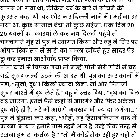
वापस आ गया था, लेकिन दर्द के बारे में सोचने की
फुरसत कहां थी. घर छोड़ कर दिल्ली जाने में 1 महीना रह
गया था. कुछ सामान बेचा तो कुछ सहेजा. एक दिन 20-
25 बक्सों का कारवां ले कर जब दिल्ली पहुंचे तो
चमचमाते मुंह से पुत्र ने स्वागत किया और बहू ने सिर पर
औपचारिक रूप से साड़ी का पल्ला खींचते हुए सादर पैर
छू कर हमारा आशीर्वाद प्राप्त किया.
पोता दादी से चिपक गया तो नन्ही पोती मेरी गोदी में चढ़
गई. सुबह जल्दी उठने की आदत थी. पुत्र का स्वर कानों में
पड़ा, ‘‘सुनो, दूध 1 किलो ज्यादा लेना. मां और पिताजी
सुबह नाश्ते में दूध लेते हैं.’’ बहू ने उत्तर दिया, ‘‘दूध का बिल
बढ़ जाएगा. इतने पैसे कहां से आएंगे? और फिर अकेला
दूध थोड़े ही है. अंडे भी आएंगे. मक्खन भी ज्यादा लगेगा…’’
पुत्र ने झुंझला कर कहा, ‘‘ओहो, वह हिसाबकिताब बाद में
करना. मांबाप हमारे पास रहने आए हैं. उन्हें ठीक तरह से
रखना हमारा कर्तव्य है.’’ ‘‘तो मैं कोई रोक रही हूं? यही तो