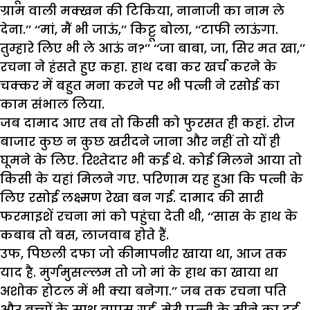
ग्राम वाली मक्खन की टिकिया, नानाजी का नाम ले
देना.’’ ‘‘मां, मैं भी जाऊं,’’ किट्टू बोला, ‘‘टाफी लाऊंगा.
तुम्हारे लिए भी ले आऊं न?’’ ‘‘जा बाबा, जा, सिर मत खा,’’
रचना ने हंसते हुए कहा. हाथ दबा कर खर्च करने के
चक्कर में बहुत मना करने पर भी पत्नी ने रसोई का
काम संभाल लिया.
जब दामाद आए तब तो किसी को फुरसत ही कहां. रोज
बाजार कुछ न कुछ खरीदने जाना और नहीं तो यों ही
घूमने के लिए. रिश्तेदार भी कई थे. कोई मिलने आया तो
किसी के यहां मिलने गए. परिणाम यह हुआ कि पत्नी के
लिए रसोई लक्ष्मण रेखा बन गई. दामाद की सारी
फरमाइशें रचना मां को पहुंचा देती थी, ‘‘सास के हाथ के
कबाब तो बस, लाजवाब होते हैं.
उफ, पिछली दफा जो कीमापनीर खाया था, आज तक
याद है. मुर्गमुसल्लम तो जो मां के हाथ का खाया था
अशोक होटल में भी क्या बनेगा.’’ जब तक रचना पति
और बच्चों के साथ वापस गई, मेरी पत्नी के सीने का दर्द