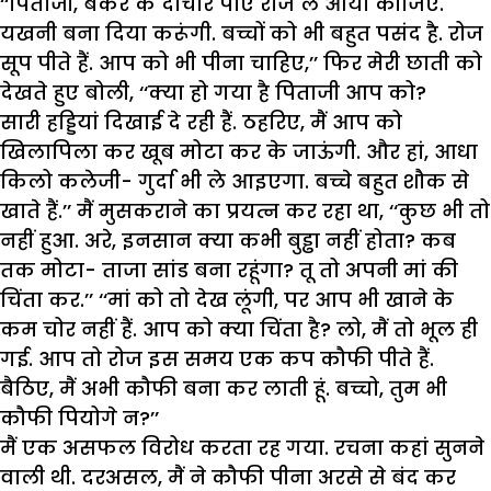
‘‘पिताजी, बकरे के दोचार पाए रोज ले आया कीजिए.
यखनी बना दिया करूंगी. बच्चों को भी बहुत पसंद है. रोज
सूप पीते हैं. आप को भी पीना चाहिए,’’ फिर मेरी छाती को
देखते हुए बोली, ‘‘क्या हो गया है पिताजी आप को?
सारी हड्डियां दिखाई दे रही हैं. ठहरिए, मैं आप को
खिलापिला कर खूब मोटा कर के जाऊंगी. और हां, आधा
किलो कलेजी- गुर्दा भी ले आइएगा. बच्चे बहुत शौक से
खाते हैं.’’ मैं मुसकराने का प्रयत्न कर रहा था, ‘‘कुछ भी तो
नहीं हुआ. अरे, इनसान क्या कभी बुड्ढा नहीं होता? कब
तक मोटा- ताजा सांड बना रहूंगा? तू तो अपनी मां की
चिंता कर.’’ ‘‘मां को तो देख लूंगी, पर आप भी खाने के
कम चोर नहीं हैं. आप को क्या चिंता है? लो, मैं तो भूल ही
गई. आप तो रोज इस समय एक कप कौफी पीते हैं.
बैठिए, मैं अभी कौफी बना कर लाती हूं. बच्चो, तुम भी
कौफी पियोगे न?’’
मैं एक असफल विरोध करता रह गया. रचना कहां सुनने
वाली थी. दरअसल, मैं ने कौफी पीना अरसे से बंद कर