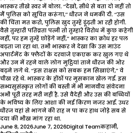
भास्कर तीखे स्वर में बोला. ‘‘देखो, सीधे से बता दो नहीं तो
मैं पुलिस को सूचित करूंगा,’’ धीरज ने धमकी दी. ‘‘उस
की चिंता मत करो, पुलिस खुद तुम्हें ढूंढ़ती आ रही होगी.
वैसे तुम्हारी पतिव्रता पत्नी तो तुम्हारे विरोध में कुछ कहेगी
नहीं, पर हम तुम्हें छोड़ेंगे नहीं,’’ भास्कर का क्रोध हर पल
बढ़ता जा रहा था. तभी भास्कर ने देखा कि उस माउंट
अपार्टमेंट के फ्लैटों के दरवाजे एकएक कर खुल गए थे
और उन में रहने वाले लोग मुट्ठियां ताने धीरज की ओर
बढ़ने लगे थे. ‘‘इस राक्षस को सबक हम सिखाएंगे,’’ वे
चीख रहे थे. भास्कर के होंठों पर मुसकान खेल गई. इस
सभ्यसुसंस्कृत लोगों की बस्ती में भी मानवीय संवेदना
अभी पूरी तरह मरी नहीं है. उसे वैदेही और उस की बच्चियों
के भविष्य के लिए आशा की नई किरण नजर आई. उधर
धीरज वहां से भागने की राह न पा कर हाथ जोडे़ सब से
दया की भीख मांग रहा था.
Posted
Author
Categories
June 8, 2026
June 7, 2026
Digital Team
कहानी
,