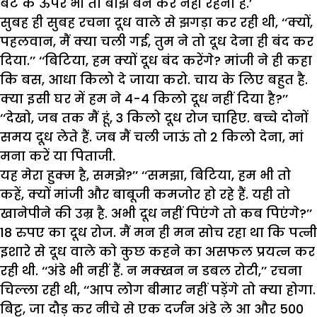
बेटे के ऊपर भी तो बोझ बन कर नहीं रहना है.’
सुबह ही सुबह रचना दूध वाले से झगड़ा कर रही थी, ‘‘क्यों,
पहलवान, मैं क्या चली गई, तुम ने तो दूध देना ही बंद कर
दिया.’’ ‘‘बिटिया, हम क्यों दूध बंद करेंगे? मांजी ने ही कहा
कि बस, आधा किलो दे जाया करो. चाय के लिए बहुत है.
क्या इसी घर में हम ने 4-4 किलो दूध नहीं दिया है?’’
‘‘देखो, जब तक मैं हूं, 3 किलो दूध रोज चाहिए. बच्चे दोनों
समय दूध लेते हैं. जब मैं चली जाऊं तो 2 किलो देना, मां
मना करें या पिताजी.
यह मेरा हुक्म है, समझे?’’ ‘‘समझा, बिटिया, हम भी तो
कहें, क्यों मांजी और बाबूजी कमजोर हो रहे हैं. यही तो
खानेपीने की उम्र है. अभी दूध नहीं पिएंगे तो कब पिएंगे?’’
18 रुपए का दूध रोज. मैं मन ही मन सोच रहा था कि पत्नी
इशारे से दूध वाले को कुछ कहने का असफल प्रयत्न कर
रही थी. ‘‘अंडे भी नहीं हैं. न मक्खन न डबल रोटी,’’ रचना
चिल्ला रही थी, ‘‘आप लोग बीमार नहीं पड़ेंगे तो क्या होगा.
बिट्टू, जा दौड़ कर नीचे से एक दर्जन अंडे ले आ और 500