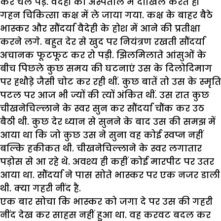
कर चल पडे़. वैदेही को अस्पताल में दाखिल करते ही
गहन चिकित्सा कक्ष में ले जाया गया. कक्ष के बाहर बैठे
भास्कर और सौंदर्या वैदेही के होश में आने की प्रतीक्षा
करने लगे. बहुत देर से खुद पर नियंत्रण रखती सौंदर्या
अचानक फूटफूट कर रो पड़ी. झिलमिलाते आंसुओं के
बीच पिछले कुछ समय की घटनाएं उस के दिलोदिमाग
पर हथौडे़ जैसी चोट कर रही थीं. कुछ बातें तो उस के स्मृति
पटल पर आज भी ज्यों की त्यों अंकित थीं. उस रात कुछ
चीखनेचिल्लाने के स्वर सुन कर सौंदर्या चौंक कर उठ
बैठी थी. कुछ देर ध्यान से सुनने के बाद उस की समझ में
आया था कि जो कुछ उस ने सुना वह कोई स्वप्न नहीं
बल्कि हकीकत थी. चीखनेचिल्लाने के स्वर लगातार
पड़ोस से आ रहे थे. अवश्य ही कहीं कोई मारपीट पर उतर
आया था. सौंदर्या ने पास सोते भास्कर पर एक नजर डाली
थी. क्या गहरी नींद है.
एक बार सोचा कि भास्कर को जगा दे पर उस की गहरी
नींद देख कर साहस नहीं हुआ था. वह करवट बदल कर