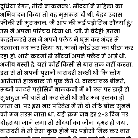
दूधिया रंगत, तीखे नाकनक्श. सौंदर्या ने महिला का
अभिवादन किया तो वह मुसकरा दी थी. बेहद उदास
फीकी सी मुसकान. ‘मैं आप की नई पड़ोसिन सौंदर्या हूं,’
उस ने अपना परिचय दिया था. ‘जी, मैं वैदेही’ इतना
कहतेकहते उस ने अपने फ्लैट में घुस कर अंदर से
दरवाजा बंद कर लिया था, मानो कोई उस का पीछा कर
रहा हो. भारी कदमों से सौंदर्या अपने फ्लैट में आई थी.
अजीब बस्ती है. यहां कोई किसी से बात तक नहीं करता.
इस से तो अपनी पुरानी बारादरी अच्छी थी कि लोग
आतेजाते हालचाल तो पूछ लेते थे. दालचावल बीनते,
सब्जी काटते पड़ोसिनें बालकनी में भी छत पर खड़ी हो
सुखदुख की बातें तो कर लेती थीं और मन हलका हो
जाता था. पर इस नए परिवेश में तो दो मीठे बोल सुनने
को मन तरस जाता था. यही क्रम जब हर 2-3 दिन पर
दोहराया जाने लगा तो सौंदर्या का जीना दूभर हो गया.
बारादरी में तो ऐसा कुछ होने पर पड़ोसी मिल कर बात