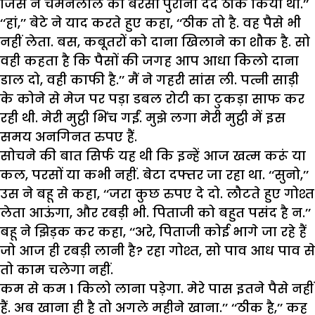
जिस ने चमनलाल का बरसों पुराना दर्द ठीक किया था.’’
‘‘हां,’’ बेटे ने याद करते हुए कहा, ‘‘ठीक तो है. वह पैसे भी
नहीं लेता. बस, कबूतरों को दाना खिलाने का शौक है. सो
वही कहता है कि पैसों की जगह आप आधा किलो दाना
डाल दो, वही काफी है.’’ मैं ने गहरी सांस ली. पत्नी साड़ी
के कोने से मेज पर पड़ा डबल रोटी का टुकड़ा साफ कर
रही थी. मेरी मुट्ठी भिंच गईं. मुझे लगा मेरी मुट्ठी में इस
समय अनगिनत रुपए हैं.
सोचने की बात सिर्फ यह थी कि इन्हें आज खत्म करूं या
कल, परसों या कभी नहीं. बेटा दफ्तर जा रहा था. ‘‘सुनो,’’
उस ने बहू से कहा, ‘‘जरा कुछ रुपए दे दो. लौटते हुए गोश्त
लेता आऊंगा, और रबड़ी भी. पिताजी को बहुत पसंद है न.’’
बहू ने झिड़क कर कहा, ‘‘अरे, पिताजी कोई भागे जा रहे हैं
जो आज ही रबड़ी लानी है? रहा गोश्त, सो पाव आध पाव से
तो काम चलेगा नहीं.
कम से कम 1 किलो लाना पड़ेगा. मेरे पास इतने पैसे नहीं
हैं. अब खाना ही है तो अगले महीने खाना.’’ ‘‘ठीक है,’’ कह