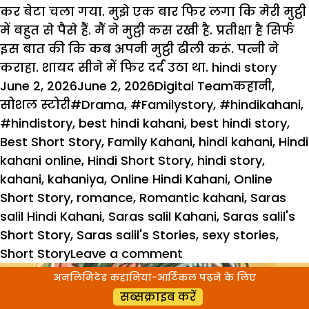
कर बेटा चला गया. मुझे एक बार फिर लगा कि मेरी मुट्ठी
में बहुत से पैसे हैं. मैं ने मुट्ठी कस रखी है. प्रतीक्षा है सिर्फ
इस बात की कि कब अपनी मुट्ठी ढीली करूं. पत्नी ने
कराहा. शायद सीने में फिर दर्द उठा था. hindi story
Posted
Author
Categories
June 2, 2026
June 2, 2026
Digital Team
कहानी
,
on
Tags
सोशल स्टोरी
#Drama
,
#Familystory
,
#hindikahani
,
#hindistory
,
best hindi kahani
,
best hindi story
,
Best Short Story
,
Family Kahani
,
hindi kahani
,
Hindi
kahani online
,
Hindi Short Story
,
hindi story
,
kahani
,
kahaniya
,
Online Hindi Kahani
,
Online
Short Story
,
romance
,
Romantic kahani
,
Saras
salil Hindi Kahani
,
Saras salil Kahani
,
Saras salil's
Short Story
,
Saras salil's Stories
,
sexy stories
,
on
Short Story
Leave a comment
Hindi
अनलिमिटेड कहानियां-आर्टिकल पढ़ने के लिए
Story
सब्सक्राइब करें
: