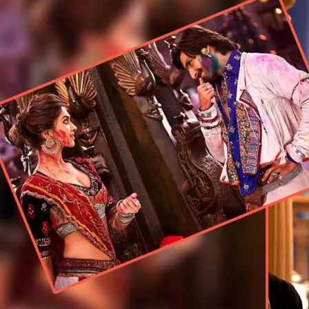
के
लिए
परफेक्ट
हैं
इन
एक्टर्स
के
ये
इंडो
वेस्टर्न
लुक,
देखें
फोटोज