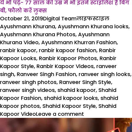
ये भी पढ़ें- 77 साल की उम्र में भी इतने स्टाइलिश हैं बिग
बी, फौलो करें लुक्स
Posted
Author
Categories
Tags
October 21, 2019
Digital Team
लाइफस्टाइल
on
Ayushmann Khurana
,
Ayushmann Khurana looks
,
Ayushmann Khurana Photos
,
Ayushmann
Khurana Video
,
Ayushmann Khurran Fashion
,
ranbir kapoor
,
ranbir kapoor fashion
,
Ranbir
Kapoor Looks
,
Ranbir Kapoor Photos
,
Ranbir
Kapoor Style
,
Ranbir Kapoor Videos
,
ranveer
singh
,
Ranveer Singh Fashion
,
ranveer singh looks
,
ranveer singh photos
,
Ranveer Singh Style
,
ranveer singh videos
,
shahid kapoor
,
Shahid
Kapoor Fashion
,
shahid kapoor looks
,
shahid
kapoor photos
,
Shahid Kapoor Style
,
Shahid
on
Kapoor Video
Leave a comment
फेस्टिव
सीजन