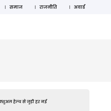
⚲
स्टोरी
लॉग इन
SUBSCRIBE
समाज
राजनीति
अवार्ड
शुअल हेल्थ से जुड़ी हर नई