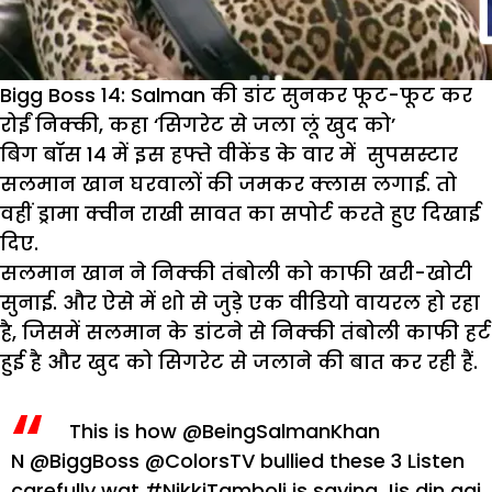
Bigg Boss 14: Salman की डांट सुनकर फूट-फूट कर
रोईं निक्की, कहा ‘सिगरेट से जला लूं खुद को’
बिग बॉस 14 में इस हफ्ते वीकेंड के वार में सुपसस्टार
सलमान खान घरवालों की जमकर क्लास लगाई. तो
वहीं ड्रामा क्वीन राखी सावत का सपोर्ट करते हुए दिखाई
दिए.
सलमान खान ने निक्की तंबोली को काफी खरी-खोटी
सुनाई. और ऐसे में शो से जुड़े एक वीडियो वायरल हो रहा
है, जिसमें सलमान के डांटने से निक्की तंबोली काफी हर्ट
हुई है और खुद को सिगरेट से जलाने की बात कर रही हैं.
This is how
@BeingSalmanKhan
N
@BiggBoss
@ColorsTV
bullied these 3
Listen
carefully wat
#NikkiTamboli
is saying
Jis din gai