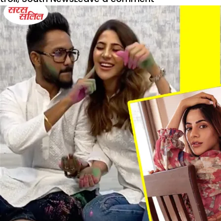
निक्की
तंबोली
ने
ब्लैक
ड्रेस
में
कराया
रिवीलिंग
फोटोशूट,
लोगों
ने
किया
ट्रोल