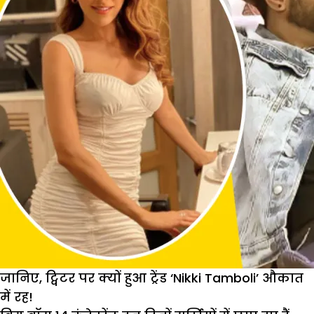
जान
कुमार
सानू
के
गालों
पर
लगाया
रंग,
कहा
‘तेरी
बाहों
में
मेरा
जहान’
जानिए, ट्विटर पर क्यों हुआ ट्रेंड ‘Nikki Tamboli’ औकात
में रह!