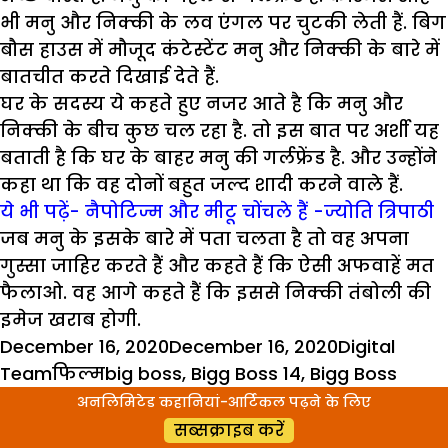
भी मनु और निक्की के लव एंगल पर चुटकी लेती हैं. बिग
बौस हाउस में मौजूद कंटेस्टेंट मनु और निक्की के बारे में
बातचीत करते दिखाई देते हैं.
घर के सदस्य ये कहते हुए नजर आते है कि मनु और
निक्की के बीच कुछ चल रहा है. तो इस बात पर अर्शी यह
बताती है कि घर के बाहर मनु की गर्लफ्रेंड है. और उन्होंने
कहा था कि वह दोनों बहुत जल्द शादी करने वाले हैं.
ये भी पढ़ें- नैपोटिज्म और मीटू चोंचले हैं -ज्योति त्रिपाठी
जब मनु के इसके बारे में पता चलता है तो वह अपना
गुस्सा जाहिर करते हैं और कहते हैं कि ऐसी अफवाहें मत
फैलाओ. वह आगे कहते हैं कि इससे निक्की तंबोली की
इमेज खराब होगी.
Posted
Author
December 16, 2020
December 16, 2020
Digital
on
Categories
Tags
Team
फिल्म
big boss
,
Bigg Boss 14
,
Bigg Boss
House
,
Manu Punjabi
,
Nikki Tamboli
,
rakhi
अनलिमिटेड कहानियां-आर्टिकल पढ़ने के लिए
on
sawant
Leave a comment
सब्सक्राइब करें