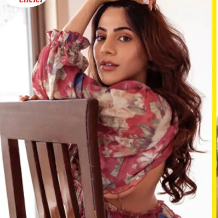
ट्विटर
पर
क्यों
हुआ
ट्रेंड
‘Nikki
Tamboli’
औकात
में
रह!