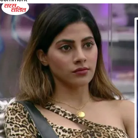
बिग
बॉस
14
फेम
Nikki
Tamboli
की
बढ़ी
डिमांड,
मिले
3
बॉलीवुड
फिल्मों
की
ऑफर