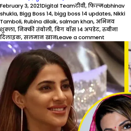
Posted
Author
Categories
Tags
February 3, 2021
Digital Team
टीवी
,
फिल्म
abhinav
on
shukla
,
Bigg Boss 14
,
bigg boss 14 updates
,
Nikki
Tamboli
,
Rubina dilaik
,
salman khan
,
अभिनव
शुक्ला
,
निक्की तंबोली
,
बिग बॉस 14 अपडेट
,
रुबीना
on
दिलाइक
,
सलमान खान
Leave a comment
Bigg
Boss
14:
Salman
की
डांट
सुनकर
फूट-
फूट
कर
रोईं