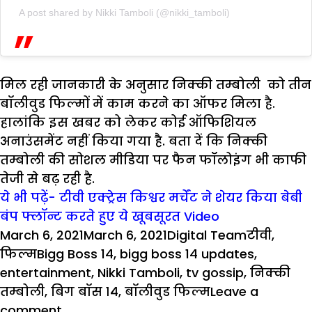
A post shared by Nikki Tamboli (@nikki_tamboli)
मिल रही जानकारी के अनुसार निक्की तम्बोली को तीन
बॉलीवुड फिल्मों में काम करने का ऑफर मिला है.
हालांकि इस खबर को लेकर कोई ऑफिशियल
अनाउंसमेंट नहीं किया गया है. बता दें कि निक्की
तम्बोली की सोशल मीडिया पर फैन फॉलोइंग भी काफी
तेजी से बढ़ रही है.
ये भी पढ़ें- टीवी एक्ट्रेस किश्वर मर्चेंट ने शेयर किया बेबी
बंप फ्लॉन्ट करते हुए ये खूबसूरत Video
Posted
Author
Categorie
March 6, 2021
March 6, 2021
Digital Team
टीवी
,
on
Tags
फिल्म
Bigg Boss 14
,
bigg boss 14 updates
,
entertainment
,
Nikki Tamboli
,
tv gossip
,
निक्की
तम्बोली
,
बिग बॉस १४
,
बॉलीवुड फिल्म
Leave a
on
comment