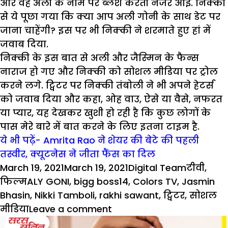
और वह अली के नाम पर ब्लश करती नजर आईं. निक्‍की
से ये पूछा गया कि क्‍या आप अली गोनी के साथ डेट पर
जाना चाहेंगी? इस पर भी निक्‍की ने शरमाते हुए हां में
जवाब दिया.
निक्की के इस बात से अली और जैस्‍म‍िन के फैन्‍स
नाराज हो गए और निक्‍की को सोशल मीडिया पर ट्रोल
करने लगे. ट्विटर पर निक्की तंबोली ने भी अपने हेटर्स
को जवाब दिया और कहा, ओह वाउ, ऐसे या वैसे, नफरत
या प्‍यार, यह देखकर खुशी हो रही है कि कुछ लोगों के
पास मेरे बारे में बात करने के लिए इतना टाइम है.
ये भी पढ़ें- Amrita Rao ने शेयर की बेटे की पहली
तस्वीर, क्यूटनेस ने जीता फैंस का दिल
Posted
Author
Categori
March 19, 2021
March 19, 2021
Digital Team
टीवी
,
on
Tags
फिल्म
ALY GONI
,
bigg boss14
,
Colors TV
,
Jasmin
Bhasin
,
Nikki Tamboli
,
rakhi sawant
,
ट्विटर
,
सोशल
on
मीडिया
Leave a comment
जानिए,