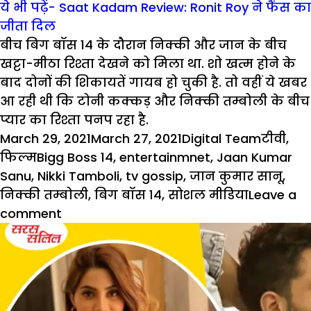
ये भी पढ़ें- Saat Kadam Review: Ronit Roy ने फैंस का
जीता दिल
बीच बिग बॉस 14 के दौरान निक्की और जान के बीच
खट्टा-मीठा रिश्ता देखने को मिला था. शो खत्म होने के
बाद दोनों की शिकायतें गायब हो चुकी है. तो वहीं ये खबर
आ रही थी कि टोनी कक्कड़ और निक्की तम्बोली के बीच
प्यार का रिश्ता पनप रहा है.
Posted
Author
Categor
March 29, 2021
March 27, 2021
Digital Team
टीवी
,
on
Tags
फिल्म
Bigg Boss 14
,
entertainmnet
,
Jaan Kumar
Sanu
,
Nikki Tamboli
,
tv gossip
,
जान कुमार सानू
,
निक्की तम्बोली
,
बिग बॉस १४
,
सोशल मीडिया
Leave a
on
comment
Holi
Special:
Nikki
Tamboli
ने