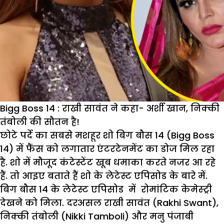
निक्की,
कहा
‘सिगरेट
से
जला
लूं
खुद
को’
Bigg Boss 14 : राखी सावंत ने कहा- अर्शी खान, निक्की
तंबोली की सौतन है!
छोटे पर्दे का सबसे मशहूर शो बिग बौस 14 (Bigg Boss
14) में फैंस को लगातार एंटरटेनमेंट का डोज मिल रहा
है. शो में मौजूद कंटेस्टेंट खूब धमाका करते नजर आ रहे
हैं. तो आइए बताते हैं शो के लेटेस्ट एपिसोड के बारे में.
बिग बौस 14 के लेटेस्ट एपिसोड में रोमांटिक केमेस्ट्री
देखने को मिला. दरअसल राखी सावंत (Rakhi Swant),
निक्की तंबोली (Nikki Tamboli) और मनु पंजाबी