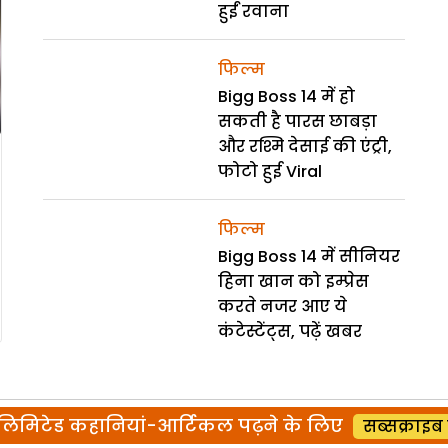
हुईं रवाना
फिल्म
Bigg Boss 14 में हो
सकती है पारस छाबड़ा
और रश्मि देसाई की एंट्री,
फोटो हुई Viral
फिल्म
Bigg Boss 14 में सीनियर
हिना खान को इम्प्रेस
करते नजर आए ये
कंटेस्टेंट्स, पढ़ें खबर
िमिटेड कहानियां-आर्टिकल पढ़ने के लिए
सब्सक्राइब 