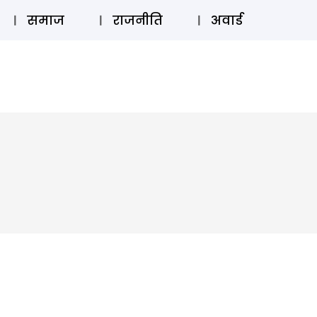
⚲
स्टोरी
लॉग इन
SUBSCRIBE
समाज
राजनीति
अवार्ड