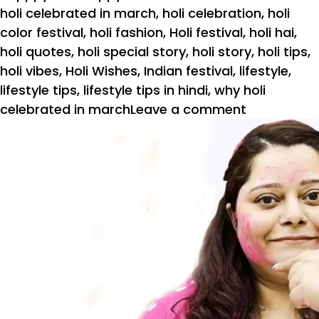
holi celebrated in march
,
holi celebration
,
holi
color festival
,
holi fashion
,
Holi festival
,
holi hai
,
holi quotes
,
holi special story
,
holi story
,
holi tips
,
holi vibes
,
Holi Wishes
,
Indian festival
,
lifestyle
,
lifestyle tips
,
lifestyle tips in hindi
,
why holi
on
celebrated in march
Leave a comment
Holi
2024:
होली
पर
क्या
पहने
और
क्या
नहीं?