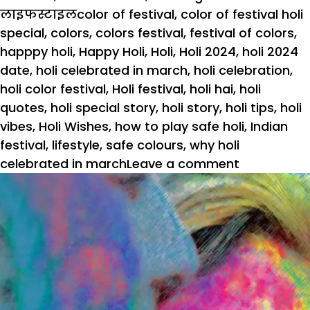
on
Tags
लाइफस्टाइल
color of festival
,
color of festival holi
special
,
colors
,
colors festival
,
festival of colors
,
happpy holi
,
Happy Holi
,
Holi
,
Holi 2024
,
holi 2024
date
,
holi celebrated in march
,
holi celebration
,
holi color festival
,
Holi festival
,
holi hai
,
holi
quotes
,
holi special story
,
holi story
,
holi tips
,
holi
vibes
,
Holi Wishes
,
how to play safe holi
,
Indian
festival
,
lifestyle
,
safe colours
,
why holi
on
celebrated in march
Leave a comment
Holi
2024:
केमिकल
रहित
रंगों
से
खेलें