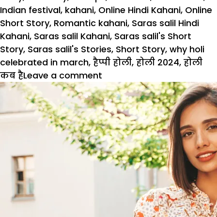
Indian festival
,
kahani
,
Online Hindi Kahani
,
Online
Short Story
,
Romantic kahani
,
Saras salil Hindi
Kahani
,
Saras salil Kahani
,
Saras salil's Short
Story
,
Saras salil's Stories
,
Short Story
,
why holi
celebrated in march
,
हैप्पी होली
,
होली 2024
,
होली
on
कब है
Leave a comment
Holi
2024
–
रंग
दे
चुनरिया:
क्या
एक
हो
पाए