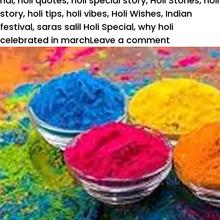
hai
,
holi quotes
,
holi special story
,
Holi Stories
,
holi
story
,
holi tips
,
holi vibes
,
Holi Wishes
,
Indian
festival
,
saras salil Holi Special
,
why holi
on
celebrated in march
Leave a comment
Holi
2024:
होली
के
रंगों
को
साफ
करने
के
लिए
अपनाएं
ये
टिप्स