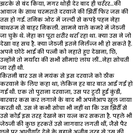
झटके से बंद किया, मगर थोड़ी देर बाद ही चर्ररर…की
आवाज के साथ चरमराते दरवाजे की झिर्री फिर जस की
तस हो गई. तनिक ओट में जल्दी से कपड़े पहन नेहा
बाथरूम से बाहर निकली. सामने वाले कमरे में जेठजी
जा चुके थे. नेहा का पूरा शरीर थर्रा रहा था. क्या उस ने जो
देखा वह सच है. क्या जेठजी इतने निर्लज्ज भी हो सकते हैं.
अपने छोटे भाई की पत्नी को नहाते हुए देखना, छि,
उन्होंने तो मर्यादा की सभी सीमाएं लांघ लीं…नेहा सोचती
जा रही थी.
कितनी बार उस ने मयंक से इस दरवाजे को ठीक
करवाने के लिए कहा था, लेकिन हर बार बात आई गई हो
गई थी. एक तो पुराना दरवाजा, उस पर टूटी हुई कुंडी,
बारबार कस कर लगाने के बाद भी अपनेआप खुल जाया
करती थी. उस ने कभी सोचा भी नहीं था कि उस झिर्री से
उसे कोई इस तरह देखने का यत्न कर सकता है. पहले भी
जेठजी की कुछ हरकतें उसे नागवार लगती थीं, जैसे पैर
छूने पर आशीर्वाद देने के बहाने अजीब तरह से उस की