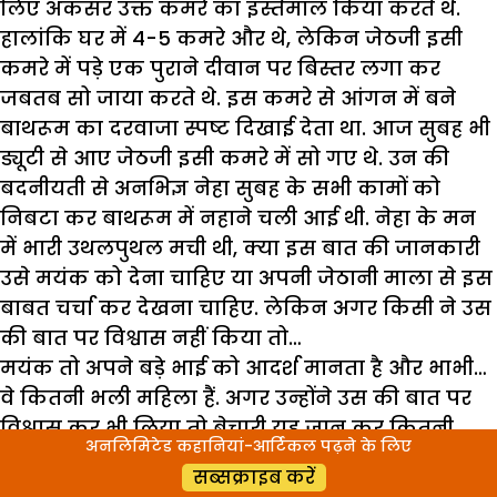
लिए अकसर उक्त कमरे का इस्तेमाल किया करते थे.
हालांकि घर में 4-5 कमरे और थे, लेकिन जेठजी इसी
कमरे में पड़े एक पुराने दीवान पर बिस्तर लगा कर
जबतब सो जाया करते थे. इस कमरे से आंगन में बने
बाथरूम का दरवाजा स्पष्ट दिखाई देता था. आज सुबह भी
ड्यूटी से आए जेठजी इसी कमरे में सो गए थे. उन की
बदनीयती से अनभिज्ञ नेहा सुबह के सभी कामों को
निबटा कर बाथरूम में नहाने चली आई थी. नेहा के मन
में भारी उथलपुथल मची थी, क्या इस बात की जानकारी
उसे मयंक को देना चाहिए या अपनी जेठानी माला से इस
बाबत चर्चा कर देखना चाहिए. लेकिन अगर किसी ने उस
की बात पर विश्वास नहीं किया तो…
मयंक तो अपने बड़े भाई को आदर्श मानता है और भाभी…
वे कितनी भली महिला हैं. अगर उन्होंने उस की बात पर
विश्वास कर भी लिया तो बेचारी यह जान कर कितनी
अनलिमिटेड कहानियां-आर्टिकल पढ़ने के लिए
दुखी हो जाएंगी. दोनों बच्चे तो अभी कितने छोटे हैं.
सब्सक्राइब करें
नहींनहीं, यह बात वह घर में किसी को नहीं बता सकती.