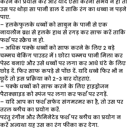
करने का प्रयास करें और यदि ऐसा करना संभव न हो तो
उस पर थोड़ा सा पानी डाल दें ताकि रंग का धब्बा न पड़ने
पाए.
– हलकेफुलके धब्बों को साबुन के पानी से एक
नायलौन ब्रश से हलके हाथ से रगड़ कर साफ करें ताकि
फर्श पर स्क्रैच न हो.
– अधिक पक्के धब्बों को साफ करने के लिए 2 बड़े
चम्मच बेकिंग पाउडर में 1 छोटा चम्मच पानी मिला कर
पेस्ट बनाएं और उसे धब्बों पर लगा कर आधे घंटे के लिए
छोड़ दें. फिर साफ कपड़े से पोंछ दें. यदि धब्बे फिर भी न
छूटें तो इस प्रक्रिया को 2-3 बार दोहराएं.
– पक्के धब्बों को साफ करने के लिए हाइड्रोजन
पैराक्साइड को स्पंज पर लगा कर फर्श पर रगड़ें.
– यदि आप का फर्श सफेद संगमरमर का है, तो उस पर
तरल ब्लीच का प्रयोग करें.
परंतु रंगीन और लैमिनेटेड फर्श पर ब्लीच का प्रयोग न
करें अन्यथा यह उस का रंग फीका कर देगा.