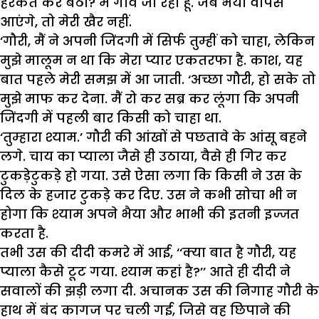
हरकत कर बैठा? मैं गांव जा रहा हूं. जब भैया वापस
आएंगे, तो मेरी खैर नहीं.
‘गौरी, मैं ने अपनी जिंदगी में सिर्फ तुम्हीं को चाहा, लेकिन
मुझे मालूम न था कि मेरा प्यार एकतरफा है. काश, यह
बात पहले मेरी समझ में आ जाती. ‘अच्छा गौरी, हो सके तो
मुझे माफ कर देना. मैं रो कर सब्र कर लूंगा कि अपनी
जिंदगी में पहली बार किसी को चाहा था.
‘तुम्हारा श्याम.’ गौरी की आंखों से पछतावे के आंसू बहने
लगे. चाय का प्याला जैसे ही उठाया, वैसे ही गिर कर
टुकड़ेटुकड़े हो गया. उसे ऐसा लगा कि किसी ने उस के
दिल के हजार टुकड़े कर दिए. उस ने कभी सोचा भी न
होगा कि श्याम अपने भैया और भाभी की इतनी इज्जत
करता है.
तभी उस की दीदी कमरे में आई, ‘‘क्या बात है गौरी, यह
प्याला कैसे टूट गया. श्याम कहां है?’’ आते ही दीदी ने
सवालों की झड़ी लगा दी. अचानक उस की निगाह गौरी के
हाथ में बंद कागज पर चली गई, जिसे वह छिपाने की