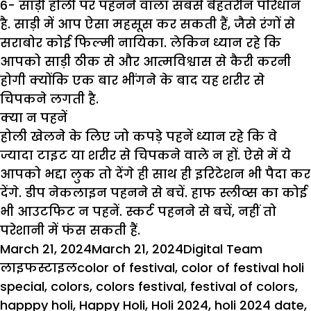
6- साड़ी होली पर पहनने वाला सबसे बेहतरीन परिधान
है. साड़ी में आप ऐसा महसूस कर सकती हैं, जैसे रंगों से
सराबोर कोई फिल्मी नायिका. लेकिन ध्यान रहे कि
आपको साड़ी ठीक से और आत्मविश्वास से कैरी करनी
होगी क्योंकि एक बार भींगने के बाद यह शरीर से
चिपकने लगती है.
क्या न पहनें
होली खेलने के लिए जो कपड़े पहनें ध्यान रहे कि वे
ज्यादा टाइट या शरीर से चिपकने वाले न हों. ऐसे में ये
आपको भद्दा लुक तो देंगे ही साथ ही इरिटेशन भी पैदा कर
देंगे. डीप नेकलाइन पहनने से बचें. हाफ स्लीव्स का कोई
भी आउटफिट न पहनें. स्कर्ट पहनने से बचें, नहीं तो
परेशानी में फंस सकती हैं.
Posted
Author
Categor
March 21, 2024
March 21, 2024
Digital Team
on
Tags
लाइफस्टाइल
color of festival
,
color of festival holi
special
,
colors
,
colors festival
,
festival of colors
,
happpy holi
,
Happy Holi
,
Holi 2024
,
holi 2024 date
,