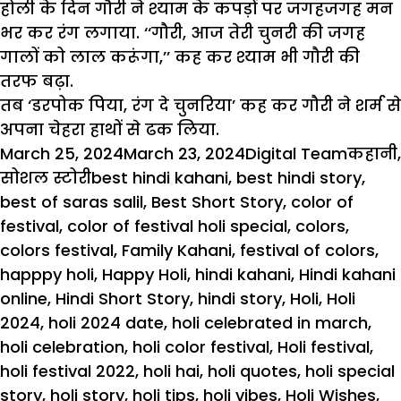
होली के दिन गौरी ने श्याम के कपड़ों पर जगहजगह मन
भर कर रंग लगाया. ‘‘गौरी, आज तेरी चुनरी की जगह
गालों को लाल करूंगा,’’ कह कर श्याम भी गौरी की
तरफ बढ़ा.
तब ‘डरपोक पिया, रंग दे चुनरिया’ कह कर गौरी ने शर्म से
अपना चेहरा हाथों से ढक लिया.
Posted
Author
Catego
March 25, 2024
March 23, 2024
Digital Team
कहानी
,
on
Tags
सोशल स्टोरी
best hindi kahani
,
best hindi story
,
best of saras salil
,
Best Short Story
,
color of
festival
,
color of festival holi special
,
colors
,
colors festival
,
Family Kahani
,
festival of colors
,
happpy holi
,
Happy Holi
,
hindi kahani
,
Hindi kahani
online
,
Hindi Short Story
,
hindi story
,
Holi
,
Holi
2024
,
holi 2024 date
,
holi celebrated in march
,
holi celebration
,
holi color festival
,
Holi festival
,
holi festival 2022
,
holi hai
,
holi quotes
,
holi special
story
,
holi story
,
holi tips
,
holi vibes
,
Holi Wishes
,