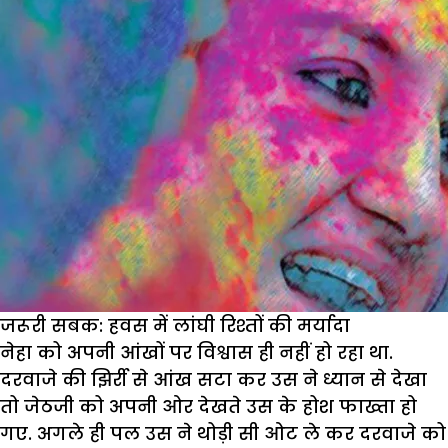
सेफ
होली
जरूरी सबक: हवस में लांघी रिश्तों की मर्यादा
नेहा को अपनी आंखों पर विश्वास ही नहीं हो रहा था.
दरवाजे की झिर्री से आंख सटा कर उस ने ध्यान से देखा
तो जेठजी को अपनी ओर देखते उस के होश फाख्ता हो
गए. अगले ही पल उस ने थोड़ी सी ओट ले कर दरवाजे को