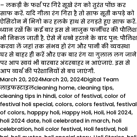
– लकड़ी के फर्श पर गिरे सूखे रंग को तुरंत पोंछ कर
साफ करें. यदि गीला रंग गिरा है तो साफ सूती कपड़े को
ऐसिटोन में भिगो कर हलके हाथ से रगड़ते हुए साफ करें.
ध्यान रखें कि कई बार इस से नाजुक फर्नीचर की पौलिश
भी निकल जाती है. ऐसे में धब्बे हटाने के बाद पुन: पौलिश
करवा लें जहां तक संभव हो रंग और पानी की व्यवस्था
घर से बाहर ही करें और एक बार रंग या गुलाल लग जाने
पर आप स्वयं भी बारबार अंदरबाहर न आएंजाएं. इस से
आप व्यर्थ की परेशानियों से बच जाएंगी.
Posted
Author
Catego
March 20, 2024
March 20, 2024
Digital Team
on
Tags
लाइफस्टाइल
cleaning home
,
cleaning tips
,
cleaning tips in hindi
,
color of festival
,
color of
festival holi special
,
colors
,
colors festival
,
festival
of colors
,
happpy holi
,
Happy Holi
,
Holi
,
Holi 2024
,
holi 2024 date
,
holi celebrated in march
,
holi
celebration
,
holi color festival
,
Holi festival
,
holi