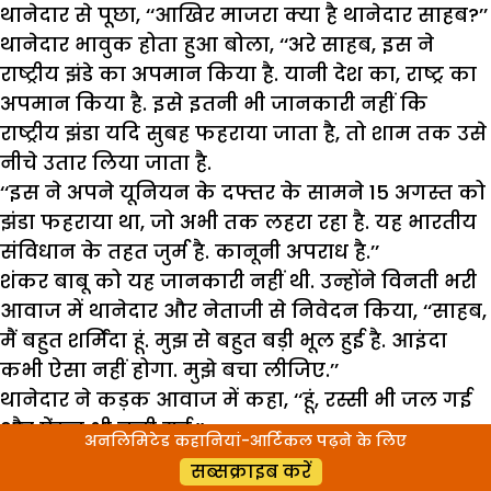
थानेदार से पूछा, ‘‘आखिर माजरा क्या है थानेदार साहब?’’
थानेदार भावुक होता हुआ बोला, ‘‘अरे साहब, इस ने
राष्ट्रीय झंडे का अपमान किया है. यानी देश का, राष्ट्र का
अपमान किया है. इसे इतनी भी जानकारी नहीं कि
राष्ट्रीय झंडा यदि सुबह फहराया जाता है, तो शाम तक उसे
नीचे उतार लिया जाता है.
‘‘इस ने अपने यूनियन के दफ्तर के सामने 15 अगस्त को
झंडा फहराया था, जो अभी तक लहरा रहा है. यह भारतीय
संविधान के तहत जुर्म है. कानूनी अपराध है.’’
शंकर बाबू को यह जानकारी नहीं थी. उन्होंने विनती भरी
आवाज में थानेदार और नेताजी से निवेदन किया, ‘‘साहब,
मैं बहुत शर्मिंदा हूं. मुझ से बहुत बड़ी भूल हुई है. आइंदा
कभी ऐसा नहीं होगा. मुझे बचा लीजिए.’’
थानेदार ने कड़क आवाज में कहा, ‘‘हूं, रस्सी भी जल गई
और ऐंठन भी चली गई.’’
अनलिमिटेड कहानियां-आर्टिकल पढ़ने के लिए
नेताजी ने हालात को संभालते हुए कहा, ‘‘कानून तो अंधा
सब्सक्राइब करें
होता है, मगर शंकर बाबू एक निहायत ही शरीफ आदमी