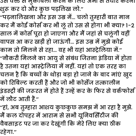
उस वक्त से मुकाबला करने के लिए अभी से तैयार करना
शुरू कर दो और कुछ पढ़लिख लो.’’
‘‘पढ़नालिखना और इस उम्र में… चलो तुम्हारी बात मान
कर मैं कोई कोर्स कर भी लूं तो उस से होगा भी क्या? 1-2
साल में कोर्स पूरा हो जाएगा और मैं जहां से चलूंगी वहीं
वापस आ कर खड़ी हो जाऊंगी… इस उम्र में मुझे कोई
काम तो मिलने से रहा… वह भी यहां आस्ट्रेलिया में.’’
‘‘नौकरी मिलने का आयु से संबंध जितना इंडिया में होता
है उतना यहां आस्ट्रेलिया में नहीं. यहां तो एक तरह का
चलन है कि बच्चों के थोड़ा बड़ा हो जाने के बाद मांएं खुद
को रिबिल्ट करती हैं और जो भी कोर्सेज तत्कालीन
इंडस्ट्री की जरूरत में होते हैं उन्हें कर के फिर से वर्कफोर्स
में लौट आती हैं.’’
‘‘हां, अब तुम्हारा आशय कुछकुछ समझ में आ रहा है मुझे.
मैं कल दोपहर में आराम से सभी यूनिवर्सिटीज की
वैबसाइट पर जा कर देखूंगी कि मेरे लिए क्या ठीक
रहेगा.’’