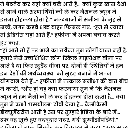
में बैठबैठ कर यहां क्यों चले आते हैं… क्यों कुछ खास देशों
से आने वाले शरणार्थियों को ले कर नैशनल न्यूज में
इतना होहल्ला होता है,’’ जल्दबाजी में समीक्षा के मुंह से
सच्चे, मगर कड़वे शब्द बाहर फिसल गए. ‘‘हम से ज्यादा
तो इंडियंस यहां आते हैं,’’ हफीजा ने अपना बचाव करते
हुए कहा.
‘‘हां आते तो हैं पर आने का तरीका तुम लोगों वाला नहीं है.
हमारे जैसे उच्चशिक्षित लोग स्किल माइग्रेशन वीजा पर
आते हैं या फिर स्टूडैंट वीजा पर. दोनों ही स्थितियों में हम
इन देशों की अर्थव्यवस्था को सुदृढ़ बनाने में अपना
योगदान देते हैं…’’ हफीजा ने तत्काल समीक्षा की बात बीच
में काटी, ‘‘और हां वह क्या फरमाया तुम ने कि नैशनल
न्यूज में हम जैसों को ले कर होहल्ला होता रहता है… क्या
तुम ने कभी ‘एसबीएस’ टीवी देखा है… कैसीकैसी
डौक्यूमैंटरीज आती हैं उस पर तुम्हारे इंडिया के बारे में…
उफ वह खुले हुए बदबूदार गटर, गंदी झुग्गीझोंपडि़यां,’’
हफीजा ने नाक सिकोड़ कर हिकारत से कहा, ‘‘कुछ साल