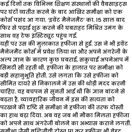
कई दिनों तक विभिन्न शिक्षण संस्थानों की वैबसाइट्स
पर घंटों व्यतीत करने के बाद आखिर समीक्षा को एक
कोर्स पसंद आ गया. ‘इवेंट मैनेजमैंट’ का. 15 साल बाद
फिर से पढ़ाई शुरू करने की घबराहट मिश्रित उमंग के
साथ वह टेफ इंस्टिट्यूट पहुंच गई.
यहीं पर उस की मुलाकात हफीजा से हुई. उस ने भी इवेंट
मैनेजमैंट कोर्स में प्रवेश लिया था और अपने अंगरेजी के
अल्प ज्ञान के कारण कुछ घबराई, सकुचाई अपनेआप में
सिमटी सी रहती थी. हफीजा के हालात पर समीक्षा को
बड़ी सहानुभूति होती. उसे लगता कि उसे हफीजा को
सीमित दायरे से निकालने में उस की थोड़ी मदद करनी
चाहिए. वह बचपन से सुनती आई थी कि ज्ञान बांटने से
बढ़ता है. व्यावहारिक जीवन में इस की सत्यता को
परखने की दृष्टि से समीक्षा ने हफीजा की तरफ दोस्ती
का हाथ बढ़ा दिया. अब वह जब भी मौका मिलता हफीजा
को अपने साथ अंगरेजी बोलने का अभ्यास कराने लगती.
समीक्षा जैसी बुद्धिजीवी दोस्त पा कर हफीजा भी बेहद