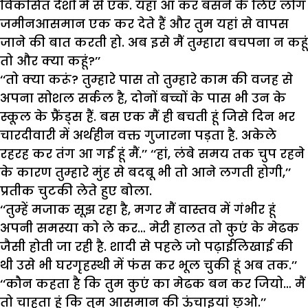
विकसित देशों में से एक. यहां आ कर बसने के लिए लोग
जमीनआसमान एक कर देते हैं और तुम यहां से वापस
जाने की बात करती हो. अब इसे मैं तुम्हारा बचपना न कहूं
तो और क्या कहूं?’’
‘‘तो क्या करूं? तुम्हारे पास तो तुम्हारे काम की वजह से
अपना सोशल सर्कल है, दोनों बच्चों के पास भी उन के
स्कूल के फ्रैंड्स हैं. बस एक मैं ही बचती हूं जिसे दिन भर
चारदीवारी में अर्थहीन वक्त गुजारना पड़ता है. अकेले
रहरह कर तंग आ गई हूं मैं.’’ ‘‘हां, लंबे समय तक चुप रहने
के कारण तुम्हारे मुंह से बदबू भी तो आने लगती होगी,’’
प्रतीक चुटकी लेते हुए बोला.
‘‘तुम्हें मजाक सूझ रहा है, मगर मैं वास्तव में गंभीर हूं
अपनी समस्या को ले कर… मेरी हालत तो कुएं के मेढक
जैसी होती जा रही है. शादी से पहले जो पढ़ाईलिखाई की
थी उसे भी घरगृहस्थी में फंस कर भूल चुकी हूं अब तक.’’
‘‘कौन कहता है कि तुम कुएं का मेढक बन कर जियो… मैं
तो चाहता हूं कि तुम आसमान की ऊंचाइयां छुओ.’’