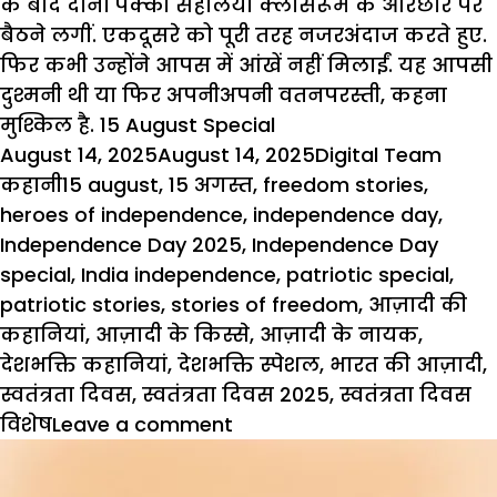
के बाद दोनों पक्की सहेलियां
क्लासरूम
के ओरछोर पर
बैठने लगीं. एकदूसरे को पूरी तरह नजरअंदाज करते हुए.
फिर कभी उन्होंने आपस में आंखें नहीं मिलाईं. यह आपसी
दुश्मनी थी या फिर अपनीअपनी वतनपरस्ती, कहना
मुश्किल है.
15 August Special
Posted
Author
Categ
August 14, 2025
August 14, 2025
Digital Team
on
Tags
कहानी
15 august
,
15 अगस्त
,
freedom stories
,
heroes of independence
,
independence day
,
Independence Day 2025
,
Independence Day
special
,
India independence
,
patriotic special
,
patriotic stories
,
stories of freedom
,
आज़ादी की
कहानियां
,
आज़ादी के किस्से
,
आज़ादी के नायक
,
देशभक्ति कहानियां
,
देशभक्ति स्पेशल
,
भारत की आज़ादी
,
स्वतंत्रता दिवस
,
स्वतंत्रता दिवस 2025
,
स्वतंत्रता दिवस
on
विशेष
Leave a comment
15
August