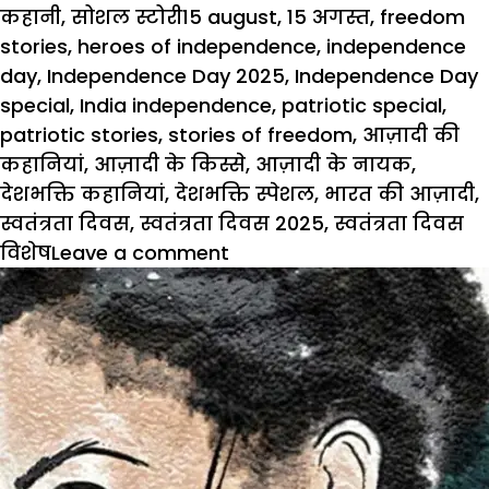
on
Tags
कहानी
,
सोशल स्टोरी
15 august
,
15 अगस्त
,
freedom
stories
,
heroes of independence
,
independence
day
,
Independence Day 2025
,
Independence Day
special
,
India independence
,
patriotic special
,
patriotic stories
,
stories of freedom
,
आज़ादी की
कहानियां
,
आज़ादी के किस्से
,
आज़ादी के नायक
,
देशभक्ति कहानियां
,
देशभक्ति स्पेशल
,
भारत की आज़ादी
,
स्वतंत्रता दिवस
,
स्वतंत्रता दिवस 2025
,
स्वतंत्रता दिवस
on
विशेष
Leave a comment
15
August
Special:
फौजी
ढाबा