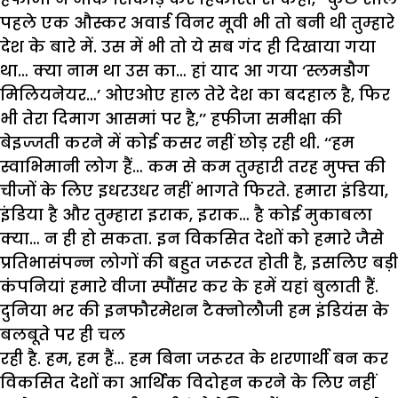
पहले एक औस्कर अवार्ड विनर मूवी भी तो बनी थी तुम्हारे
देश के बारे में. उस में भी तो ये सब गंद ही दिखाया गया
था… क्या नाम था उस का… हां याद आ गया ‘स्लमडौग
मिलियनेयर…’ ओएओए हाल तेरे देश का बदहाल है, फिर
भी तेरा दिमाग आसमां पर है,’’ हफीजा समीक्षा की
बेइज्जती करने में कोई कसर नहीं छोड़ रही थी. ‘‘हम
स्वाभिमानी लोग हैं… कम से कम तुम्हारी तरह मुफ्त की
चीजों के लिए इधरउधर नहीं भागते फिरते. हमारा इंडिया,
इंडिया है और तुम्हारा इराक, इराक… है कोई मुकाबला
क्या… न ही हो सकता. इन विकसित देशों को हमारे जैसे
प्रतिभासंपन्न लोगों की बहुत जरूरत होती है, इसलिए बड़ी
कंपनियां हमारे वीजा स्पौंसर कर के हमें यहां बुलाती हैं.
दुनिया भर की इनफौरमेशन टैक्नोलौजी हम इंडियंस के
बलबूते पर ही चल
रही है. हम, हम हैं… हम बिना जरूरत के शरणार्थी बन कर
विकसित देशों का आर्थिक विदोहन करने के लिए नहीं