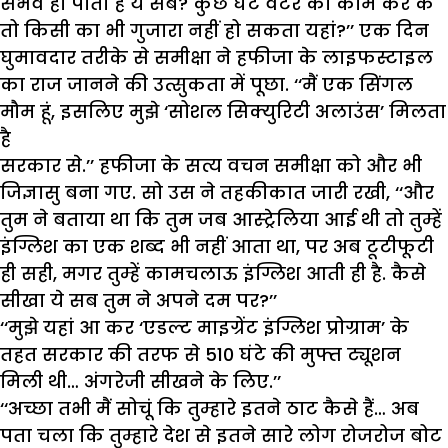
संभव हो पाता है ये सब? कुछ घंटे वेटर का काम कर के
तो किसी का भी गुजारा नहीं हो सकता यहां?’’ एक दिन
घुमावदार तरीके से समीक्षा ने हफीजा के लाइफस्टाइल
का राज जानने की उत्सुकता में पूछा. ‘‘मैं एक सिंगल
मौम हूं, इसलिए मुझे ‘सोशल सिक्युरिटी अलाउंस’ मिलता
है
सरकार से.’’ हफीजा के सत्य वचन समीक्षा को और भी
जिज्ञासु बना गए. सो उस ने तहकीकात जारी रखी, ‘‘और
तुम ने बताया था कि तुम जब आस्ट्रेलिया आई थी तो तुम्हें
इंग्लिश का एक शब्द भी नहीं आता था, पर अब टूटीफूटी
ही सही, मगर तुम्हें कामचलाऊ इंग्लिश आती ही है. कैसे
सीखा ये सब तुम ने अपने दम पर?’’
‘‘मुझे यहां आ कर ‘एडल्ट माइग्रेंट इंग्लिश प्रोग्राम’ के
तहत सरकार की तरफ से 510 घंटे की मुफ्त ट्यूशन
मिली थी… अंगरेजी सीखने के लिए.’’
‘‘अच्छा तभी मैं सोचूं कि तुम्हारे इतने ठाट कैसे हैं… अब
पता चला कि तुम्हारे देश से इतने सारे लोग रोजरोज बोट