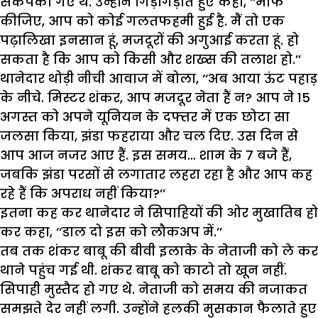
सकपका गए थे. उन्होंने गिड़गिड़ाते हुए कहा, ‘‘माफ
कीजिए, आप को कोई गलतफहमी हुई है. मैं तो एक
पढ़ालिखा इनसान हूं, मजदूरों की अगुआई करता हूं. हो
सकता है कि आप को किसी और शख्स की तलाश हो.’’
थानेदार थोड़ी नीची आवाज में बोला, ‘‘अब आया ऊंट पहाड़
के नीचे. मिस्टर शंकर, आप मजदूर नेता हैं न? आप ने 15
अगस्त को अपने यूनियन के दफ्तर में एक छोटा सा
जलसा किया, झंडा फहराया और चल दिए. उस दिन से
आप आज नजर आए हैं. इस समय… शाम के 7 बजे हैं,
जबकि झंडा परसों से लगातार लहरा रहा है और आप कह
रहे हैं कि अपराध नहीं किया?’’
इतना कह कर थानेदार ने सिपाहियों की ओर मुखातिब हो
कर कहा, ‘‘डाल दो इस को लौकअप में.’’
तब तक शंकर बाबू की बीवी इलाके के नेताजी को ले कर
थाने पहुंच गई थी. शंकर बाबू को काटो तो खून नहीं.
सिपाही मुस्तैद हो गए थे. नेताजी को समय की नजाकत
समझते देर नहीं लगी. उन्होंने हलकी मुसकान फैलाते हुए