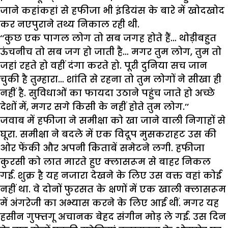
जाने कहांकहां से हफीजा भी इंडियंस के बारे में खोदखोद
कर नएपुराने तथ्य निकाल रही थी.
‘‘कुछ एक पागल लोग तो सब जगह होते हैं… थोड़ीबहुत
ऊंचनीच तो सब जग हो जाती है… मगर तुम लोग, तुम तो
जहां रहते हो वहीं दंगा करते हो. पूरी दुनिया सच जान
चुकी है तुम्हारा… शांति से रहना तो तुम लोगों ने सीखा ही
नहीं है. सुविधाओं का फायदा उठाने पहुंच जाते हो अच्छे
देशों में, मगर सगे किसी के नहीं होते तुम लोग.’’
जवाब में हफीजा ने समीक्षा को खा जाने वाली निगाहों से
घूरा. समीक्षा ने बदले में एक विदूप मुसकराहट उस की
ओर फेंकी और अपनी किताबें समेटने लगी. हफीजा
कुरसी को लात मारते हुए क्लासरूम से बाहर निकल
गई. शुक्र है यह नजारा देखने के लिए उस वक्त वहां कोई
नहीं था. वे दोनों फुरसत के क्षणों में एक खाली क्लासरूम
में अंगरेजी का
अभ्यास
करने के लिए आई थीं. मगर यह
हसीन गुफ्तगू अचानक बेहद संगीन मोड़ ले गई. उस दिन