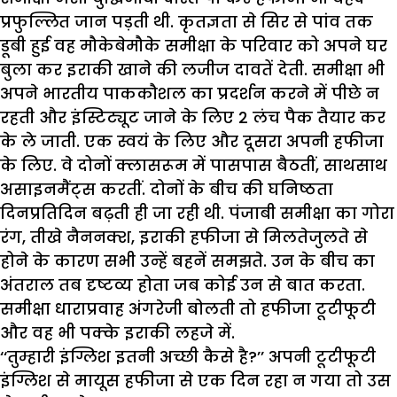
प्रफुल्लित जान पड़ती थी. कृतज्ञता से सिर से पांव तक
डूबी हुई वह मौकेबेमौके समीक्षा के परिवार को अपने घर
बुला कर इराकी खाने की लजीज दावतें देती. समीक्षा भी
अपने भारतीय पाककौशल का प्रदर्शन करने में पीछे न
रहती और इंस्टिट्यूट जाने के लिए 2 लंच पैक तैयार कर
के ले जाती. एक स्वयं के लिए और दूसरा अपनी हफीजा
के लिए. वे दोनों क्लासरूम में पासपास बैठतीं, साथसाथ
असाइनमैंट्स करतीं. दोनों के बीच की घनिष्ठता
दिनप्रतिदिन बढ़ती ही जा रही थी. पंजाबी समीक्षा का गोरा
रंग, तीखे नैननक्श, इराकी हफीजा से मिलतेजुलते से
होने के कारण सभी उन्हें बहनें समझते. उन के बीच का
अंतराल तब दृष्टव्य होता जब कोई उन से बात करता.
समीक्षा धाराप्रवाह अंगरेजी बोलती तो हफीजा टूटीफूटी
और वह भी पक्के इराकी लहजे में.
‘‘तुम्हारी इंग्लिश इतनी अच्छी कैसे है?’’ अपनी टूटीफूटी
इंग्लिश से मायूस हफीजा से एक दिन रहा न गया तो उस