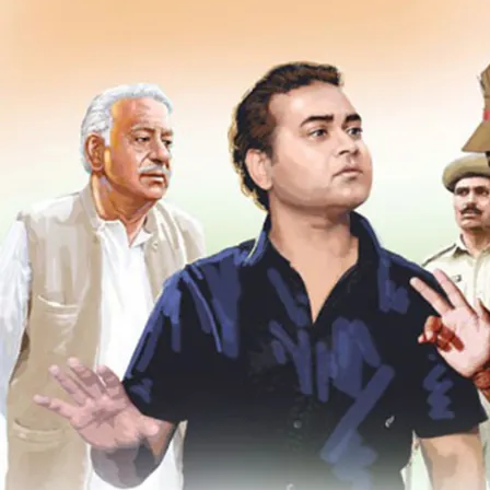
Special:
वतनपरस्ती
–
क्यों
समीक्षा
और
हफीजा
की
दोस्ती
दुश्मनी
में
बदल
गई?