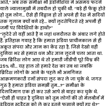
आते,’’ अब तक समीक्षा भी इंडोनेशिया में असमय फटने
वाले ज्वालामुखी में तबदील हो चुकी थी. ‘‘बड़े ही फेंकू होते
हो तुम लोग… ऐसे ही विद्वान हो तो अपने ही देश में सदियों
तक गुलाम क्यों बने रहे… क्यों लुटतेपिटते रहे अपनी ही
जमीं पर विदेशियों के हाथों?’’
‘‘लुटेरे तो वहीं आते हैं न जहां धनदौलत के अंबार लगे होते
हैं. इतिहास गवाह है कि हमारा इंडिया प्राचीनकाल से ही
अकूत संपदा और ज्ञान का केंद्र रहा है. जिसे देखो वही
दुनिया भर से हमारा धन और ज्ञान लूटने चला आता था.
जब ब्रिटिश लोग आए थे तो हमारी जीडीपी पूरे विश्व की
25% थी… यह हाल तो हमारे देश का तब था जबकि
ब्रिटिश लोगों के आने के पहले भी अनगिनत
आक्रमणकारी टनों संपदा लूट कर ले जा चुके थे. जगत
गुरु है हमारा इंडिया समझीं तुम…?’’ समीक्षा के
दिलदिमाग एक हो कर उसे आपे से बाहर कर चुके थे.
‘‘ऐसी ही चाहत है दुनिया को तुम लोगों की तो मेलबौर्न में
इंडियन स्टूडैंट्स को ले कर इतने फसाने क्यों हुए थे?’’