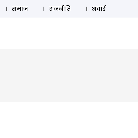
⚲
स्टोरी
लॉग इन
SUBSCRIBE
समाज
राजनीति
अवार्ड