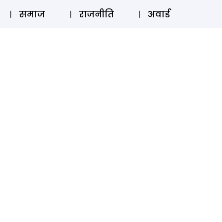
⚲
स्टोरी
लॉग इन
SUBSCRIBE
समाज
राजनीति
अवार्ड