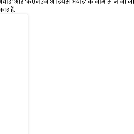
ोक अवार्ड‘ और ‘केएनएन ऑडियंस अवार्ड’ के नाम से जाना जात
ार हैं.