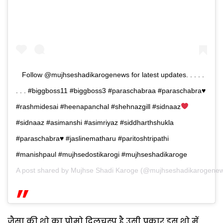
Follow @mujhseshadikarogenews for latest updates. . . . .
. . . #biggboss11 #biggboss3 #paraschabraa #paraschabra
♥
#rashmidesai #heenapanchal #shehnazgill #sidnaaz
#sidnaaz #asimanshi #asimriyaz #siddharthshukla
#paraschabra
♥
#jaslinematharu #paritoshtripathi
#manishpaul #mujhsedostikarogi #mujhseshadikaroge
A post shared by
Mujhse Shadi Karoge
(@mujhseshadikarogene
जैसा की शो का प्रोमो दिलचस्प है उसी प्रकार इस शो में