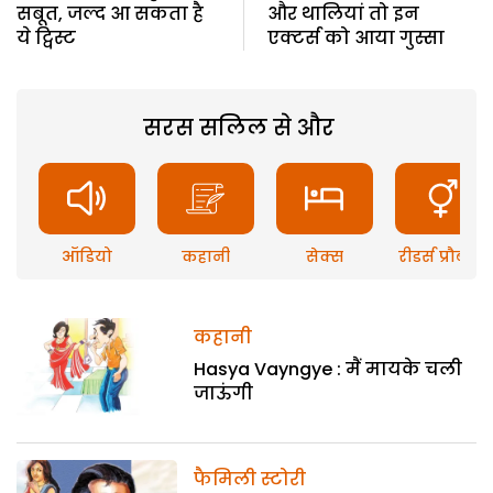
सबूत, जल्द आ सकता है
और थालियां तो इन
ये ट्विस्ट
एक्टर्स को आया गुस्सा
सरस सलिल से और
ऑडियो
कहानी
सेक्स
रीडर्स प्रौब्लम
कहानी
Hasya Vayngye : मैं मायके चली
जाऊंगी
फैमिली स्टोरी