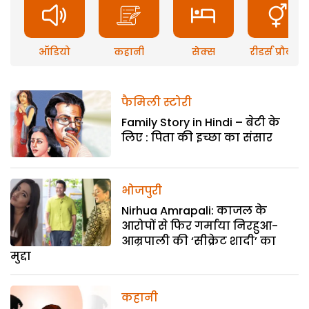
ऑडियो
कहानी
सेक्स
रीडर्स प्रौब्लम
फैमिली स्टोरी
Family Story in Hindi – बेटी के
लिए : पिता की इच्छा का संसार
भोजपुरी
Nirhua Amrapali: काजल के
आरोपों से फिर गर्माया निरहुआ-
आम्रपाली की ‘सीक्रेट शादी’ का
मुद्दा
कहानी