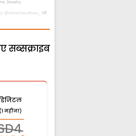
 me Jewelry
d by @nehachaudhary_
ए सब्सक्राइब
डिजिटल
(1 महीना)
SD4