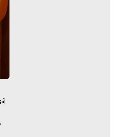
हने
ल