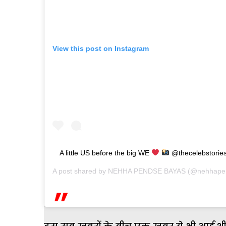
View this post on Instagram
A little US before the big WE
@thecelebstorie
A post shared by
NEHHA PENDSE BAYAS
(@nehhape