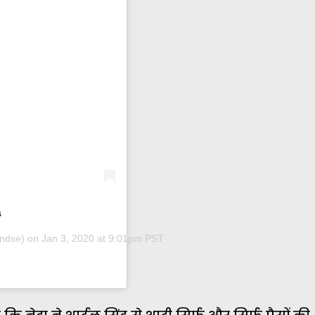
s
ndse) on
Jan 3, 2020 at 9:01pm PST