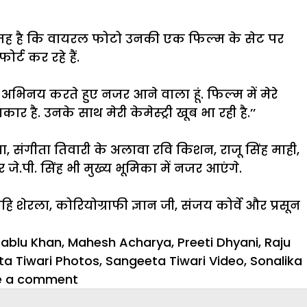
ही वजह है कि वायरल फोटो उनकी एक फिल्म के सेट पर
्ट कर रहे हैं.
ं अभिनय करते हुए नजर आने वाला हूं. फिल्म में मेरे
 है. उनके साथ मेरी केमेस्ट्री खूब भा रही है.’’
या, संगीता तिवारी के अलावा रवि किशन, राजू सिंह माही,
र जे.पी. सिंह भी मुख्य भूमिका में नजर आएंगे.
ेरला, कोरियोग्राफी ज्ञान जी, संजय कोर्वे और प्रसून
ablu Khan
,
Mahesh Acharya
,
Preeti Dhyani
,
Raju
a Tiwari Photos
,
Sangeeta Tiwari Video
,
Sonalika
on
e a comment
इस