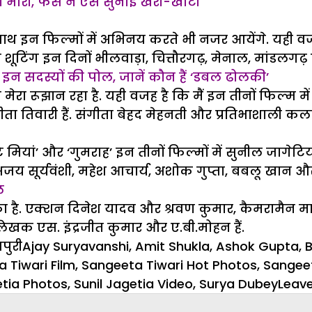
़ा भारी, फैंस ने ऐसे सुनाई खरी-खोटी
 के साथ इन फिल्मों में अभिनय करते भी नजर आयेंगे. य
शूटिंग इन दिनों भीलवाड़ा, चित्तौरगढ़, मेनाल, मांडलगढ़ फोर
खोली इन सदस्यों की पोल, जानें कौन हैं ‘डबल ढोलकी’
ेरा रूझान रहा है. यही वजह है कि मैं इन तीनों फिल्म मे
ा तिवारी हैं. संगीता बेहद मेहनती और प्रतिभाशाली कलाकार
 मियां’ और ‘गुमराह’ इन तीनों फिल्मों में सुनील जागेटि
बे, अजय सूर्यवंशी, महेश आचार्य, अशोक गुप्ता, बबलू खान औ
ल
ै. एक्शन दिनेश यादव और श्रवण कुमार, कैमरामैन माहि श
लेखक एस. इंद्रजीत कुमार और ए.बी.मोहन हैं.
egories
Tags
पुरी
Ajay Suryavanshi
,
Amit Shukla
,
Ashok Gupta
,
B
 Tiwari Film
,
Sangeeta Tiwari Hot Photos
,
Sangeet
etia Photos
,
Sunil Jagetia Video
,
Surya Dubey
Leav