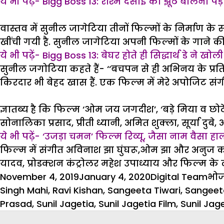
ये भी पढ़ें- Bigg Boss 13: रश्मि देसाई को झूठ बोलना पड
वास्तव में सुनील जागेटिया तीनों फिल्मों के निर्माण
खींची गयी है. सुनील जागेटिया अपनी फिल्मों के गाने की 
ये भी पढ़ें- Bigg Boss 13: बेघर होते ही सिद्धार्थ डे ने 
सुनील जगोटिया कहते हैं- ‘‘बचपन से ही अभिनय के प्रति म
किरदार भी बेहद खास हैं. एक फिल्म में मेरे अपोजिट संगीत
ज्ञातब्य है कि फिल्म ‘ओम जय जगदीश’, ‘बड़े मिया व छोटे
सोनालिका प्रसाद, प्रीती ध्यानी, अमित शुक्ला, सूर्या दु
ये भी पढ़ें- ‘उजड़ा चमन’ फिल्म रिव्यू, जैसा नाम वैसा हा
फिल्म में संगीत अविनाश झा घुंघरू,ओम झा और अनुज का ह
यादव, प्रोडक्शन कंट्रोलर महेश उपाध्याय और फिल्म के 
Posted
Author
Cat
November 4, 2019
January 4, 2020
Digital Team
भोज
on
Singh Mahi
,
Ravi Kishan
,
Sangeeta Tiwari
,
Sangeeta
Prasad
,
Sunil Jagetia
,
Sunil Jagetia Film
,
Sunil Jag