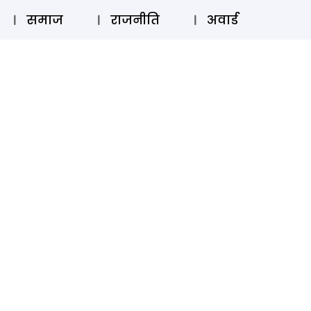
⚲
स्टोरी
लॉग इन
SUBSCRIBE
समाज
राजनीति
अवार्ड