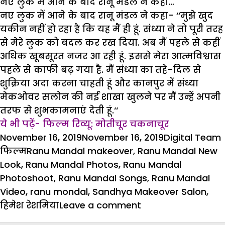
नए लुक में आने के बाद रानू मंडल ने कहा…
नए लुक में आने के बाद रानू मंडल ने कहा- ‘‘मुझे खुद
यकीन नहीं हो रहा है कि यह मैं ही हूं. संध्या ने तो पूरी तरह
से मेरे लुक को बदल कर रख दिया. अब मैं पहले से कहीं
अधिक खूबसूरत नजर आ रही हूं. इससे मेरा आत्मविश्वास
पहले से काफी बढ़ गया है. मैं संध्या का तहे-दिल से
शुक्रिया अदा करना चाहती हूं और कानपुर में संध्या
मेकओवर सलोन की नई शाखा खुलने पर मैं उन्हें अपनी
तरफ से शुभकामनाएं देती हूं.‘‘
ये भी पढ़ें- फिल्म रिव्यू: मोतीचूर चकनाचूर
Posted
Author
November 16, 2019
November 16, 2019
Digital Team
on
Tags
फिल्म
Ranu Mandal makeover
,
Ranu Mandal New
Look
,
Ranu Mandal Photos
,
Ranu Mandal
Photoshoot
,
Ranu Mandal Songs
,
Ranu Mandal
Video
,
ranu mondal
,
Sandhya Makeover Salon
,
on
हिमेश रेशमिया
Leave a comment
सोशल