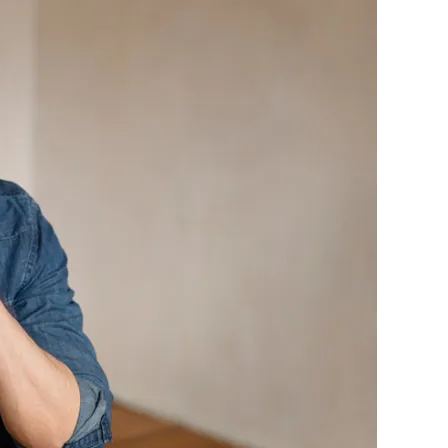
मेरी
वाइफ
ने
शादी
से
पहले
अबोर्शन
करवाया
था,
अब
पीरियड्स
होने
में
दिक्कत
हो
रही
है?