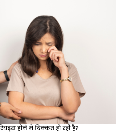
के
रूममेट
के
साथ
संबंध
थे,
धोखे
से
बाहर
आने
के
लिए
क्या
करूं?
यड्स होने में दिक्कत हो रही है?