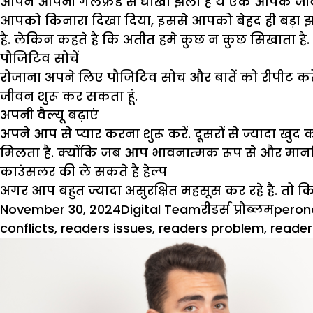
आपने आपनी गर्लफ्रैंड से धोखा झेला है ये एक आपके जी
आपको किनारा दिखा दिया, इससे आपको बेहद ही बड़ा झट
है. लेकिन कहते है कि अतीत हमे कुछ न कुछ सिखाता है.
पौजिटिव सोचें
रोजाना अपने लिए पौजिटिव सोच और बातें को रीपीट करें. 
जीवन शुरू कर सकता हूं.
अपनी वैल्यू बढ़ाएं
अपने आप से प्यार करना शुरू करें. दूसरों से ज्यादा खु
मिलता है. क्योंकि जब आप भावनात्मक रूप से और मानस
काउंसलर की ले सकते है हेल्प
अगर आप बहुत ज्यादा असुरक्षित महसूस कर रहे है. तो 
Posted
Author
Categories
Tags
November 30, 2024
Digital Team
रीडर्स प्रौब्लम
perona
on
conflicts
,
readers issues
,
readers problem
,
reader