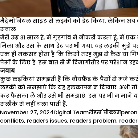
मैट्रेमोनियल साइट से लड़की को डेट किया, लेकिन अब वो मे
सवाल
मेरी उम्र 31 साल है. मैं गुड़गांव में नौकरी करता हूं. म
मिला और उस के साथ डेट पर भी गया. वह लड़की मुझे पसंद
एक ही मकसद होता है कि किसी तरह मुझ से कैश या गिफ्ट
पैसों के लिए है. इस बात से मैं दिमागीतौर पर परेशान रहन
जवाब
कुछ लड़कियां समझती हैं कि बौयफ्रैंड के पैसों से मजे
लड़की को समझाएं कि यह हलकापन न दिखाए. अभी तो ठ
कर फैसला लें और उसे भी समझाएं. इस पर भी न माने या
सलीके से नहीं चला पाती हैं.
Posted
Author
Categories
Tags
November 27, 2024
Digital Team
रीडर्स प्रौब्लम
perona
on
conflicts
,
readers issues
,
readers problem
,
reader