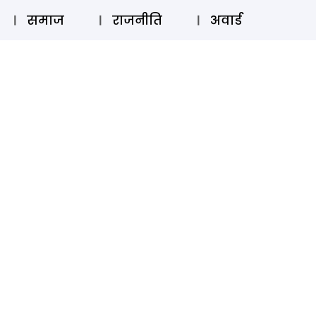
⚲
स्टोरी
लॉग इन
SUBSCRIBE
समाज
राजनीति
अवार्ड