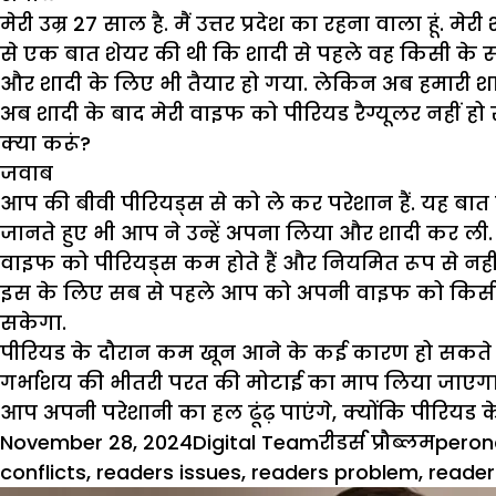
मेरी उम्र 27 साल है. मैं उत्तर प्रदेश का रहना वाला हूं
से एक बात शेयर की थी कि शादी से पहले वह किसी के साथ
और शादी के लिए भी तैयार हो गया. लेकिन अब हमारी शादी 
अब शादी के बाद मेरी वाइफ को पीरियड रैग्यूलर नहीं हो रह
क्या करूं?
जवाब
आप की बीवी पीरियड्स से को ले कर परेशान हैं. यह बा
जानते हुए भी आप ने उन्हें अपना लिया और शादी कर ली
वाइफ को पीरियड्स कम होते हैं और नियमित रूप से नहीं हो
इस के लिए सब से पहले आप को अपनी वाइफ को किसी मह
सकेगा.
पीरियड के दौरान कम खून आने के कई कारण हो सकते है
गर्भाशय की भीतरी परत की मोटाई का माप लिया जाएगा. हार
आप अपनी परेशानी का हल ढूंढ़ पाएंगे, क्योंकि पीरियड 
Posted
Author
Categories
Tags
November 28, 2024
Digital Team
रीडर्स प्रौब्लम
perona
on
conflicts
,
readers issues
,
readers problem
,
reader