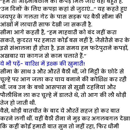
‘‘हमें तो ओढ़नेबिछाने को कपड़े मिल जाएं वही बहुत है.
‘उन दिनों’ के लिए कपड़ा कहां से जुटाएं…’’ यह कहते हुए
जयपुर के गलता गेट के पास सड़क पर बैठी सीमा की
आंखों में लाचारी साफ देखी जा सकती है.
सीमा आगे कहती हैं, ‘‘हम माहवारी को बंद नहीं करा
सकते, कुदरत पर हमारा कोई बस नहीं है. जैसेतैसे कर के
इसे संभालना ही होता है. इस समय हम फटेपुराने कपड़ों,
अखबार या कागज से काम चलाते हैं.’’
ये भी पढ़ें- बारिश में इश्क की खुमारी!
सीमा के साथ 3 और औरतें बैठी थीं, जो मिट्टी के छोटे से
चूल्हे पर आग जला कर चाय बनाने की कोशिश कर रही
थीं. जब उन के बच्चे आसपास से सूखी टहनियां और
पौलीथिन ला कर चूल्हे में डालते थे, तो आग की लौ थोड़ी
तेज हो जाती थी.
वैसे, थोड़ी बातचीत के बाद ये औरतें सहज हो कर बात
करने लगी थीं. वहीं बैठी रीना ने मुड़ कर अगलबगल देखा
कि कहीं कोई हमारी बात सुन तो नहीं रहा, फिर धीमी