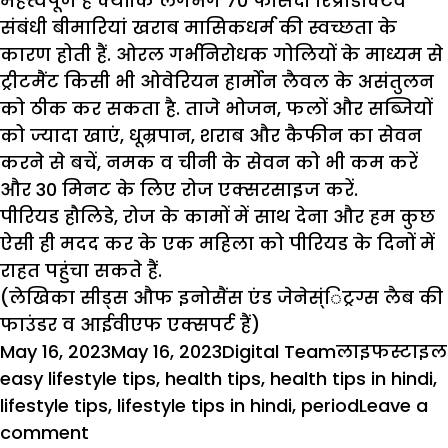
महत्त्वपूर्ण है क्योंकि लगभग 70 फीसदी रिप्रोडक्टिव
संबंधी बीमारियां खराब मासिकधर्म की स्वच्छता के
कारण होती हैं. ओरल गर्भनिरोधक गोलियों के माध्यम से
ट्रीटमैंट किसी भी ओवेरियन हार्मोन लैवल के असंतुलन
को ठीक कर सकता है. ताजे भोजन, फलों और सब्जियों
को ज्यादा खाएं, धूम्रपान, शराब और कैफीन का सेवन
करने से बचें, नमक व चीनी के सेवन को भी कम करें
और 30 मिनट के लिए रोज एक्सरसाइज करें.
पीरियड हौलिडे, रोज के कामों में साथ देना और हम कुछ
ऐसी ही मदद कर के एक महिला को पीरियड के दिनों में
राहत पहुंचा सकते हैं.
(लेखिका सीड्स औफ इनोसैंस एंड जेनेस्ंिट्रग्स लैब की
फाउंडर व आईवीएफ एक्सपर्ट हैं)
Posted
Author
Categories
May 16, 2023
May 16, 2023
Digital Team
लाइफस्टाइल
on
easy lifestyle tips
,
health tips
,
health tips in hindi
,
lifestyle tips
,
lifestyle tips in hindi
,
period
Leave a
on
comment