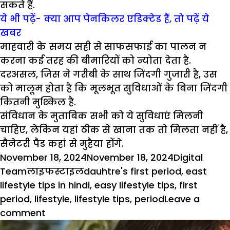
सकते हैं.
ये भी पढ़ें- क्या आप पेनकिलर एडिक्टेड हैं, तो पढ़ें ये
खबर
माहवारी के समय सही से साफसफाई का पालन न
करना कई तरह की बीमारियों को न्योता देता है.
दरअसल, जिस ने गरीबी के साथ जिंदगी गुजारी है, उस
को मालूम होता है कि मूलभूत सुविधाओं के बिना जिंदगी
कितनी मुश्किल है.
संविधान के मुताबिक सभी को ये सुविधाएं मिलनी
चाहिए, लेकिन यहां ठीक से खाना तक तो मिलता नहीं है,
सैनेटरी पैड कहां से मुहैया होंगे.
Posted
Author
November 18, 2024
November 18, 2024
Digital
on
Categories
Tags
Team
लाइफस्टाइल
dauhtre's first period
,
east
lifestyle tips in hindi
,
easy lifestyle tips
,
first
period
,
lifestyle
,
lifestyle tips
,
period
Leave a
on
comment
गरीबी