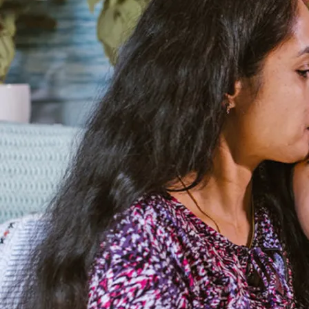
और
तंगहाली
पर
भारी
पीरियड्स