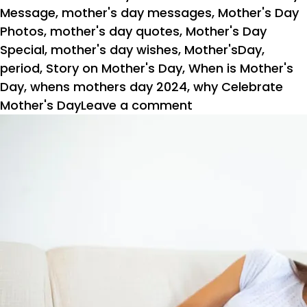
Message
,
mother's day messages
,
Mother's Day
Photos
,
mother's day quotes
,
Mother's Day
Special
,
mother's day wishes
,
Mother'sDay
,
period
,
Story on Mother's Day
,
When is Mother's
Day
,
whens mothers day 2024
,
why Celebrate
on
Mother's Day
Leave a comment
Mother’s
Day
2024-
बेटी
की
पहली
माहवारी:
मां
ने
दिखाई