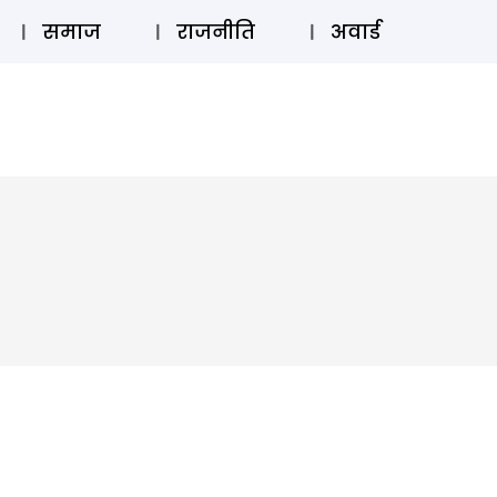
⚲
स्टोरी
लॉग इन
SUBSCRIBE
समाज
राजनीति
अवार्ड