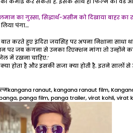
 की कमाई कर सकती है. इसके साथ ही फिल्म को वर्ड 
 सलमान का गुस्सा, सिद्धार्थ-असीम को दिखाया बाहर का र
े लिया पंगा…
 से बात करते हुए इंदिरा जयसिंह पर अपना निशाना साधा था
ान पर जब कंगना से उनका रिएक्शन मांगा तो उन्होंने कह
जेल में रखना चाहिए.’
या होता है और इसकी सजा क्या होती है. इतने सालों से उ
tegories
Tags
ल्म
kangana ranaut
,
kangana ranaut film
,
Kangana
panga
,
panga film
,
panga trailer
,
virat kohli
,
virat 