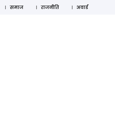
⚲
स्टोरी
लॉग इन
SUBSCRIBE
समाज
राजनीति
अवार्ड