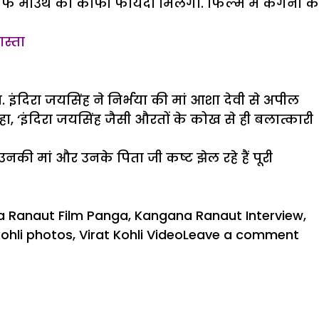
औफ माउथ का काफी फायदा मिलेगा. फिल्म में कंगना के
ास्ता
. इंदिरा जयसिंह ने निर्भया की मां आशा देवी से अपील
ा, ‘इंदिरा जयसिंह जैसी औरतों के कोख से ही बलात्कारी
नकी मां और उनके पिता जी कष्ट झेल रहे हैं पूरी
 Ranaut Film Panga
,
Kangana Ranaut Interview
,
on
kohli photos
,
Virat Kohli Video
Leave a comment
आख
क्यो
कं
रन