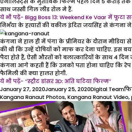
एनालिस्ट्स के मुताबिक फिल्म पहले दिन 5 करोड़ तक
साथ जस्सी गिल लीड रोल मे हैं.
ये भी पढ़ें- Bigg Boss 13: Weekend Ke Vaar में फूटा
निर्भया के हत्यारों की वकील इंदिरा जयसिंह से कंगना न
कंगना ने हाल ही में पंगा के प्रीमियर के दौरान मीडिया
की थी कि उन्हें दोषियों को माफ कर देना चाहिए. इस बय
पैदा होते हैं, ऐसी औरतों को बलात्कारियों के साथ 4 दिन 
कंगना आगे कहती हैं कि उनको पता होना चाहिए कि रेप क्
फैमिली की क्या हालत होगी.
ये भी पढ़ें- ‘‘स्ट्रीट डांसर 3D: अति घटिया फिल्म’’
Posted
Author
Ca
January 27, 2020
January 25, 2020
Digital Team
फि
on
Kangana Ranaut Photos
,
Kangana Ranaut Video
,