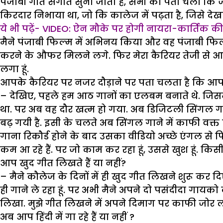
पंजाबी गीत संगीत सुना जाता है, सभी को पता चला कि 
किरदार निभाया था, जो कि कालेज में पढ़ता है, जिसे द
ये भी पढ़ें- VIDEO: ऐन मौके पर होगी नायरा-कार्तिक की 
मैने पंजाबी फिल्म में अभिनय किया और वह पंजाबी फिल्म 
करने के औफर मिलने लगे. फिर मेरा कैरियर तेजी से आग
लगा हूं.
आपके कैरियर पर नजर दौड़ाने पर पता चलता है कि आप लग
– देखिए, पहले हम आठ गानों का एलबम बनाते थे. जिसम
था. पर अब वह दौर खत्म हो गया. अब डिजिटली सिंगल गान
बढ़ गयी है. इसी के चलते अब सिंगल गाने में काफी वक्त ल
गाना रिकौर्ड होने के बाद उसका वीडियो अच्छे एंगल से 
कम आ रहे हैं. पर जो काम कर रहा हूं, उससे खुश हूं. किस
आप खुद गीत लिखते हैं या नहीं?
– मैने कौलेज के दिनों में ही खुद गीत लिखने शुरू कर द
ही गाने ले रहा हूं. पर अभी मैने अपने दो पसंदीदा गायक
लिखा. मुझे गीत लिखने में अपने दिमाग पर काफी जोर ल
अब आप हिंदी में गा रहे हैं या नहीं ?