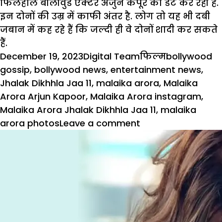
फिलहाल बौलीवुड एक्टर अर्जुन कपूर को डेट कर रही हैं.
इन दोनों की उम्र में काफी अंतर है. लोग तो यह भी दबी
जबान में कह रहे हैं कि जल्दी ही वे दोनों शादी कर सकते
हैं.
Posted
Author
Categories
Tags
December 19, 2023
Digital Team
फिल्म
bollywood
on
gossip
,
bollywood news
,
entertainment news
,
Jhalak Dikhhla Jaa 11
,
malaika arora
,
Malaika
Arora Arjun Kapoor
,
Malaika Arora instagram
,
Malaika Arora Jhalak Dikhhla Jaa 11
,
malaika
on
arora photos
Leave a comment
50
की
उम्र
में
मलाइका
ने
रेड