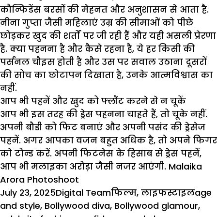
कौन्फिडेंस बरसों की मेहनत और अनुशासन से आता है.
नीना गुप्ता जैसी महिलाएं उम्र की सीमाओं को पीछे
छोड़कर खुद की शर्तों पर जी रही हैं और यही असली प्रेरणा
है. क्या पहनना है और कैसे रहना है, ये हर किसी की
पर्सनल चौइस होती है और उस पर सवाल उठाना दूसरों
की सोच का छोटापन दिखाता है, उनके
आत्मविश्वास
का
नहीं.
आप भी पहनें और खुद को फ्लौंट करने से न चूकें
आप भी इस तरह की ड्रेस पहनना चाहते हैं, तो चूके नहीं.
अपनी बौडी को फिट बनाएं और अपनी पसंद की ड्रेसेज
पहनें. अगर आपका वजन बहुत अधिक है, तो अपने फिगर
को टोन्ड करें. अपनी फिटनेस के हिसाब से ड्रेस पहनें,
आप भी
मलाइका अरोड़ा
जैसी नजर आएंगी.
Malaika
Arora Photoshoot
Posted
Author
Categories
Tags
July 23, 2025
Digital Team
फिल्म
,
लाइफस्टाइल
age
on
and style
,
Bollywood diva
,
Bollywood glamour
,