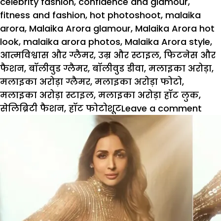
celebrity fashion
,
confidence and glamour
,
fitness and fashion
,
hot photoshoot
,
malaika
arora
,
Malaika Arora glamour
,
Malaika Arora hot
look
,
malaika arora photos
,
Malaika Arora style
,
आत्मविश्वास और ग्लैमर
,
उम्र और स्टाइल
,
फिटनेस और
फैशन
,
बॉलीवुड ग्लैमर
,
बॉलीवुड डीवा
,
मलाइका अरोड़ा
,
मलाइका अरोड़ा ग्लैमर
,
मलाइका अरोड़ा फोटो
,
मलाइका अरोड़ा स्टाइल
,
मलाइका अरोड़ा हॉट लुक
,
on
सेलिब्रिटी फैशन
,
हॉट फोटोशूट
Leave a comment
Mala
Aro
Pho
उम्र
नहीं,
आत्म
है
असल