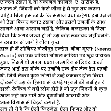
एक्टिव रखती हैं, वो यकीनन काबिल-ए-तारीफ है.
असल में, जिंदगी को कैसे जीना है ये खुद तय करना
चाहिए बिना इस डर के कि समाज क्या कहेगा. इस उम्र में
भी ऐसा फिगर बनाए रखना और इतनी एनर्जी के साथ
सामने आना आसान नहीं है, लेकिन मलाइका ने दिखा
दिया कि अगर जज्बा हो तो उम्र कोई रुकावट नहीं बनती.
मलाइका से आगे हैं नीना गुप्ता
हाल ही में सीनियर बौलीवुड एक्ट्रेस ‘नीना गुप्ता’ (Neena
Gupta) का एक वीडियो सोशल मीडिया पर खूब वायरल
हुआ, जिसमें वो अपना 66वां जन्मदिन सेलिब्रेट करती
नजर आईं. इस मौके पर उन्होंने एक डीप नेक ड्रेस पहनी
थी, जिसे लेकर कुछ लोगों ने उन्हें जमकर ट्रोल किया.
ट्रोलर्स ने उम्र के हिसाब से कपड़े पहनने की नसीहत दे
डाली, लेकिन ये वही लोग होते हैं जो खुद जिंदगी में कुछ
खास नहीं कर पाते और दूसरों की आजादी और
आत्मविश्वास से चिढ़ने लगते हैं.
सच तो ये है कि ऐसी फिटनेस, ऐसा फिगर और वो