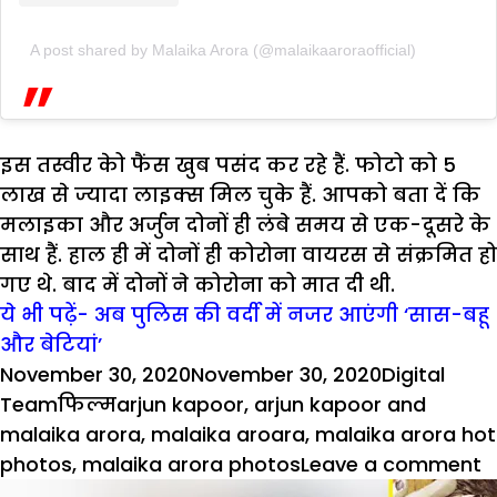
A post shared by Malaika Arora (@malaikaaroraofficial)
इस तस्वीर केो फैंस खुब पसंद कर रहे हैं. फोटो को 5
लाख से ज्यादा लाइक्स मिल चुके हैं. आपको बता दें कि
मलाइका और अर्जुन दोनों ही लंबे समय से एक-दूसरे के
साथ हैं. हाल ही में दोनों ही कोरोना वायरस से संक्रमित हो
गए थे. बाद में दोनों ने कोरोना को मात दी थी.
ये भी पढ़ें- अब पुलिस की वर्दी में नजर आएंगी ‘सास-बहू
और बेटियां’
Posted
Author
November 30, 2020
November 30, 2020
Digital
on
Categories
Tags
Team
फिल्म
arjun kapoor
,
arjun kapoor and
malaika arora
,
malaika aroara
,
malaika arora hot
o
photos
,
malaika arora photos
Leave a comment
म