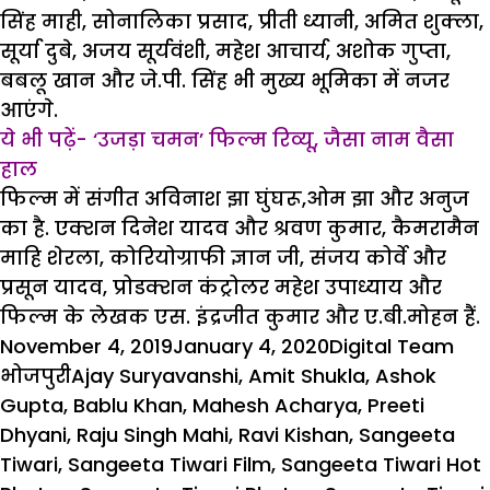
सिंह माही, सोनालिका प्रसाद, प्रीती ध्यानी, अमित शुक्ला,
सूर्या दुबे, अजय सूर्यवंशी, महेश आचार्य, अशोक गुप्ता,
बबलू खान और जे.पी. सिंह भी मुख्य भूमिका में नजर
आएंगे.
ये भी पढ़ें- ‘उजड़ा चमन’ फिल्म रिव्यू, जैसा नाम वैसा
हाल
फिल्म में संगीत अविनाश झा घुंघरू,ओम झा और अनुज
का है. एक्शन दिनेश यादव और श्रवण कुमार, कैमरामैन
माहि शेरला, कोरियोग्राफी ज्ञान जी, संजय कोर्वे और
प्रसून यादव, प्रोडक्शन कंट्रोलर महेश उपाध्याय और
फिल्म के लेखक एस. इंद्रजीत कुमार और ए.बी.मोहन हैं.
Posted
Author
Cat
November 4, 2019
January 4, 2020
Digital Team
on
Tags
भोजपुरी
Ajay Suryavanshi
,
Amit Shukla
,
Ashok
Gupta
,
Bablu Khan
,
Mahesh Acharya
,
Preeti
Dhyani
,
Raju Singh Mahi
,
Ravi Kishan
,
Sangeeta
Tiwari
,
Sangeeta Tiwari Film
,
Sangeeta Tiwari Hot