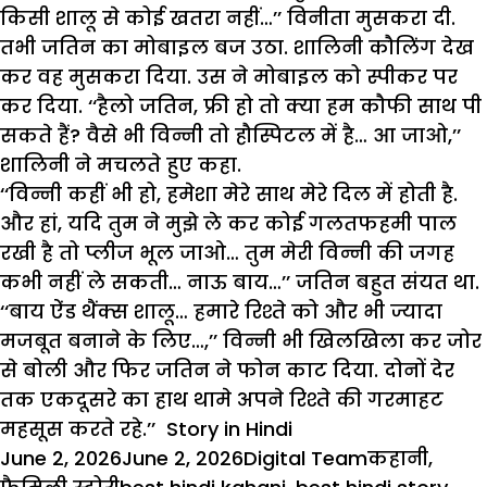
किसी शालू से कोई खतरा नहीं…’’ विनीता मुसकरा दी.
तभी जतिन का मोबाइल बज उठा. शालिनी कौलिंग देख
कर वह मुसकरा दिया. उस ने मोबाइल को स्पीकर पर
कर दिया. ‘‘हैलो जतिन, फ्री हो तो क्या हम कौफी साथ पी
सकते हैं? वैसे भी विन्नी तो हौस्पिटल में है… आ जाओ,’’
शालिनी ने मचलते हुए कहा.
‘‘विन्नी कहीं भी हो, हमेशा मेरे साथ मेरे दिल में होती है.
और हां, यदि तुम ने मुझे ले कर कोई गलतफहमी पाल
रखी है तो प्लीज भूल जाओ… तुम मेरी विन्नी की जगह
कभी नहीं ले सकती… नाऊ बाय…’’ जतिन बहुत संयत था.
‘‘बाय ऐंड थैंक्स शालू… हमारे रिश्ते को और भी ज्यादा
मजबूत बनाने के लिए…,’’ विन्नी भी खिलखिला कर जोर
से बोली और फिर जतिन ने फोन काट दिया. दोनों देर
तक एकदूसरे का हाथ थामे अपने रिश्ते की गरमाहट
महसूस करते रहे.’’ Story in Hindi
Posted
Author
Categories
June 2, 2026
June 2, 2026
Digital Team
कहानी
,
on
Tags