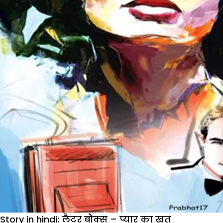
:
शालिनी
के
लौटने
पर
क्यों
परेशान थी
विनीता
Story in hindi: लैटर बौक्स – प्यार का खत