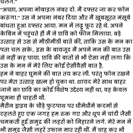
चलेंगे.’’
‘‘अच्छा, अपना मोबाइल नंबर दो. मैं दफ्तर जा कर फोन
करूंगा.’’ उस ने अपना नंबर दिया और मैं खूबसूरत मंसूबे
बांधता हुआ दफ्तर आया. मन में लड्डू फूट रहे थे. अपने
केबिन में पहुंचते ही मैं ने छवि को फोन मिलाया. बड़े
उत्साह से उस से मीठीमीठी बातें कीं, ताकि उस के मन का
पता चल सके.. इस के बावजूद मैं अपने मन की बात उस
से नहीं कह पाया. छवि की बातों से भी ऐसा नहीं लगा कि
उस के मन में मेरे लिए कोई ऐसीवैसी बात है.
हम ने बाहर घूमने की बात तय कर ली. परंतु फोन रखने
पर मेरा उत्साह खत्म हो चुका था. शायद मेरे साथ बाहर
जाने का छवि का कोई विशेष उद्देश्य नहीं था, वह केवल
घूमना ही चाहती थी.
मैरीन ड्राइव के चौड़े फुटपाथ पर धीमेधीमे कदमों से
टहलते हुए एक जगह हम रुक गए और धूप में चांदी जैसी
चमकती हुई समुद्र की लहरों को निहारने लगे. मेरे मन में
भी समुद्र जैसी लहरें उफान मार रही थीं. मैं चाह कर भी