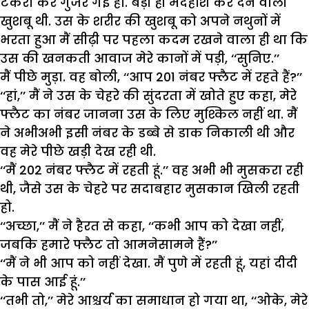
टकरा कर गुजर गई हो. बड़ी ही मदहोश कर देने वाली
खुशबू थी. उस के शरीर की खुशबू को अपने नथुनों में
भरता हुआ मैं सीढ़ी पर पहला कदम रखने वाला ही था कि
उस की खनकती आवाज मेरे कानों में पड़ी, ‘‘सुनिए.’’
मैं पीछे मुड़ा. वह बोली, ‘‘आप 201 नंबर फ्लैट में रहते हैं?’’
‘‘हां,’’ मैं ने उस के चेहरे की सुंदरता में खोते हुए कहा, मेरे
फ्लैट का नंबर जानना उस के लिए मुश्किल नहीं था. मैं
ने अभीअभी इसी नंबर के डब्बे से डाक निकाली थी और
वह मेरे पीछे खड़ी देख रही थी.
‘‘मैं 202 नंबर फ्लैट में रहती हूं.’’ वह अभी भी मुसकरा रही
थी, जैसे उस के चेहरे पर सदाबहार मुसकान खिली रहती
हो.
‘‘अच्छा,’’ मैं ने हैरत से कहा, ‘‘कभी आप को देखा नहीं,
जबकि हमारे फ्लैट तो आमनेसामने हैं?’’
‘‘मैं ने भी आप को नहीं देखा. मैं पुणे में रहती हूं, यहां दीदी
के पास आई हूं.’’
‘‘तभी तो,’’ मेरे आश्चर्य का समाधान हो गया था, ‘‘ओके, मेरे