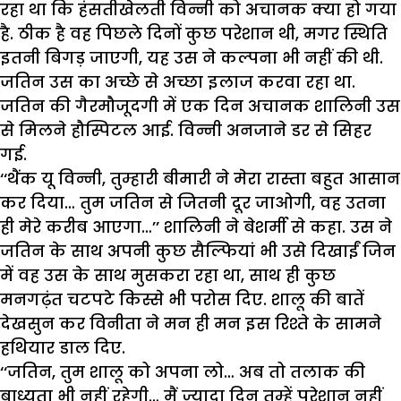
रहा था कि हंसतीखेलती विन्नी को अचानक क्या हो गया
है. ठीक है वह पिछले दिनों कुछ परेशान थी, मगर स्थिति
इतनी बिगड़ जाएगी, यह उस ने कल्पना भी नहीं की थी.
जतिन उस का अच्छे से अच्छा इलाज करवा रहा था.
जतिन की गैरमौजूदगी में एक दिन अचानक शालिनी उस
से मिलने हौस्पिटल आई. विन्नी अनजाने डर से सिहर
गई.
‘‘थैंक यू विन्नी, तुम्हारी बीमारी ने मेरा रास्ता बहुत आसान
कर दिया… तुम जतिन से जितनी दूर जाओगी, वह उतना
ही मेरे करीब आएगा…’’ शालिनी ने बेशर्मी से कहा. उस ने
जतिन के साथ अपनी कुछ सैल्फियां भी उसे दिखाईं जिन
में वह उस के साथ मुसकरा रहा था, साथ ही कुछ
मनगढ़ंत चटपटे किस्से भी परोस दिए. शालू की बातें
देखसुन कर विनीता ने मन ही मन इस रिश्ते के सामने
हथियार डाल दिए.
‘‘जतिन, तुम शालू को अपना लो… अब तो तलाक की
बाध्यता भी नहीं रहेगी… मैं ज्यादा दिन तुम्हें परेशान नहीं