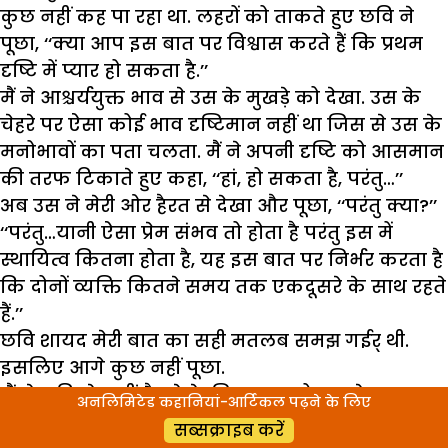
कुछ नहीं कह पा रहा था. लहरों को ताकते हुए छवि ने
पूछा, ‘‘क्या आप इस बात पर विश्वास करते हैं कि प्रथम
दृष्टि में प्यार हो सकता है.’’
मैं ने आश्चर्ययुक्त भाव से उस के मुखड़े को देखा. उस के
चेहरे पर ऐसा कोई भाव दृष्टिमान नहीं था जिस से उस के
मनोभावों का पता चलता. मैं ने अपनी दृष्टि को आसमान
की तरफ टिकाते हुए कहा, ‘‘हां, हो सकता है, परंतु…’’
अब उस ने मेरी ओर हैरत से देखा और पूछा, ‘‘परंतु क्या?’’
‘‘परंतु…यानी ऐसा प्रेम संभव तो होता है परंतु इस में
स्थायित्व कितना होता है, यह इस बात पर निर्भर करता है
कि दोनों व्यक्ति कितने समय तक एकदूसरे के साथ रहते
हैं.’’
छवि शायद मेरी बात का सही मतलब समझ गईर् थी.
इसलिए आगे कुछ नहीं पूछा.
मैं ने छवि से कहीं बैठने के लिए कहा तो उस ने मना कर
अनलिमिटेड कहानियां-आर्टिकल पढ़ने के लिए
दिया. फिर हम टहलते हुए तारापुर एक्वेरियम तक गए. मैं
सब्सक्राइब करें