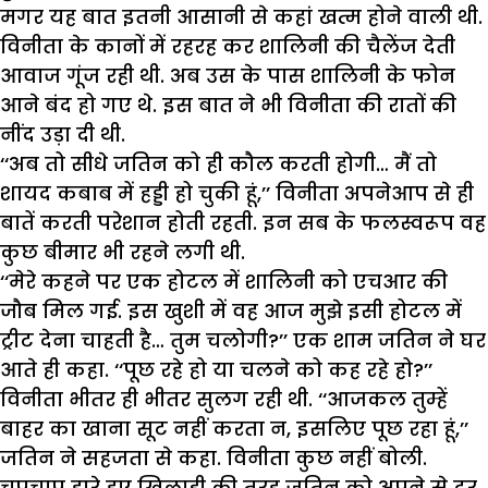
मगर यह बात इतनी आसानी से कहां खत्म होने वाली थी.
विनीता के कानों में रहरह कर शालिनी की चैलेंज देती
आवाज गूंज रही थी. अब उस के पास शालिनी के फोन
आने बंद हो गए थे. इस बात ने भी विनीता की रातों की
नींद उड़ा दी थी.
‘‘अब तो सीधे जतिन को ही कौल करती होगी… मैं तो
शायद कबाब में हड्डी हो चुकी हूं,’’ विनीता अपनेआप से ही
बातें करती परेशान होती रहती. इन सब के फलस्वरूप वह
कुछ बीमार भी रहने लगी थी.
‘‘मेरे कहने पर एक होटल में शालिनी को एचआर की
जौब मिल गई. इस खुशी में वह आज मुझे इसी होटल में
ट्रीट देना चाहती है… तुम चलोगी?’’ एक शाम जतिन ने घर
आते ही कहा. ‘‘पूछ रहे हो या चलने को कह रहे हो?’’
विनीता भीतर ही भीतर सुलग रही थी. ‘‘आजकल तुम्हें
बाहर का खाना सूट नहीं करता न, इसलिए पूछ रहा हूं,’’
जतिन ने सहजता से कहा. विनीता कुछ नहीं बोली.
चुपचाप हारे हुए खिलाड़ी की तरह जतिन को अपने से दूर