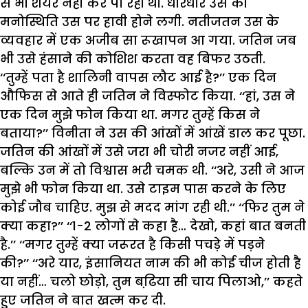
से भी शेयर नहीं कर पा रही थी. धीरेधीरे उस की
मनोस्थिति उस पर हावी होने लगी. नतीजतन उस के
व्यवहार में एक अजीब सा रूखापन आ गया. जतिन जब
भी उसे हंसाने की कोशिश करता वह बिफर उठती.
‘‘तुम्हें पता है शालिनी वापस लौट आई है?’’ एक दिन
औफिस से आते ही जतिन ने विस्फोट किया. ‘‘हां, उस ने
एक दिन मुझे फोन किया था. मगर तुम्हें किस ने
बताया?’’ विनीता ने उस की आंखों में आंखें डाल कर पूछा.
जतिन की आंखों में उसे जरा भी चोरी नजर नहीं आई,
बल्कि उन में तो विश्वास भरी चमक थी. ‘‘अरे, उसी ने आज
मुझे भी फोन किया था. उसे टाइम पास करने के लिए
कोई जौब चाहिए. मुझ से मदद मांग रही थी.’’ ‘‘फिर तुम ने
क्या कहा?’’ ‘‘1-2 लोगों से कहा है… देखो, कहां बात बनती
है.’’ ‘‘मगर तुम्हें क्या जरूरत है किसी पचड़े में पड़ने
की?’’ ‘‘अरे यार, इंसानियत नाम की भी कोई चीज होती है
या नहीं… चलो छोड़ो, तुम बढि़या सी चाय पिलाओ,’’ कहते
हुए जतिन ने बात खत्म कर दी.