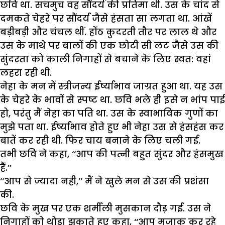
छवि था. सचमुच वह सौंदर्य की प्रतिमा थी. उस के चांद से
दमकते चेहरे पर सौंदर्य जैसे हंसता सा लगता था. आंखें
बड़ीबड़ी और चंचल थीं. होंठ कुदरती तौर पर लाल थे और
उस के माथे पर बालों की एक छोटी सी लट जैसे उस की
सुंदरता को काली निगाहों से बचाने के लिए स्वत: वहां
लहरा रही थी.
नेहा के मन में स्त्रीजन्य ईर्ष्याभाव जाग्रत हुआ था. यह उस
के चेहरे के भावों से स्पष्ट था. छवि भले ही इसे न भांप पाई
हो, परंतु मैं नेहा का पति था. उस के स्वाभाविक गुणों का
मुझे पता था. ईर्ष्याभाव होते हुए भी नेहा उस से हंसहंस कर
बातें कर रही थी. फिर चाय बनाने के लिए चली गई.
तभी छवि ने कहा, ‘‘आप की पत्नी बहुत सुंदर और हंसमुख
हैं.’’
‘‘आप से ज्यादा नही,’’ मैं ने खुले मन से उस की प्रशंसा
की.
छवि के मुख पर एक शर्मीली मुसकान दौड़ गई. उस ने
निगाहों को थोड़ा झुकाते हुए कहा, ‘‘आप मजाक कर रहे