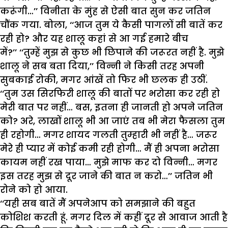
करूंगी…’’ विनीता के मुंह से ऐसी बात सुन कर जतिन
चौंक गया. बोला, ‘‘आज तुम ये कैसी पागलों सी बातें कर
रही हो? और यह शालू कहां से आ गई हमारे बीच
में?’’ ‘‘तुम्हें मुझ से कुछ भी छिपाने की जरूरत नहीं है. मुझे
शालू ने सब बता दिया,’’ विन्नी ने किसी तरह अपनी
सुबकाई रोकी, मगर आंखें तो फिर भी छलक ही उठीं.
‘‘तुम उस सिरफिरी शालू की बातों पर भरोसा कर रही हो
मेरी बात पर नहीं… बस, इतना ही जानती हो अपने जतिन
को? अरे, लाखों शालू भी आ जाएं तब भी मेरा फैसला तुम
ही रहोगी… मगर शायद गलती तुम्हारी भी नहीं है… जरूर
मेरे ही प्यार में कोई कमी रही होगी… मैं ही अपना भरोसा
कायम नहीं रख पाया… मुझे माफ कर दो विन्नी… मगर
इस तरह मुझ से दूर जाने की बात न करो…’’ जतिन भी
रोने को हो आया.
‘‘यही सब बातें मैं अपनेआप को समझाने की बहुत
कोशिश करती हूं. मगर दिल में कहीं दूर से आवाज आती है