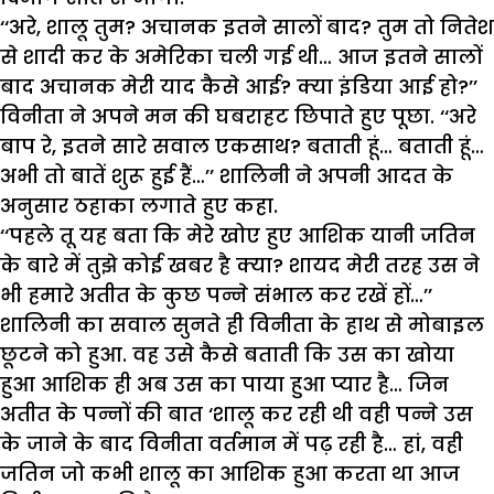
‘‘अरे, शालू तुम? अचानक इतने सालों बाद? तुम तो नितेश
से शादी कर के अमेरिका चली गई थी… आज इतने सालों
बाद अचानक मेरी याद कैसे आई? क्या इंडिया आई हो?’’
विनीता ने अपने मन की घबराहट छिपाते हुए पूछा. ‘‘अरे
बाप रे, इतने सारे सवाल एकसाथ? बताती हूं… बताती हूं…
अभी तो बातें शुरू हुई हैं…’’ शालिनी ने अपनी आदत के
अनुसार ठहाका लगाते हुए कहा.
‘‘पहले तू यह बता कि मेरे खोए हुए आशिक यानी जतिन
के बारे में तुझे कोई खबर है क्या? शायद मेरी तरह उस ने
भी हमारे अतीत के कुछ पन्ने संभाल कर रखें हों…’’
शालिनी का सवाल सुनते ही विनीता के हाथ से मोबाइल
छूटने को हुआ. वह उसे कैसे बताती कि उस का खोया
हुआ आशिक ही अब उस का पाया हुआ प्यार है… जिन
अतीत के पन्नों की बात ‘शालू कर रही थी वही पन्ने उस
के जाने के बाद विनीता वर्तमान में पढ़ रही है… हां, वही
जतिन जो कभी शालू का आशिक हुआ करता था आज