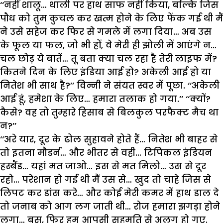
‘‘नहीं शालू… थाली पर हाथ साफ नहीं किया, बल्कि जिस
पौध को तुम कुचल कर खत्म होने के लिए फेंक गई थी मैं
ने उसे सहेज कर फिर से गमले में लगा दिया… अब उस
के फूल या फल, जो भी हों, वे मेरी ही झोली में आएंगे न…
चल छोड़ ये बातें… तू बता क्या चल रहा है तेरी लाइफ में?
कितने दिन के लिए इंडिया आई हो? अकेली आई हो या
नितेश भी साथ है?’’ विन्नी ने संयत स्वर में पूछा. ‘‘अकेली
आई हूं, हमेशा के लिए… हमारा तलाक हो गया.’’ ‘‘क्यों?
कैसे? वह तो तुम्हारे हिसाब से बिलकुल परफैक्ट मैच था
न?’’
‘‘अरे यार, दूर के ढोल सुहावने होते हैं… नितेश भी बाहर से
तो इतना मौडर्न… और भीतर से वही… टिपिकल इंडियन
हस्बैंड… यहां मत जाओ… इस से मत मिलो… उस से दूर
रहो… परेशान हो गई थी मैं उस से… खुद तो चाहे जिस से
लिपट कर डांस करे… और कोई मेरी कमर में हाथ डाल दे
तो जनाब को आग लग जाती थी… रोज हमारा झगड़ा होने
लगा… बस, फिर हम आपसी सहमति से अलग हो गए.