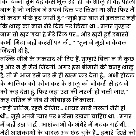
कि विन्नी तुम यह कैसे भूल रही हो कि शालू ही वह पहला
नाम है जो जतिन ने अपने दिल पर लिखा था और फिर मैं
दो कदम पीछे हट जाती हूं.’’ ‘‘मुझे इस बात से इनकार नहीं
कि शालू का नाम मेरे दिल पर लिखा था… मगर तुम्हारा
नाम तो खुद गया है मेरे दिल पर… और खुदी हुई इबारतें
कभी मिटा नहीं करतीं पगली…’’ ‘‘तुम ने मुझे न केवल
जिंदगी दी है,
बल्कि जीने के मकसद भी दिए हैं. तुम्हारे बिना न मैं कुछ
हूं और न ही मेरी जिंदगी. अगर इस बीमारी की वजह शालू
है, तो मैं आज इसे जड़ से ही खत्म कर देता हूं… अभी होटल
के मालिक को फोन कर के शालू को नौकरी से हटाने
को कह देता हूं, फिर जहां उस की मरजी हो चली जाए,’’
कह जतिन ने जेब से मोबाइल निकाला.
‘‘नहीं जतिन, रहने दीजिए… शायद सारी गलती मेरी ही
थी… मुझे अपने प्यार पर भरोसा रखना चाहिए था… मगर
मैं नहीं रख पाई… आशंकाओं के अंधेरे में भटक गई थी…
मेरी आशंकाओं के बादल अब छंट चुके हैं… हमारे रिश्ते को