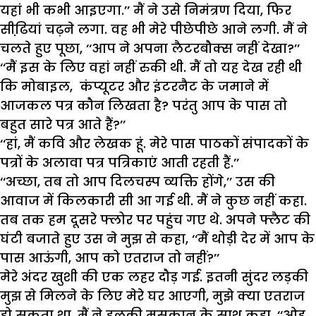
यहां भी कभी आइएगा.’’ मैं ने उसे निमंत्रण दिया, फिर
सीढि़यां चढ़ने लगा. वह भी मेरे पीछेपीछे आने लगी. मैं ने
चलते हुए पूछा, ‘‘आप ने अपना लैटरबौक्स नहीं देखा?’’
‘‘मैं इस के लिए वहां नहीं रुकी थी. मैं तो यह देख रही थी
कि मोबाइल, कंप्यूटर और इंटरनैट के जमाने में
आजकल पत्र कौन लिखता है? परंतु आप के पास तो
बहुत सारे पत्र आते हैं?’’
‘‘हां, मैं कवि और लेखक हूं. मेरे पास पाठकों संपादकों के
पत्रों के अलावा पत्र पत्रिकाएं आती रहती हैं.’’
‘‘अच्छा, तब तो आप दिलचस्प व्यक्ति होंगे,’’ उस की
आवाज में किलकारी सी आ गई थी. मैं ने कुछ नहीं कहा.
तब तक हम दूसरे फ्लोर पर पहुंच गए थे. अपने फ्लैट की
घंटी बजाते हुए उस ने मुझ से कहा, ‘‘मैं थोड़ी देर में आप के
पास आऊंगी, आप को एतराज तो नहीं?’’
मेरे अंदर खुशी की एक लहर दौड़ गई. इतनी सुंदर लड़की
मुझ से मिलने के लिए मेरे घर आएगी, मुझे क्या एतराज
हो सकता था. मैं ने हलकी मुसकान के साथ कहा, ‘‘ओह,