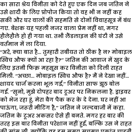
का सारा श्रेय विनीता को देते हुए एक दिन जब जतिन ने
उसे शादी के लिए प्रोपोज किया तो वह भी न नहीं कह
सकी और घर वालों की सहमति से दोनों विवाहसूत्र में बंध
गए. बेशक यह पहली नजर वाला प्रेम नहीं था, मगर
हौलेहौले हो ही गया था. तभी लैंडलाइन की घंटी ने उसे
वर्तमान में ला दिया.
‘‘अरे, क्या बात है… तुम्हारी तबीयत तो ठीक है न? मोबाइल
स्विच औफ क्यों आ रहा है?’’ जतिन की आवाज में खुद के
लिए इतनी फिक्र महसूस कर विनीता को दिली राहत
मिली. ‘‘अच्छा… मोबाइल स्विच औफ है? मैं ने देखा नहीं…
शायद चार्ज करना भूल गई,’’ विनीता साफ झूठ बोल
गई. ‘‘सुनो, मुझे दोपहर बाद टूअर पर निकलना है. ड्राइवर
को भेज रहा हूं, मेरा बैग पैक कर के दे देना. घर नहीं आ
पाऊंगा, जरूरी मीटिंग है,’’ जतिन ने जल्दबाजी में कहा.
जतिन के टूअर अकसर ऐसे ही बनते. मगर हर बार की
तरह इस बार विनीता परेशान नहीं हुई, बल्कि उस ने राहत
की सांस ली, क्योंकि वह इस समय सचमुच एकांत चाहती