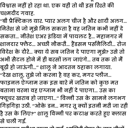
विश्वास नहीं हो रहा था. एक वही तो थी इस रिश्ते की
चश्मदीद गवाह.
‘‘बी प्रैक्टिकल यार. प्यार अलग चीज है और शादी अलग…
नितेश से जो मुझे मिल सकता है वह जतिन कभी नहीं दे
सकता… नीतेश एअर इंडिया में पायलट है… महानगर में
शानदार फ्लैट… अच्छी नौकरी… हैंडसम पर्सनैलिटी… रोज
विदेश के दौरे… क्या ये सब जतिन दे पाएगा मुझे? उसे तो
अभी सैटल होने में ही बरसों लग जाएंगे… तब तक तो मैं
बूढ़ी हो जाऊंगी…’’ शालू ने आदतन ठहाका लगाया.
‘‘देख शालू, तुझे जो करना है वह कर, मगर प्लीज…
फाइनल ऐग्जाम तक इस बारे में जतिन को कुछ मत
बताना वरना वह एग्जाम भी नहीं दे पाएगा… उस का
फ्यूचर खराब हो जाएगा…’’ विन्नी उस के सामने लगभग
गिड़गिड़ा उठी. ‘‘ओके डन… मगर तू क्यों इतनी मरी जा रही
है उस के लिए?’’ शालू विन्नी पर कटाक्ष करते हुए क्लास
से चली गई.