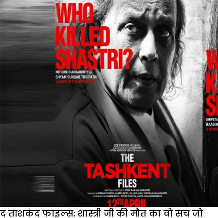
वर्षगांठ
में
खूब
किए
गए
आयोजन,
लेकिन
क्या
गांधी
के
सपनों
का
भारत
बन
पाया?
द ताशकंद फाइल्स: शास्त्री जी की मौत का वो सच जो