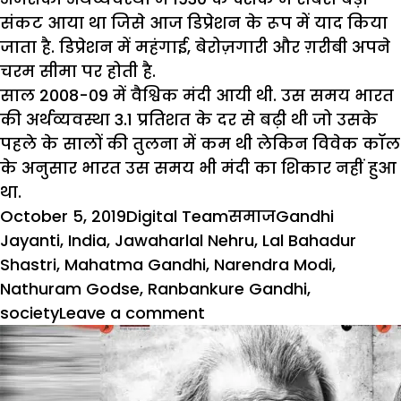
संकट आया था जिसे आज डिप्रेशन के रूप में याद किया
जाता है. डिप्रेशन में महंगाई, बेरोज़गारी और ग़रीबी अपने
चरम सीमा पर होती है.
साल 2008-09 में वैश्विक मंदी आयी थी. उस समय भारत
की अर्थव्यवस्था 3.1 प्रतिशत के दर से बढ़ी थी जो उसके
पहले के सालों की तुलना में कम थी लेकिन विवेक कॉल
के अनुसार भारत उस समय भी मंदी का शिकार नहीं हुआ
था.
Posted
Author
Categories
Tags
October 5, 2019
Digital Team
समाज
Gandhi
on
Jayanti
,
India
,
Jawaharlal Nehru
,
Lal Bahadur
Shastri
,
Mahatma Gandhi
,
Narendra Modi
,
Nathuram Godse
,
Ranbankure Gandhi
,
on
society
Leave a comment
बापू
की
150वीं