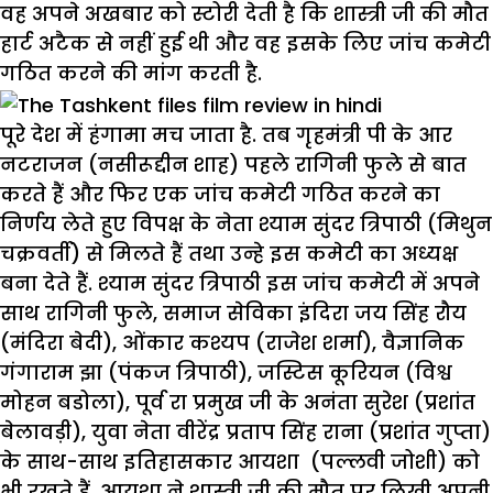
वह अपने अखबार को स्टोरी देती है कि शास्त्री जी की मौत
हार्ट अटैक से नहीं हुई थी और वह इसके लिए जांच कमेटी
गठित करने की मांग करती है.
पूरे देश में हंगामा मच जाता है. तब गृहमंत्री पी के आर
नटराजन (नसीरूद्दीन शाह) पहले रागिनी फुले से बात
करते हैं और फिर एक जांच कमेटी गठित करने का
निर्णय लेते हुए विपक्ष के नेता श्याम सुंदर त्रिपाठी (मिथुन
चक्रवर्ती) से मिलते हैं तथा उन्हे इस कमेटी का अध्यक्ष
बना देते हैं. श्याम सुंदर त्रिपाठी इस जांच कमेटी में अपने
साथ रागिनी फुले, समाज सेविका इंदिरा जय सिंह रौय
(मंदिरा बेदी), ओंकार कश्यप (राजेश शर्मा), वैज्ञानिक
गंगाराम झा (पंकज त्रिपाठी), जस्टिस कूरियन (विश्व
मोहन बडोला), पूर्व रा प्रमुख जी के अनंता सुरेश (प्रशांत
बेलावड़ी), युवा नेता वीरेंद्र प्रताप सिंह राना (प्रशांत गुप्ता)
के साथ-साथ इतिहासकार आयशा (पल्लवी जोशी) को
भी रखते हैं. आयशा ने शास्त्री जी की मौत पर लिखी अपनी