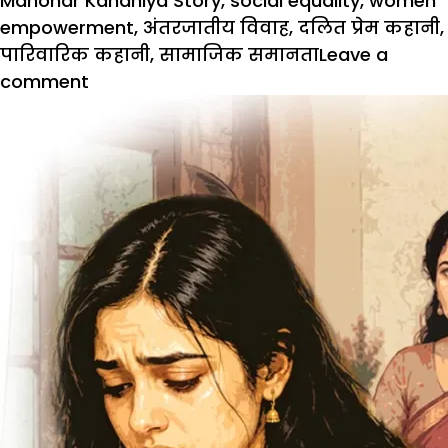
Manohar Kahaniya Story
,
social equality
,
women
empowerment
,
अंतरजातीय विवाह
,
दलित प्रेम कहानी
,
पारिवारिक कहानी
,
सामाजिक समानता
Leave a
on
comment
Hindi
Social
Story
: धनदौलत
नहीं काबिलीयत
जरूरी