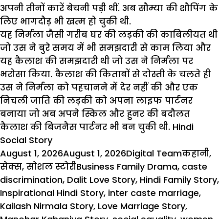
अपनी तीनों कारें बेचनी पड़ी थीं. अब सौम्या की शौपिंग के
लिए भागदौड़ भी खत्म हो चुकी थी.
यह निर्मला जैसी गरीब घर की लड़की की काबिलीयत थी
जो उस ने बुरे समय में भी समझदारी से काम लिया और
यह कैलाश की समझदारी थी जो उस ने निर्मला पर
भरोसा किया. कैलाश की किताबों से दोस्ती के चलते ही
उस ने निर्मला को पहचानने में देर नहीं की और एक
निचली जाति की लड़की को अपना लाइफ पार्टनर
बनाया जो अब अपने स्किल और हुनर की बदौलत
कैलाश की बिजनैस पार्टनर भी बन चुकी थी. Hindi
Social Story
Posted
Author
Categor
August 1, 2026
August 1, 2026
Digital Team
कहानी
,
on
Tags
सेक्स
,
सोशल स्टोरी
Business Family Drama
,
caste
discrimination
,
Dalit Love Story
,
Hindi Family Story
,
Inspirational Hindi Story
,
inter caste marriage
,
Kailash Nirmala Story
,
Love Marriage Story
,