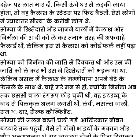
दहेज पर लात मार दी. किसी ऊंचे घर से लड़की लाया
होता, तो वह कैलाश के स्टेटस पर फिट बैठती. ऐसे लोगों
में ज्यादातर सौम्या के करीबी लोग थे.
सौम्या ने रिश्तेदारों और जानने वालों में कैलाश और
निर्मला की शादी को ले कर तमाम तरह की अफवाहें
फैलाई थीं, लेकिन इस से कैलाश को कोई फर्क नहीं पड़ा
था.
सौम्या को निर्मला की जाति से दिक्कत थी और उस की
जाति को ले कर भी उस ने रिश्तेदारों को भड़काया था,
लेकिन असल में कैलाश के मम्मीपापा अपने बेटे के
फैसले के साथ थे, चाहे मरे मन से ही, क्योंकि निर्मला अब
तक एससी वाला रंगरूप छोड़ चुकी थी. वह इंटरव्यू के
बाद से बिलकुल अलग लगती थी, लंबी, मसल्स वाली,
सम?ादार, सैल्फ कौन्फिडैंट.
सौम्या की जलन बढ़ती चली गई. आखिरकार नौबत
बंटवारे तक पहुंची. वैसे तो दोनों भाइयों के मकान और
शौप अलगअलग थे. यह व्यवस्था दोनों के पिता दिवाकर