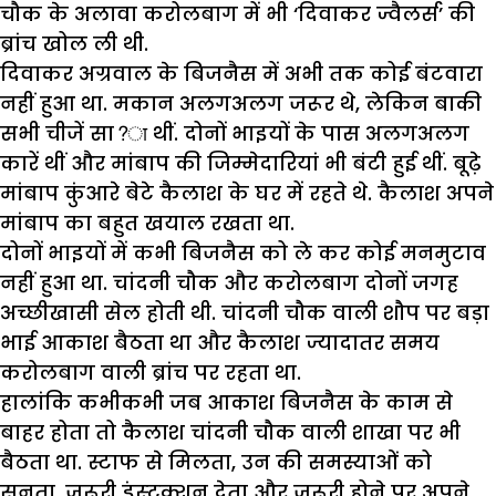
चौक के अलावा करोलबाग में भी ‘दिवाकर ज्वैलर्स’ की
ब्रांच खोल ली थी.
दिवाकर अग्रवाल के बिजनैस में अभी तक कोई बंटवारा
नहीं हुआ था. मकान अलगअलग जरूर थे, लेकिन बाकी
सभी चीजें सा?ा थीं. दोनों भाइयों के पास अलगअलग
कारें थीं और मांबाप की जिम्मेदारियां भी बंटी हुई थीं. बूढ़े
मांबाप कुंआरे बेटे कैलाश के घर में रहते थे. कैलाश अपने
मांबाप का बहुत खयाल रखता था.
दोनों भाइयों में कभी बिजनैस को ले कर कोई मनमुटाव
नहीं हुआ था. चांदनी चौक और करोलबाग दोनों जगह
अच्छीखासी सेल होती थी. चांदनी चौक वाली शौप पर बड़ा
भाई आकाश बैठता था और कैलाश ज्यादातर समय
करोलबाग वाली ब्रांच पर रहता था.
हालांकि कभीकभी जब आकाश बिजनैस के काम से
बाहर होता तो कैलाश चांदनी चौक वाली शाखा पर भी
बैठता था. स्टाफ से मिलता, उन की समस्याओं को
सुनता, जरूरी इंस्ट्रक्शन देता और जरूरी होने पर अपने