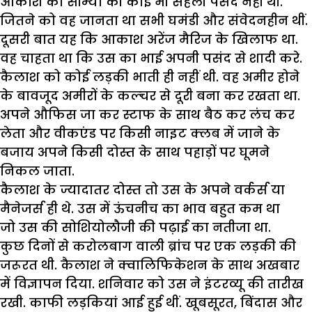
आकाश को सौम्या की कोई भी सहेली पसंद नहीं थी.
जितने को वह जानता था सभी घमंडी और संवेदनहीन थीं.
दूसरी बात यह कि आकाश अरेंज मैरिज के खिलाफ था.
वह चाहता था कि उस का भाई अपनी पसंद से शादी करे.
कैलाश को कोई लड़की भाती ही नहीं थी. वह अमीर होने
के बावजूद अमीरों के कल्चर से दूरी बना कर रखता था.
अपने औफिस जा कर स्टाफ के साथ बैठ कर लंच कर
लेता और वीकएंड पर किसी नाइट क्लब में जाने के
बजाय अपने किसी दोस्त के साथ पहाड़ों पर घूमने
निकल जाता.
कैलाश के ज्यादातर दोस्त तो उस के अपने वर्कर्स या
मैनेजर्स ही थे. उस में ऊंचनीच का भाव बहुत कम था
जो उस की सोशियोलौजी की पढ़ाई का नतीजा था.
कुछ दिनों से करोलबाग वाली ब्रांच पर एक लड़की की
जरूरत थी. कैलाश ने क्वालिफिकेशन के साथ अखबार
में विज्ञापन दिया. शनिवार को उस ने इंटरव्यू की तारीख
रखी. काफी लड़कियां आई हुई थीं. खूबसूरत, बिंदास और