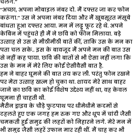
चलेंगे.’’
‘‘अच्छा, अपना मोबाइल नंबर दो. मैं दफ्तर जा कर फोन
करूंगा.’’ उस ने अपना नंबर दिया और मैं खूबसूरत मंसूबे
बांधता हुआ दफ्तर आया. मन में लड्डू फूट रहे थे. अपने
केबिन में पहुंचते ही मैं ने छवि को फोन मिलाया. बड़े
उत्साह से उस से मीठीमीठी बातें कीं, ताकि उस के मन का
पता चल सके.. इस के बावजूद मैं अपने मन की बात उस
से नहीं कह पाया. छवि की बातों से भी ऐसा नहीं लगा कि
उस के मन में मेरे लिए कोई ऐसीवैसी बात है.
हम ने बाहर घूमने की बात तय कर ली. परंतु फोन रखने
पर मेरा उत्साह खत्म हो चुका था. शायद मेरे साथ बाहर
जाने का छवि का कोई विशेष उद्देश्य नहीं था, वह केवल
घूमना ही चाहती थी.
मैरीन ड्राइव के चौड़े फुटपाथ पर धीमेधीमे कदमों से
टहलते हुए एक जगह हम रुक गए और धूप में चांदी जैसी
चमकती हुई समुद्र की लहरों को निहारने लगे. मेरे मन में
भी समुद्र जैसी लहरें उफान मार रही थीं. मैं चाह कर भी