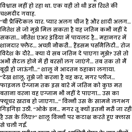
विश्वास नहीं हो रहा था. एक वही तो थी इस रिश्ते की
चश्मदीद गवाह.
‘‘बी प्रैक्टिकल यार. प्यार अलग चीज है और शादी अलग…
नितेश से जो मुझे मिल सकता है वह जतिन कभी नहीं दे
सकता… नीतेश एअर इंडिया में पायलट है… महानगर में
शानदार फ्लैट… अच्छी नौकरी… हैंडसम पर्सनैलिटी… रोज
विदेश के दौरे… क्या ये सब जतिन दे पाएगा मुझे? उसे तो
अभी सैटल होने में ही बरसों लग जाएंगे… तब तक तो मैं
बूढ़ी हो जाऊंगी…’’ शालू ने आदतन ठहाका लगाया.
‘‘देख शालू, तुझे जो करना है वह कर, मगर प्लीज…
फाइनल ऐग्जाम तक इस बारे में जतिन को कुछ मत
बताना वरना वह एग्जाम भी नहीं दे पाएगा… उस का
फ्यूचर खराब हो जाएगा…’’ विन्नी उस के सामने लगभग
गिड़गिड़ा उठी. ‘‘ओके डन… मगर तू क्यों इतनी मरी जा रही
है उस के लिए?’’ शालू विन्नी पर कटाक्ष करते हुए क्लास
से चली गई.