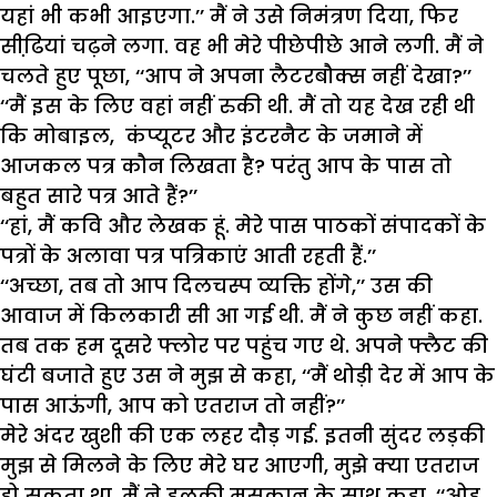
यहां भी कभी आइएगा.’’ मैं ने उसे निमंत्रण दिया, फिर
सीढि़यां चढ़ने लगा. वह भी मेरे पीछेपीछे आने लगी. मैं ने
चलते हुए पूछा, ‘‘आप ने अपना लैटरबौक्स नहीं देखा?’’
‘‘मैं इस के लिए वहां नहीं रुकी थी. मैं तो यह देख रही थी
कि मोबाइल, कंप्यूटर और इंटरनैट के जमाने में
आजकल पत्र कौन लिखता है? परंतु आप के पास तो
बहुत सारे पत्र आते हैं?’’
‘‘हां, मैं कवि और लेखक हूं. मेरे पास पाठकों संपादकों के
पत्रों के अलावा पत्र पत्रिकाएं आती रहती हैं.’’
‘‘अच्छा, तब तो आप दिलचस्प व्यक्ति होंगे,’’ उस की
आवाज में किलकारी सी आ गई थी. मैं ने कुछ नहीं कहा.
तब तक हम दूसरे फ्लोर पर पहुंच गए थे. अपने फ्लैट की
घंटी बजाते हुए उस ने मुझ से कहा, ‘‘मैं थोड़ी देर में आप के
पास आऊंगी, आप को एतराज तो नहीं?’’
मेरे अंदर खुशी की एक लहर दौड़ गई. इतनी सुंदर लड़की
मुझ से मिलने के लिए मेरे घर आएगी, मुझे क्या एतराज
हो सकता था. मैं ने हलकी मुसकान के साथ कहा, ‘‘ओह,