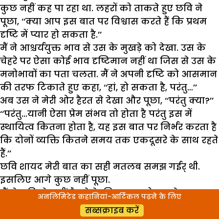
कुछ नहीं कह पा रहा था. लहरों को ताकते हुए छवि ने
पूछा, ‘‘क्या आप इस बात पर विश्वास करते हैं कि प्रथम
दृष्टि में प्यार हो सकता है.’’
मैं ने आश्चर्ययुक्त भाव से उस के मुखड़े को देखा. उस के
चेहरे पर ऐसा कोई भाव दृष्टिमान नहीं था जिस से उस के
मनोभावों का पता चलता. मैं ने अपनी दृष्टि को आसमान
की तरफ टिकाते हुए कहा, ‘‘हां, हो सकता है, परंतु…’’
अब उस ने मेरी ओर हैरत से देखा और पूछा, ‘‘परंतु क्या?’’
‘‘परंतु…यानी ऐसा प्रेम संभव तो होता है परंतु इस में
स्थायित्व कितना होता है, यह इस बात पर निर्भर करता है
कि दोनों व्यक्ति कितने समय तक एकदूसरे के साथ रहते
हैं.’’
छवि शायद मेरी बात का सही मतलब समझ गईर् थी.
इसलिए आगे कुछ नहीं पूछा.
मैं ने छवि से कहीं बैठने के लिए कहा तो उस ने मना कर
अनलिमिटेड कहानियां-आर्टिकल पढ़ने के लिए
दिया. फिर हम टहलते हुए तारापुर एक्वेरियम तक गए. मैं
सब्सक्राइब करें