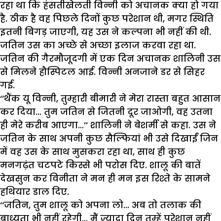
रहा था कि हंसतीखेलती विन्नी को अचानक क्या हो गया
है. ठीक है वह पिछले दिनों कुछ परेशान थी, मगर स्थिति
इतनी बिगड़ जाएगी, यह उस ने कल्पना भी नहीं की थी.
जतिन उस का अच्छे से अच्छा इलाज करवा रहा था.
जतिन की गैरमौजूदगी में एक दिन अचानक शालिनी उस
से मिलने हौस्पिटल आई. विन्नी अनजाने डर से सिहर
गई.
‘‘थैंक यू विन्नी, तुम्हारी बीमारी ने मेरा रास्ता बहुत आसान
कर दिया… तुम जतिन से जितनी दूर जाओगी, वह उतना
ही मेरे करीब आएगा…’’ शालिनी ने बेशर्मी से कहा. उस ने
जतिन के साथ अपनी कुछ सैल्फियां भी उसे दिखाईं जिन
में वह उस के साथ मुसकरा रहा था, साथ ही कुछ
मनगढ़ंत चटपटे किस्से भी परोस दिए. शालू की बातें
देखसुन कर विनीता ने मन ही मन इस रिश्ते के सामने
हथियार डाल दिए.
‘‘जतिन, तुम शालू को अपना लो… अब तो तलाक की
बाध्यता भी नहीं रहेगी… मैं ज्यादा दिन तुम्हें परेशान नहीं