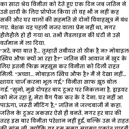
का सारा श्रेय विनीता को देते हुए एक दिन जब जतिन ने
उसे शादी के लिए प्रोपोज किया तो वह भी न नहीं कह
सकी और घर वालों की सहमति से दोनों विवाहसूत्र में बंध
गए. बेशक यह पहली नजर वाला प्रेम नहीं था, मगर
हौलेहौले हो ही गया था. तभी लैंडलाइन की घंटी ने उसे
वर्तमान में ला दिया.
‘‘अरे, क्या बात है… तुम्हारी तबीयत तो ठीक है न? मोबाइल
स्विच औफ क्यों आ रहा है?’’ जतिन की आवाज में खुद के
लिए इतनी फिक्र महसूस कर विनीता को दिली राहत
मिली. ‘‘अच्छा… मोबाइल स्विच औफ है? मैं ने देखा नहीं…
शायद चार्ज करना भूल गई,’’ विनीता साफ झूठ बोल
गई. ‘‘सुनो, मुझे दोपहर बाद टूअर पर निकलना है. ड्राइवर
को भेज रहा हूं, मेरा बैग पैक कर के दे देना. घर नहीं आ
पाऊंगा, जरूरी मीटिंग है,’’ जतिन ने जल्दबाजी में कहा.
जतिन के टूअर अकसर ऐसे ही बनते. मगर हर बार की
तरह इस बार विनीता परेशान नहीं हुई, बल्कि उस ने राहत
की सांस ली, क्योंकि वह इस समय सचमुच एकांत चाहती