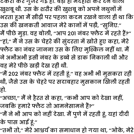
टकरा कर गुजर गई हो. बड़ी ही मदहोश कर देने वाली
खुशबू थी. उस के शरीर की खुशबू को अपने नथुनों में
भरता हुआ मैं सीढ़ी पर पहला कदम रखने वाला ही था कि
उस की खनकती आवाज मेरे कानों में पड़ी, ‘‘सुनिए.’’
मैं पीछे मुड़ा. वह बोली, ‘‘आप 201 नंबर फ्लैट में रहते हैं?’’
‘‘हां,’’ मैं ने उस के चेहरे की सुंदरता में खोते हुए कहा, मेरे
फ्लैट का नंबर जानना उस के लिए मुश्किल नहीं था. मैं
ने अभीअभी इसी नंबर के डब्बे से डाक निकाली थी और
वह मेरे पीछे खड़ी देख रही थी.
‘‘मैं 202 नंबर फ्लैट में रहती हूं.’’ वह अभी भी मुसकरा रही
थी, जैसे उस के चेहरे पर सदाबहार मुसकान खिली रहती
हो.
‘‘अच्छा,’’ मैं ने हैरत से कहा, ‘‘कभी आप को देखा नहीं,
जबकि हमारे फ्लैट तो आमनेसामने हैं?’’
‘‘मैं ने भी आप को नहीं देखा. मैं पुणे में रहती हूं, यहां दीदी
के पास आई हूं.’’
‘‘तभी तो,’’ मेरे आश्चर्य का समाधान हो गया था, ‘‘ओके, मेरे