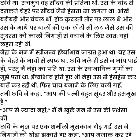
छवि था. सचमुच वह सौंदर्य की प्रतिमा थी. उस के चांद से
दमकते चेहरे पर सौंदर्य जैसे हंसता सा लगता था. आंखें
बड़ीबड़ी और चंचल थीं. होंठ कुदरती तौर पर लाल थे और
उस के माथे पर बालों की एक छोटी सी लट जैसे उस की
सुंदरता को काली निगाहों से बचाने के लिए स्वत: वहां
लहरा रही थी.
नेहा के मन में स्त्रीजन्य ईर्ष्याभाव जाग्रत हुआ था. यह उस
के चेहरे के भावों से स्पष्ट था. छवि भले ही इसे न भांप पाई
हो, परंतु मैं नेहा का पति था. उस के स्वाभाविक गुणों का
मुझे पता था. ईर्ष्याभाव होते हुए भी नेहा उस से हंसहंस कर
बातें कर रही थी. फिर चाय बनाने के लिए चली गई.
तभी छवि ने कहा, ‘‘आप की पत्नी बहुत सुंदर और हंसमुख
हैं.’’
‘‘आप से ज्यादा नही,’’ मैं ने खुले मन से उस की प्रशंसा
की.
छवि के मुख पर एक शर्मीली मुसकान दौड़ गई. उस ने
निगाहों को थोड़ा झुकाते हुए कहा, ‘‘आप मजाक कर रहे