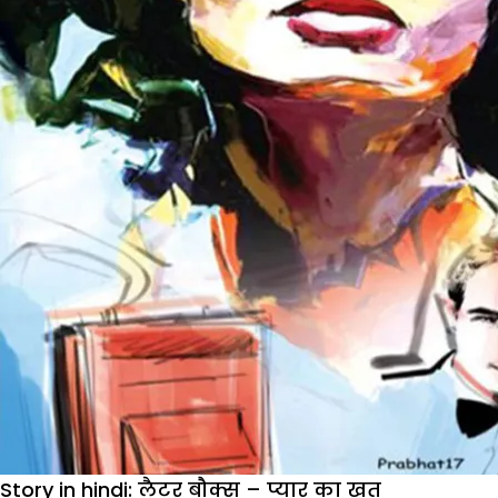
:
शालिनी
के
लौटने
पर
क्यों
परेशान थी
विनीता
Story in hindi: लैटर बौक्स – प्यार का खत