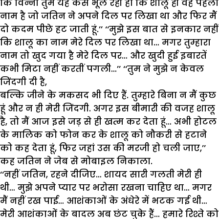
कि विन्नी तुम यह कैसे भूल रही हो कि शालू ही वह पहला
नाम है जो जतिन ने अपने दिल पर लिखा था और फिर मैं
दो कदम पीछे हट जाती हूं.’’ ‘‘मुझे इस बात से इनकार नहीं
कि शालू का नाम मेरे दिल पर लिखा था… मगर तुम्हारा
नाम तो खुद गया है मेरे दिल पर… और खुदी हुई इबारतें
कभी मिटा नहीं करतीं पगली…’’ ‘‘तुम ने मुझे न केवल
जिंदगी दी है,
बल्कि जीने के मकसद भी दिए हैं. तुम्हारे बिना न मैं कुछ
हूं और न ही मेरी जिंदगी. अगर इस बीमारी की वजह शालू
है, तो मैं आज इसे जड़ से ही खत्म कर देता हूं… अभी होटल
के मालिक को फोन कर के शालू को नौकरी से हटाने
को कह देता हूं, फिर जहां उस की मरजी हो चली जाए,’’
कह जतिन ने जेब से मोबाइल निकाला.
‘‘नहीं जतिन, रहने दीजिए… शायद सारी गलती मेरी ही
थी… मुझे अपने प्यार पर भरोसा रखना चाहिए था… मगर
मैं नहीं रख पाई… आशंकाओं के अंधेरे में भटक गई थी…
मेरी आशंकाओं के बादल अब छंट चुके हैं… हमारे रिश्ते को