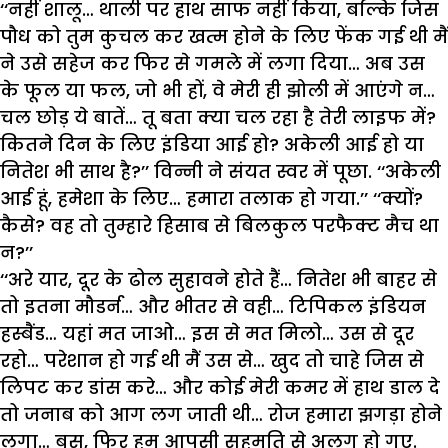
‘‘नहीं शालू… थाली पर हाथ साफ नहीं किया, बल्कि जिस
पौध को तुम कुचल कर खत्म होने के लिए फेंक गई थी मैं
ने उसे सहेज कर फिर से गमले में लगा दिया… अब उस
के फूल या फल, जो भी हों, वे मेरी ही झोली में आएंगे न…
चल छोड़ ये बातें… तू बता क्या चल रहा है तेरी लाइफ में?
कितने दिन के लिए इंडिया आई हो? अकेली आई हो या
नितेश भी साथ है?’’ विन्नी ने संयत स्वर में पूछा. ‘‘अकेली
आई हूं, हमेशा के लिए… हमारा तलाक हो गया.’’ ‘‘क्यों?
कैसे? वह तो तुम्हारे हिसाब से बिलकुल परफैक्ट मैच था
न?’’
‘‘अरे यार, दूर के ढोल सुहावने होते हैं… नितेश भी बाहर से
तो इतना मौडर्न… और भीतर से वही… टिपिकल इंडियन
हस्बैंड… यहां मत जाओ… इस से मत मिलो… उस से दूर
रहो… परेशान हो गई थी मैं उस से… खुद तो चाहे जिस से
लिपट कर डांस करे… और कोई मेरी कमर में हाथ डाल दे
तो जनाब को आग लग जाती थी… रोज हमारा झगड़ा होने
लगा… बस, फिर हम आपसी सहमति से अलग हो गए.