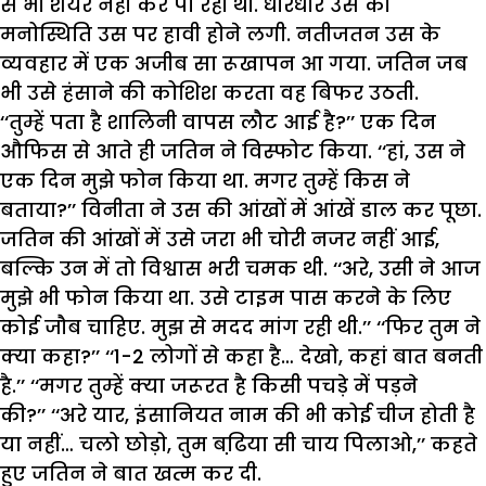
से भी शेयर नहीं कर पा रही थी. धीरेधीरे उस की
मनोस्थिति उस पर हावी होने लगी. नतीजतन उस के
व्यवहार में एक अजीब सा रूखापन आ गया. जतिन जब
भी उसे हंसाने की कोशिश करता वह बिफर उठती.
‘‘तुम्हें पता है शालिनी वापस लौट आई है?’’ एक दिन
औफिस से आते ही जतिन ने विस्फोट किया. ‘‘हां, उस ने
एक दिन मुझे फोन किया था. मगर तुम्हें किस ने
बताया?’’ विनीता ने उस की आंखों में आंखें डाल कर पूछा.
जतिन की आंखों में उसे जरा भी चोरी नजर नहीं आई,
बल्कि उन में तो विश्वास भरी चमक थी. ‘‘अरे, उसी ने आज
मुझे भी फोन किया था. उसे टाइम पास करने के लिए
कोई जौब चाहिए. मुझ से मदद मांग रही थी.’’ ‘‘फिर तुम ने
क्या कहा?’’ ‘‘1-2 लोगों से कहा है… देखो, कहां बात बनती
है.’’ ‘‘मगर तुम्हें क्या जरूरत है किसी पचड़े में पड़ने
की?’’ ‘‘अरे यार, इंसानियत नाम की भी कोई चीज होती है
या नहीं… चलो छोड़ो, तुम बढि़या सी चाय पिलाओ,’’ कहते
हुए जतिन ने बात खत्म कर दी.