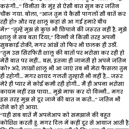
करूंगी…’’ विनीता के मुंह से ऐसी बात सुन कर जतिन
चौंक गया. बोला, ‘‘आज तुम ये कैसी पागलों सी बातें कर
रही हो? और यह शालू कहां से आ गई हमारे बीच
में?’’ ‘‘तुम्हें मुझ से कुछ भी छिपाने की जरूरत नहीं है. मुझे
शालू ने सब बता दिया,’’ विन्नी ने किसी तरह अपनी
सुबकाई रोकी, मगर आंखें तो फिर भी छलक ही उठीं.
‘‘तुम उस सिरफिरी शालू की बातों पर भरोसा कर रही हो
मेरी बात पर नहीं… बस, इतना ही जानती हो अपने जतिन
को? अरे, लाखों शालू भी आ जाएं तब भी मेरा फैसला तुम
ही रहोगी… मगर शायद गलती तुम्हारी भी नहीं है… जरूर
मेरे ही प्यार में कोई कमी रही होगी… मैं ही अपना भरोसा
कायम नहीं रख पाया… मुझे माफ कर दो विन्नी… मगर
इस तरह मुझ से दूर जाने की बात न करो…’’ जतिन भी
रोने को हो आया.
‘‘यही सब बातें मैं अपनेआप को समझाने की बहुत
कोशिश करती हूं. मगर दिल में कहीं दूर से आवाज आती है