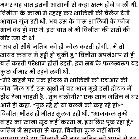
मगर यह बात इतनी आसानी से कहां खत्म होने वाली थी.
विनीता के कानों में रहरह कर शालिनी की चैलेंज देती
आवाज गूंज रही थी. अब उस के पास शालिनी के फोन
आने बंद हो गए थे. इस बात ने भी विनीता की रातों की
नींद उड़ा दी थी.
‘‘अब तो सीधे जतिन को ही कौल करती होगी… मैं तो
शायद कबाब में हड्डी हो चुकी हूं,’’ विनीता अपनेआप से ही
बातें करती परेशान होती रहती. इन सब के फलस्वरूप वह
कुछ बीमार भी रहने लगी थी.
‘‘मेरे कहने पर एक होटल में शालिनी को एचआर की
जौब मिल गई. इस खुशी में वह आज मुझे इसी होटल में
ट्रीट देना चाहती है… तुम चलोगी?’’ एक शाम जतिन ने घर
आते ही कहा. ‘‘पूछ रहे हो या चलने को कह रहे हो?’’
विनीता भीतर ही भीतर सुलग रही थी. ‘‘आजकल तुम्हें
बाहर का खाना सूट नहीं करता न, इसलिए पूछ रहा हूं,’’
जतिन ने सहजता से कहा. विनीता कुछ नहीं बोली.
चुपचाप हारे हुए खिलाड़ी की तरह जतिन को अपने से दूर