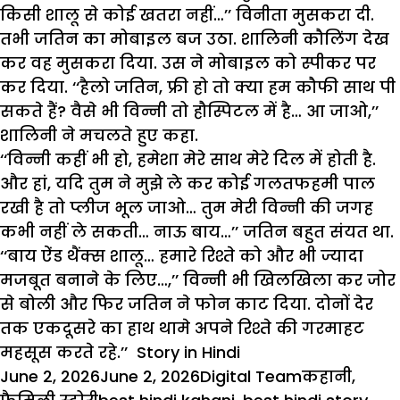
किसी शालू से कोई खतरा नहीं…’’ विनीता मुसकरा दी.
तभी जतिन का मोबाइल बज उठा. शालिनी कौलिंग देख
कर वह मुसकरा दिया. उस ने मोबाइल को स्पीकर पर
कर दिया. ‘‘हैलो जतिन, फ्री हो तो क्या हम कौफी साथ पी
सकते हैं? वैसे भी विन्नी तो हौस्पिटल में है… आ जाओ,’’
शालिनी ने मचलते हुए कहा.
‘‘विन्नी कहीं भी हो, हमेशा मेरे साथ मेरे दिल में होती है.
और हां, यदि तुम ने मुझे ले कर कोई गलतफहमी पाल
रखी है तो प्लीज भूल जाओ… तुम मेरी विन्नी की जगह
कभी नहीं ले सकती… नाऊ बाय…’’ जतिन बहुत संयत था.
‘‘बाय ऐंड थैंक्स शालू… हमारे रिश्ते को और भी ज्यादा
मजबूत बनाने के लिए…,’’ विन्नी भी खिलखिला कर जोर
से बोली और फिर जतिन ने फोन काट दिया. दोनों देर
तक एकदूसरे का हाथ थामे अपने रिश्ते की गरमाहट
महसूस करते रहे.’’ Story in Hindi
Posted
Author
Categories
June 2, 2026
June 2, 2026
Digital Team
कहानी
,
on
Tags