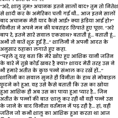
‘‘अरे, शालू तुम? अचानक इतने सालों बाद? तुम तो नितेश
से शादी कर के अमेरिका चली गई थी… आज इतने सालों
बाद अचानक मेरी याद कैसे आई? क्या इंडिया आई हो?’’
विनीता ने अपने मन की घबराहट छिपाते हुए पूछा. ‘‘अरे
बाप रे, इतने सारे सवाल एकसाथ? बताती हूं… बताती हूं…
अभी तो बातें शुरू हुई हैं…’’ शालिनी ने अपनी आदत के
अनुसार ठहाका लगाते हुए कहा.
‘‘पहले तू यह बता कि मेरे खोए हुए आशिक यानी जतिन
के बारे में तुझे कोई खबर है क्या? शायद मेरी तरह उस ने
भी हमारे अतीत के कुछ पन्ने संभाल कर रखें हों…’’
शालिनी का सवाल सुनते ही विनीता के हाथ से मोबाइल
छूटने को हुआ. वह उसे कैसे बताती कि उस का खोया
हुआ आशिक ही अब उस का पाया हुआ प्यार है… जिन
अतीत के पन्नों की बात ‘शालू कर रही थी वही पन्ने उस
के जाने के बाद विनीता वर्तमान में पढ़ रही है… हां, वही
जतिन जो कभी शालू का आशिक हुआ करता था आज