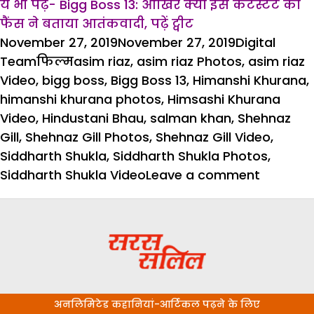
ये भी पढ़ें- Bigg Boss 13: आखिर क्यों इस कंटेस्टेंट को
फैंस ने बताया आतंकवादी, पढ़ें ट्वीट
Posted
Author
November 27, 2019
November 27, 2019
Digital
on
Categories
Tags
Team
फिल्म
asim riaz
,
asim riaz Photos
,
asim riaz
Video
,
bigg boss
,
Bigg Boss 13
,
Himanshi Khurana
,
himanshi khurana photos
,
Himsashi Khurana
Video
,
Hindustani Bhau
,
salman khan
,
Shehnaz
Gill
,
Shehnaz Gill Photos
,
Shehnaz Gill Video
,
Siddharth Shukla
,
Siddharth Shukla Photos
,
on
Siddharth Shukla Video
Leave a comment
Bigg
Boss
13:
सबके
सामने
सिद्धार्थ
अनलिमिटेड कहानियां-आर्टिकल पढ़ने के लिए
ने