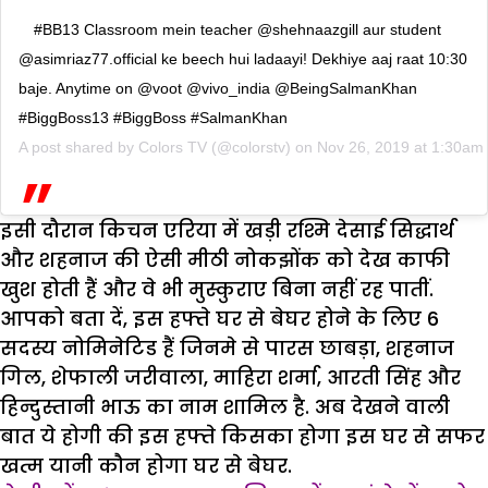
#BB13 Classroom mein teacher @shehnaazgill aur student
@asimriaz77.official ke beech hui ladaayi! Dekhiye aaj raat 10:30
baje. Anytime on @voot @vivo_india @BeingSalmanKhan
#BiggBoss13 #BiggBoss #SalmanKhan
A post shared by
Colors TV
(@colorstv) on
Nov 26, 2019 at 1:30am
इसी दौरान किचन एरिया में खड़ी रश्मि देसाई सिद्धार्थ
और शहनाज की ऐसी मीठी नोकझोंक को देख काफी
खुश होती हैं और वे भी मुस्कुराए बिना नहीं रह पातीं.
आपको बता दें, इस हफ्ते घर से बेघर होने के लिए 6
सदस्य नोमिनेटिड हैं जिनमे से पारस छाबड़ा, शहनाज
गिल, शेफाली जरीवाला, माहिरा शर्मा, आरती सिंह और
हिन्दुस्तानी भाऊ का नाम शामिल है. अब देखने वाली
बात ये होगी की इस हफ्ते किसका होगा इस घर से सफर
खत्म यानी कौन होगा घर से बेघर.