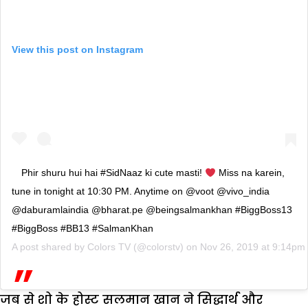
View this post on Instagram
Phir shuru hui hai #SidNaaz ki cute masti!
Miss na karein,
tune in tonight at 10:30 PM. Anytime on @voot @vivo_india
@daburamlaindia @bharat.pe @beingsalmankhan #BiggBoss13
#BiggBoss #BB13 #SalmanKhan
A post shared by
Colors TV
(@colorstv) on
Nov 26, 2019 at 9:14pm
जब से शो के होस्ट सलमान खान ने सिद्धार्थ और