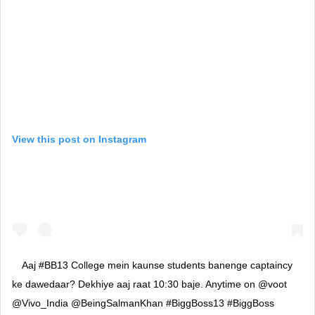
View this post on Instagram
Aaj #BB13 College mein kaunse students banenge captaincy
ke dawedaar? Dekhiye aaj raat 10:30 baje. Anytime on @voot
@Vivo_India @BeingSalmanKhan #BiggBoss13 #BiggBoss