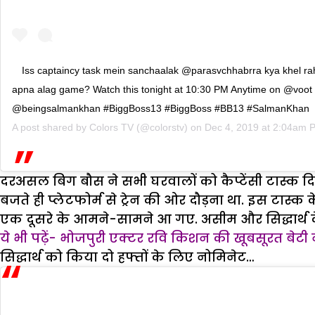
Iss captaincy task mein sanchaalak @parasvchhabrra kya khel ra
apna alag game? Watch this tonight at 10:30 PM Anytime on @voot
@beingsalmankhan #BiggBoss13 #BiggBoss #BB13 #SalmanKhan
A post shared by
Colors TV
(@colorstv) on
Dec 4, 2019 at 2:04am 
दरअसल बिग बौस ने सभी घरवालों को कैप्टेंसी टास्क द
बजते ही प्लेटफोर्म से ट्रेन की ओर दौड़ना था. इस टास
एक दूसरे के आमने-सामने आ गए. असीम और सिद्धार्थ के 
ये भी पढ़ें- भोजपुरी एक्टर रवि किशन की खूबसूरत बेटी ने
सिद्धार्थ को किया दो हफ्तों के लिए नोमिनेट…