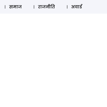
⚲
स्टोरी
लॉग इन
SUBSCRIBE
समाज
राजनीति
अवार्ड