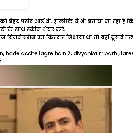
ैंस को बेहद पसंद आई थी. हालांकि ये भी बताया जा रहा 
ठी के साथ स्क्रीन शेयर करें.
म्रदराज बिजनेसमैन का किरदार निभाया था तो वहीं दूसरी 
in
,
bade acche lagte hain 2
,
divyanka tripathi
,
late
on
t
दिव्यांका
त्रिपाठी
‘बड़े
अच्छे
लगते
हैं
2’
में