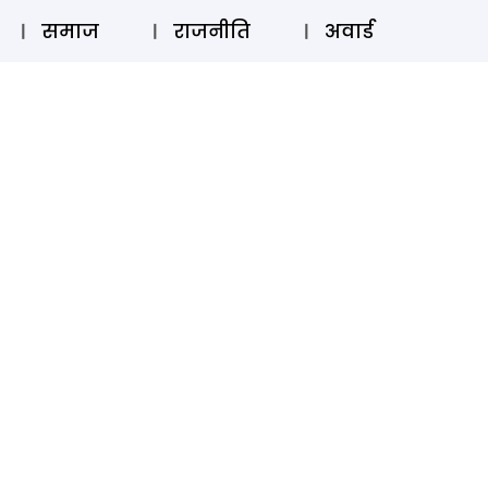
⚲
स्टोरी
लॉग इन
SUBSCRIBE
समाज
राजनीति
अवार्ड