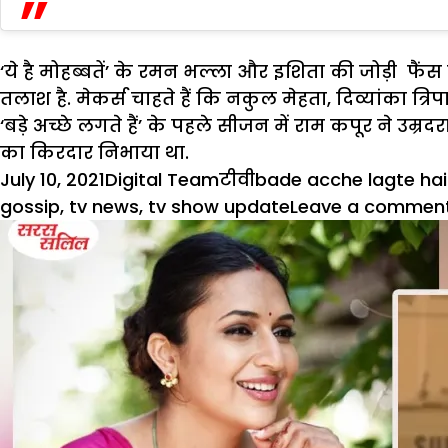
‘ये है मोहब्बतें’ के रमन भल्ला और इशिता की जोड़ी फ
तलाश है. मेकर्स चाहते हैं कि नकुल मेहता, दिव्यांका त्रिपा
‘बड़े अच्छे लगते हैं’ के पहले सीजन में राम कपूर ने उ
का किरदार निभाया था.
Posted
Author
Categories
Tags
July 10, 2021
Digital Team
टीवी
bade acche lagte ha
on
gossip
,
tv news
,
tv show update
Leave a commen