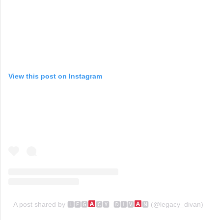
View this post on Instagram
A post shared by 🅻🅴🅶
🅲🆈_🅳🅸🆅
🅽 (@legacy_divan)