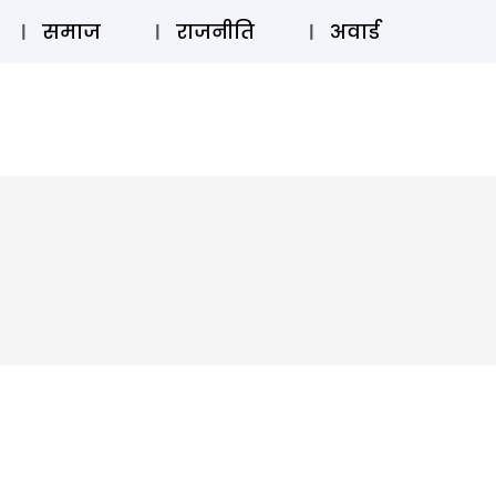
⚲
स्टोरी
लॉग इन
SUBSCRIBE
समाज
राजनीति
अवार्ड