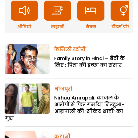
ऑडियो
कहानी
सेक्स
रीडर्स प्रौब्लम
फैमिली स्टोरी
Family Story in Hindi – बेटी के
लिए : पिता की इच्छा का संसार
भोजपुरी
Nirhua Amrapali: काजल के
आरोपों से फिर गर्माया निरहुआ-
आम्रपाली की ‘सीक्रेट शादी’ का
मुद्दा
कहानी