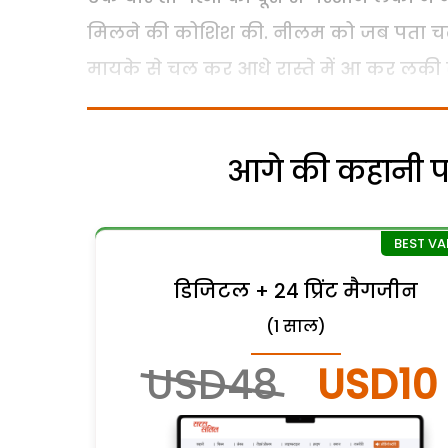
मिलने की कोशिश की. नीलम को जब पता चल
मायके से चल कर आधे रास्ते में आ कर लक
आगे की कहानी पढ़
डिजिटल + 24 प्रिंट मैगजीन
(1 साल)
USD48
USD10