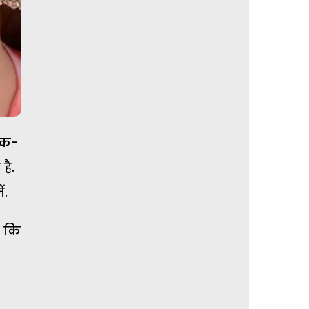
 एक-
है.
ं.
ै कि