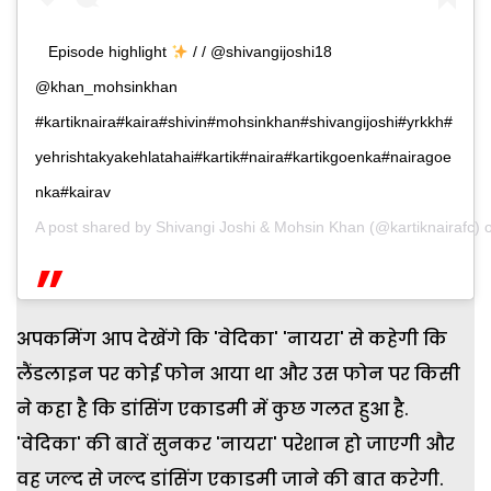
Episode highlight
/ / @shivangijoshi18
@khan_mohsinkhan
#kartiknaira#kaira#shivin#mohsinkhan#shivangijoshi#yrkkh#
yehrishtakyakehlatahai#kartik#naira#kartikgoenka#nairagoe
nka#kairav
A post shared by
Shivangi Joshi & Mohsin Khan
(@kartiknairafc)
अपकमिंग आप देखेंगे कि 'वेदिका' 'नायरा' से कहेगी कि
लैंडलाइन पर कोई फोन आया था और उस फोन पर किसी
ने कहा है कि डांसिंग एकाडमी में कुछ गलत हुआ है.
'वेदिका' की बातें सुनकर 'नायरा' परेशान हो जाएगी और
वह जल्द से जल्द डांसिंग एकाडमी जाने की बात करेगी.