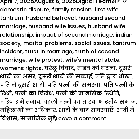
Posted
Author
Categori
Tag
April 7, 2025
August 6, 2025
Digital Team
समाज
on
domestic dispute
,
family tension
,
first wife
tantrum
,
husband betrayal
,
husband second
marriage
,
husband wife issues
,
husband wife
relationship
,
impact of second marriage
,
indian
society
,
marital problems
,
social issues
,
tantrum
incident
,
trust in marriage
,
truth of second
marriage
,
wife protest
,
wife's mental state
,
womens rights
,
घरेलू विवाद
,
तांडव की घटना
,
दूसरी
शादी का असर
,
दूसरी शादी की सच्चाई
,
पति द्वारा धोखा
,
पति ने दूसरी शादी
,
पति पत्नी की समस्या
,
पति पत्नी के
रिश्ते
,
पत्नी का विरोध
,
पत्नी की मानसिक स्थिति
,
परिवार में तनाव
,
पहली पत्नी का तांडव
,
भारतीय समाज
,
महिलाओं का अधिकार
,
शादी के बाद समस्याएँ
,
शादी में
on
विश्वास
,
सामाजिक मुद्दे
Leave a comment
Social
Issue: