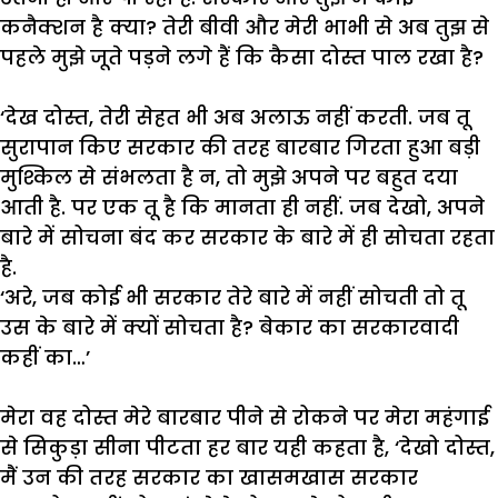
कनैक्शन
है
क्या
?
तेरी
बीवी
और
मेरी
भाभी
से
अब
तुझ
से
पहले
मुझे
जूते
पड़ने
लगे
हैं
कि
कैसा
दोस्त
पाल
रखा
है
?
‘
देख
दोस्त
,
तेरी
सेहत
भी
अब
अलाऊ
नहीं
करती
.
जब
तू
सुरापान
किए
सरकार
की
तरह
बारबार
गिरता
हुआ
बड़ी
मुश्किल
से
संभलता
है
न
,
तो
मुझे
अपने
पर
बहुत
दया
आती
है
.
पर
एक
तू
है
कि
मानता
ही
नहीं
.
जब
देखो
,
अपने
बारे
में
सोचना
बंद
कर
सरकार
के
बारे
में
ही
सोचता
रहता
है
.
‘
अरे
,
जब
कोई
भी
सरकार
तेरे
बारे
में
नहीं
सोचती
तो
तू
उस
के
बारे
में
क्यों
सोचता
है
?
बेकार
का
सरकारवादी
कहीं
का
…’
मेरा
वह
दोस्त
मेरे
बारबार
पीने
से
रोकने
पर
मेरा
महंगाई
से
सिकुड़ा
सीना
पीटता
हर
बार
यही
कहता
है
, ‘
देखो
दोस्त
,
मैं
उन
की
तरह
सरकार
का
खासमखास
सरकार