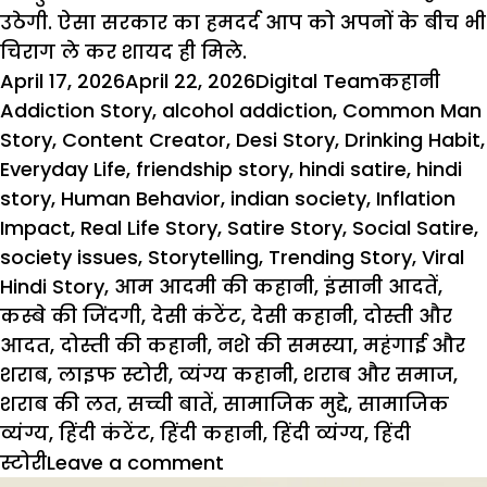
उठेगी
.
ऐसा
सरकार
का
हमदर्द
आप
को
अपनों
के
बीच
भी
चिराग
ले
कर
शायद
ही
मिले
.
Posted
Author
Categorie
Tag
April 17, 2026
April 22, 2026
Digital Team
कहानी
on
Addiction Story
,
alcohol addiction
,
Common Man
Story
,
Content Creator
,
Desi Story
,
Drinking Habit
,
Everyday Life
,
friendship story
,
hindi satire
,
hindi
story
,
Human Behavior
,
indian society
,
Inflation
Impact
,
Real Life Story
,
Satire Story
,
Social Satire
,
society issues
,
Storytelling
,
Trending Story
,
Viral
Hindi Story
,
आम आदमी की कहानी
,
इंसानी आदतें
,
कस्बे की जिंदगी
,
देसी कंटेंट
,
देसी कहानी
,
दोस्ती और
आदत
,
दोस्ती की कहानी
,
नशे की समस्या
,
महंगाई और
शराब
,
लाइफ स्टोरी
,
व्यंग्य कहानी
,
शराब और समाज
,
शराब की लत
,
सच्ची बातें
,
सामाजिक मुद्दे
,
सामाजिक
व्यंग्य
,
हिंदी कंटेंट
,
हिंदी कहानी
,
हिंदी व्यंग्य
,
हिंदी
on
स्टोरी
Leave a comment