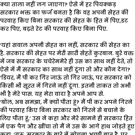
क्या
ताला
नहीं
लग
जाएगा
?
ऐसे
में
हर
पियक्कड़
सरकार
भक्त
का
फर्ज
बनता
है
कि
वह
अपनी
सेहत
की
परवाह
किए
बिना
सरकार
की
सेहत
के
हित
में
पिए
,
डट
कर
पिए
,
बढ़ते
रेट
की
परवाह
किए
बिना
पिए
.
‘
यहां
सवाल
अपनी
सेहत
का
नहीं
,
सरकार
की
सेहत
का
है
.
सरकार
की
सेहत
पर
मेरी
सारी
सेहतें
कुरबान
.
बुरे
वक्त
में
जब
सरकार
के
चचेरेममेरे
ही
उस
का
साथ
नहीं
देते
,
तो
ऐसे
में
मैं
सरकार
का
साथ
नहीं
दूंगा
तो
और
कौन
देगा
?
‘
डियर
,
मैं
पी
कर
गिर
जाऊं
तो
गिर
जाऊं
,
पर
सरकार
को
किसी
भी
सूरत
में
गिरने
नहीं
दूंगा
.
इतनी
ताकत
तो
अभी
भी
है
मेरे
पास
.
यह
मेरा
वादा
है
अपने
आप
से
.
‘
बोल
,
अब
समझा
,
मैं
क्यों
पीता
हूं
?
मैं
पी
कर
अपने
गिरने
की
परवाह
किए
बिना
सरकार
को
गिरने
से
बचाने
के
लिए
पीता
हूं
,’
उस
ने
कहा
और
मेरे
सामने
ही
सरकार
हित
में
एक
पैग
और
खींचा
तो
मैं
ने
उस
के
आगे
हाथ
जोड़ते
हुए
कहा
, ‘
गुरु
,
सरकार
के
बारे
में
सोचना
अच्छी
बात
है
,
पर