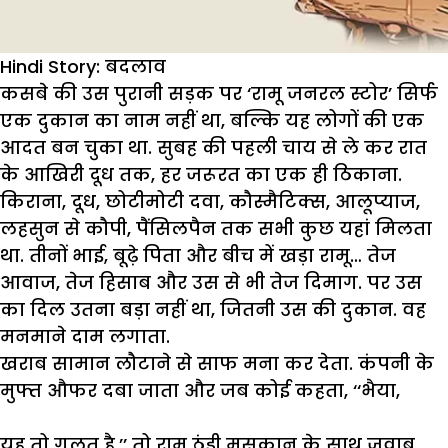
Hindi Story: बदलाव
क
सबे
की
उस
पुरानी
सड़क
पर
‘
रामू
जनरल
स्टोर
’
सिर्फ
एक
दुकान
का
नाम
नहीं
था
,
बल्कि
यह
लोगों
की
एक
आदत
बन
चुका
था
.
सुबह
की
पहली
चाय
से
ले
कर
रात
के
आखिरी
दूध
तक
,
हर
जरूरत
का
एक
ही
ठिकाना
.
किराना
,
दूध
,
छोटीमोटी
दवा
,
कौस्मैटिक्स
,
आलूप्याज
,
लहसुन
से
कौपी
,
पैंसिलपैन
तक
सभी
कुछ
यहां
मिलता
था
.
तीनों
भाई
,
बूढ़े
पिता
और
बीच
में
खड़ा
रामू
…
तेज
आवाज
,
तेज
हिसाब
और
उस
से
भी
तेज
दिमाग
.
पर
उस
का
दिल
उतना
बड़ा
नहीं
था
,
जितनी
उस
की
दुकान
.
वह
मनमाने
दाम
लगाता
.
खराब
सामान
लौटाने
से
साफ
मना
कर
देता
.
कंपनी
के
मुफ्त
औफर
दबा
जाता
और
जब
कोई
कहता
, ‘‘
भैया
,
यह
तो
गलत
है
,’’
तो
रामू
ठंडी
मुसकान
के
साथ
जवाब