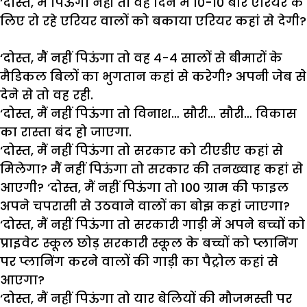
‘
दोस्त
,
मैं
पिऊंगा
नहीं
तो
वह
दिन
में
10-10
बार
एरियर
के
लिए
रो
रहे
एरियर
वालों
को
बकाया
एरियर
कहां
से
देगी
?
‘
दोस्त
,
मैं
नहीं
पिऊंगा
तो
वह
4-4
सालों
से
बीमारों
के
मैडिकल
बिलों
का
भुगतान
कहां
से
करेगी
?
अपनी
जेब
से
देने
से
तो
वह
रही
.
‘
दोस्त
,
मैं
नहीं
पिऊंगा
तो
विनाश
…
सौरी
…
सौरी
…
विकास
का
रास्ता
बंद
हो
जाएगा
.
‘
दोस्त
,
मैं
नहीं
पिऊंगा
तो
सरकार
को
टीएडीए
कहां
से
मिलेगा
?
मैं
नहीं
पिऊंगा
तो
सरकार
की
तनख्वाह
कहां
से
आएगी
?
‘
दोस्त
,
मैं
नहीं
पिऊंगा
तो
100
ग्राम
की
फाइल
अपने
चपरासी
से
उठवाने
वालों
का
बोझ
कहां
जाएगा
?
‘
दोस्त
,
मैं
नहीं
पिऊंगा
तो
सरकारी
गाड़ी
में
अपने
बच्चों
को
प्राइवेट
स्कूल
छोड़
सरकारी
स्कूल
के
बच्चों
को
प्लानिंग
पर
प्लानिंग
करने
वालों
की
गाड़ी
का
पैट्रोल
कहां
से
आएगा
?
‘
दोस्त
,
मैं
नहीं
पिऊंगा
तो
यार
बेलियों
की
मौजमस्ती
पर