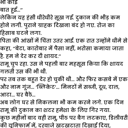
भी
कोई
बात
हुई
…’’
लेकिन
यह
हंसी
धीरेधीरे
सूख
गई
.
दुकान
की
भीड़
कम
होने
लगी
.
पुराने
ग्राहक
दिखना
बंद
हो
गए
.
रोज
का
हिसाब
घटने
लगा
.
पिता
की
आंखों
में
चिंता
उतर
आई
.
एक
रात
उन्होंने
धीमे
से
कहा
, ‘‘
बेटा
,
कारोबार
में
पैसा
नहीं
,
भरोसा
कमाया
जाता
है
.
हम
ने
देर
कर
दी
शायद
.’’
रामू
चुप
रहा
.
उस
ने
पहली
बार
महसूस
किया
कि
शायद
गलती
उस
की
भी
थी
.
पर
तब
तक
बहुत
देर
हो
चुकी
थी
…
और
फिर
कसबे
में
एक
और
नाम
गूंज
… ‘
ब्लिंकेट
’…
मिनटों
में
सब्जी
,
दूध
,
दाल
,
आटा
…
घर
बैठे
…
अब
लोग
घर
से
निकलना
भी
कम
करने
लगे
.
एक
दिन
रामू
की
दुकान
का
शटर
हमेशा
के
लिए
गिर
गया
.
कुछ
महीनों
बाद
वही
रामू
,
पीठ
पर
बैग
लटकाए
,
डिलीवरी
की
यूनिफार्म
में
,
दरवाजे
खटखटाता
दिखाई
दिया
,