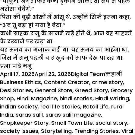
‘‘
बाबूजी
,
अगर
फिर
कभी
दुकान
खोली
,
तो
सब
से
पहले
भरोसा
बेचेंगे
.’’
पिता
की
बूढ़ी
आंखों
में
आंसू
थे
.
उन्होंने
सिर्फ
इतना
कहा
,
‘‘
अब
तू
बड़ा
हो
गया
है
बेटा
.’’
कभी
ग्राहक
रामू
के
सामने
खड़े
होते
थे
,
आज
वह
ग्राहकों
के
दरवाजे
पर
खड़ा
था
.
यह
समय
का
मजाक
नहीं
था
.
यह
समय
का
आईना
था
,
जिस
में
रामू
पहली
बार
खुद
को
साफ
देख
पा
रहा
था
.
प्रज्ञा पांडे मनु
Posted
Author
Categorie
Tag
April 17, 2026
April 22, 2026
Digital Team
कहानी
on
Business Ethics
,
Content Creator
,
crime story
,
Desi Stories
,
General Store
,
Greed Story
,
Grocery
Shop
,
Hindi Magazine
,
hindi stories
,
Hindi Writing
,
indian society
,
real life stories
,
Retail Life
,
rural
India
,
saras salil
,
saras salil magazine
,
Shopkeeper Story
,
Small Town Life
,
social story
,
society issues
,
Storytelling
,
Trending Stories
,
Viral