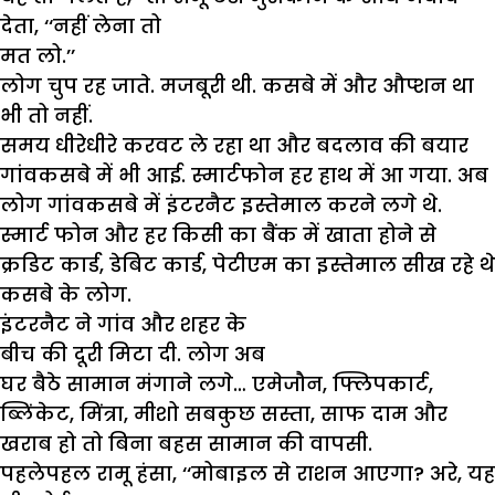
देता
, ‘‘
नहीं
लेना
तो
मत
लो
.’’
लोग
चुप
रह
जाते
.
मजबूरी
थी
.
कसबे
में
और
औप्शन
था
भी
तो
नहीं
.
समय
धीरेधीरे
करवट
ले
रहा
था
और
बदलाव
की
बयार
गांवकसबे
में
भी
आई
.
स्मार्टफोन
हर
हाथ
में
आ
गया
.
अब
लोग
गांवकसबे
में
इंटरनैट
इस्तेमाल
करने
लगे
थे
.
स्मार्ट
फोन
और
हर
किसी
का
बैंक
में
खाता
होने
से
क्रडिट
कार्ड
,
डेबिट
कार्ड
,
पेटीएम
का
इस्तेमाल
सीख
रहे
थे
कसबे
के
लोग
.
इंटरनैट
ने
गांव
और
शहर
के
बीच
की
दूरी
मिटा
दी
.
लोग
अब
घर
बैठे
सामान
मंगाने
लगे
…
एमेजौन
,
फ्लिपकार्ट
,
ब्लिंकेट
,
मिंत्रा
,
मीशो
सबकुछ
सस्ता
,
साफ
दाम
और
खराब
हो
तो
बिना
बहस
सामान
की
वापसी
.
पहलेपहल
रामू
हंसा
, ‘‘
मोबाइल
से
राशन
आएगा
?
अरे
,
यह