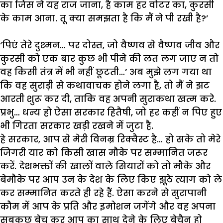
का
जिस
ने
यह
राज
जाना
,
है
काम
हर
वोटर
का
,
कुरसी
के
काम
आना
.
तू
क्या
समझता
है
कि
मैं
ने
पी
रखी
है
?’
‘
पिएं
तेरे
दुश्मन
…
पर
दोस्त
,
जो
वैष्णव
से
वैष्णव
जीव
और
कुरसी
को
एक
बार
कुछ
भी
पीने
की
लत
लग
जाए
न
तो
वह
किसी
तंत्र
में
भी
नहीं
छूटती
…’
अब
मुझे
लग
गया
था
कि
वह
सुराड़ी
से
कथावाचक
होने
लगा
है
,
तो
मैं
ने
झट
आरती
शुरू
कर
दी
,
ताकि
वह
अपनी
सुराकथा
खत्म
करे
.
प्रभु
…
धन्य
हो
ऐसा
सरकार
हितैषी
,
जो
हर
कहीं
न
पिए
हुए
भी
गिरता
सरकार
खड़ी
रखने
में
जुटा
है
.
हे
सरकार
,
आप
से
मेरी
विनम्र
रिक्वैस्ट
है
…
हो
सके
तो
मेरे
जिगरी
यार
को
किसी
खास
मौके
पर
सम्मानित
जरूर
करें
.
देशभक्तों
की
खालों
वाले
सियारों
को
तो
मौके
और
बेमौके
पर
आप
उन
के
देश
के
लिए
किए
झूठे
त्याग
को
ले
कर
सम्मानित
करते
ही
रहे
हैं
.
ऐसा
करने
से
सुरापानी
कौम
में
आप
के
प्रति
और
इमोशन
जगेंगे
और
वह
अपना
सबकुछ
बेच
कर
आप
का
साथ
देने
के
लिए
बेचैन
हो