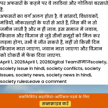
पर अफसरों के कहने पर वे लाठियां और गोलियां बरसाते
हैं.
अफसरों का वर्ग अलग होता है. वे सांसदों, विधायकों,
मंत्रियों, नौकरशाहों के घरों से आते हैं, जिस की न तो
जमीन जाती है और न ही जान. इस समाज में जवान,
किसान और विज्ञान से जुड़े तीनों समूहों को मिल कर
लड़ना होगा, तभी वे जीत सकते हैं, नहीं तो किसी दिन
किसान मारा जाएगा, जवान मारा जाएगा और विज्ञान
को टोकरी में फेंक दिया जाएगा.
Posted
Author
Categories
Tags
April 1, 2026
April 1, 2026
Digital Team
समाज
scoiety
,
on
scoiety issue in hindi
,
society conflicts
,
society
issues
,
society news
,
society news in hindi
,
on
society rules
Leave a comment
Sociopolitical:
अब
अनलिमिटेड कहानियां-आर्टिकल पढ़ने के लिए
इस
सब्सक्राइब करें
देश