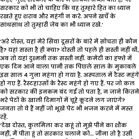
सरकार
को
भी
तो
चाहिए
कि
वह
तुम्हारे
हित
का
ध्यान
रखते
हुए
शराब
और
महंगी
न
करे
.
अपने
खर्चे
के
साथसाथ
तो
तुम्हारी
जेब
का
भी
ध्यान
रखे
.’
‘
अरे
दोस्त
,
यहां
मेरे
सिवा
दूसरों
के
बारे
में
सोचता
ही
कौन
है
?
यहां
सस्ता
है
ही
क्या
?
दोस्ती
तो
पहले
ही
सस्ती
नहीं
थी
,
अब
तो
यहां
दुश्मनी
तक
सस्ती
नहीं
.
कमेटी
का
हफ्ते
में
एक
दिन
आने
वाला
पानी
तक
पिछले
साल
के
मुकाबले
इस
साल
4
गुना
महंगा
हो
गया
है
.
अस्पताल
में
टैस्ट
महंगे
हो
गए
हैं
.
रैस्टहाउसों
के
रैस्ट
महंगे
हो
गए
हैं
.
पर
जो
कल
को
सरकार
की
इनकम
बंद
गई
तो
पता
है
,
न
जाने
कितने
भरे
पेटों
के
खाली
दिमागों
में
चूहे
कूदने
लग
जाएंगे
?
जनता
तो
वे
हैं
नहीं
जो
भूखे
पेट
भी
भजन
करने
में
मस्त
रहें
.
‘
देख
दोस्त
,
कुलमिला
कर
कहूं
तो
मुझे
पीने
का
शौक
नहीं
,
मैं
पीता
हूं
तो
सरकार
चलाने
को
…
जीना
तो
है
उसी