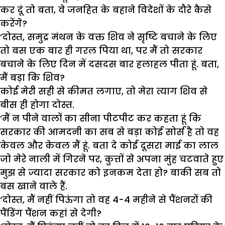
कर
दूं
तो
बता
,
वे
जनहित
के
बहाने
विदेशों
के
दौरे
कैसे
करेंगे
?
‘
दोस्त
,
समुद्र
मंथन
के
वक्त
शिव
ने
सृष्टि
बचाने
के
लिए
तो
बस
एक
बार
ही
गरल
पिया
था
,
पर
मैं
तो
सरकार
बचाने
के
लिए
दिन
में
दसदस
बार
हलाहल
पीता
हूं
.
बता
,
मैं
बड़ा
कि
शिव
?
कोई
मेरी
सही
से
कीमत
लगाए
,
तो
मेरा
त्याग
शिव
से
बीस
ही
होगा
दोस्त
.
‘
मैं
न
पीने
वालों
का
सीना
पीटपीट
कर
कहता
हूं
कि
सरकार
की
आमदनी
का
सब
से
बड़ा
कोई
सोर्स
है
तो
वह
केवल
और
केवल
मैं
हूं
.
बता
दे
कोई
दूसरा
माई
का
लाल
जो
मेरे
नाली
में
गिरने
पर
,
कुत्तों
से
अपना
मुंह
चटवाते
हुए
मुझ
से
ज्यादा
सरकार
को
इनकम
देता
हो
?
बाकी
सब
तो
बस
खाने
वाले
हैं
.
‘
दोस्त
,
मैं
नहीं
पिऊंगा
तो
वह
4-4
महीने
से
पैंशनरों
की
पैंडिंग
पैंशन
कहां
से
देगी
?