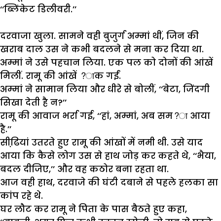
‘‘
ब्लिंकेट
डिलीवरी
.’’
दरवाजा
खुला
.
सामने
वही
बुजुर्ग
अम्मां
थीं
,
जिन
की
खराब
दाल
उस
ने
कभी
बदलने
से
मना
कर
दिया
था
.
अम्मां
ने
उसे
पहचान
लिया
.
एक
पल
को
दोनों
की
आंखें
मिलीं
.
रामू
की
आंखें
?
ाक
गईं
.
अम्मां
ने
सामान
लिया
और
धीरे
से
बोलीं
, ‘‘
बेटा
,
जिंदगी
सिखा
देती
है
न
?’’
रामू
की
आवाज
भर्रा
गई
, ‘‘
हां
,
अम्मां
,
अब
सम
?
आया
है
.’’
सीढि़यां
उतरते
हुए
रामू
की
आंखों
में
नमी
थी
.
उसे
याद
आया
कि
कैसे
लोग
उस
से
हाथ
जोड़
कर
कहते
थे
, ‘‘
भैया
,
बदल
दीजिए
,’’
और
वह
कठोर
बना
रहता
था
.
आज
वही
हाथ
,
दरवाजे
की
घंटी
दबाने
से
पहले
हलका
सा
कांप
रहे
थे
.
घर
लौट
कर
रामू
ने
पिता
के
पास
बैठते
हुए
कहा
,