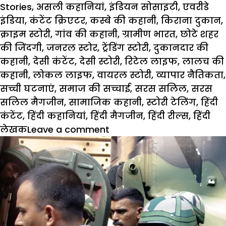
Stories
,
असली कहानियां
,
इंडियन सोसाइटी
,
एवरीडे
इंडिया
,
कंटेंट क्रिएटर
,
कस्बे की कहानी
,
किराना दुकान
,
क्राइम स्टोरी
,
गांव की कहानी
,
ग्रामीण भारत
,
छोटे शहर
की जिंदगी
,
जनरल स्टोर
,
ट्रेंडिंग स्टोरी
,
दुकानदार की
कहानी
,
देसी कंटेंट
,
देसी स्टोरी
,
रिटेल लाइफ
,
लालच की
कहानी
,
लोकल लाइफ
,
वायरल स्टोरी
,
व्यापार नैतिकता
,
सच्ची घटनाएं
,
समाज की सच्चाई
,
सरस सलिल
,
सरस
सलिल मैगजीन
,
सामाजिक कहानी
,
स्टोरी टेलिंग
,
हिंदी
कंटेंट
,
हिंदी कहानियां
,
हिंदी मैगजीन
,
हिंदी रील्स
,
हिंदी
on
लेखक
Leave a comment
Hindi
Story:
बदलाव