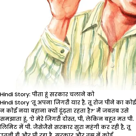
Hindi Story: पीता हूं सरकार चलाने को
Hindi Story ‘
तू
अपना
जिगरी
यार
है
.
तू
रोज
पीने
का
कोई
न
कोई
नया
बहाना
क्यों
ढूंढ़ता
रहता
है
?’
मैं
जबतब
उसे
समझाता
हूं
, ‘
ऐ
मेरे
जिगरी
दोस्त
,
पी
,
लेकिन
बहुत
मत
पी
.
लिमिट
में
पी
.
जैसेजैसे
सरकार
सुरा
महंगी
कर
रही
है
,
तू
उतनी
ही
और
पी
रहा
है
.
सरकार
और
तुझ
में
कोई