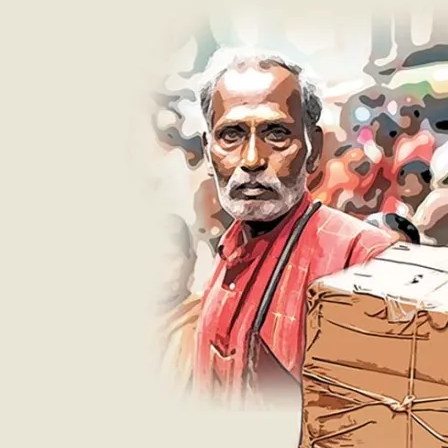
Hindi
Story:
पीता
हूं
सरकार
चलाने
को