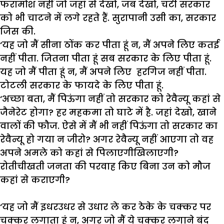
फरामोश
नहीं
जो
जहां
से
देखो
,
जब
देखो
,
चटी
सरकार
को
भी
चाटने
में
लगे
रहते
हैं
.
सुरापानी
उसी
का
,
सरकार
जिस
की
.
‘
यह
जो
मैं
सीना
ठोंक
कर
पीता
हूं
न
,
मैं
अपने
लिए
कतई
नहीं
पीता
.
जितना
पीता
हूं
सब
सरकार
के
लिए
पीता
हूं
.
यह
जो
मैं
पीता
हूं
न
,
मैं
अपने
लिए
हरगिज
नहीं
पीता
.
टोटली
सरकार
के
फायदे
के
लिए
पीता
हूं
.
‘
अच्छा
बता
,
मैं
पिऊंगा
नहीं
तो
सरकार
को
रेवैन्यू
कहां
से
जैनेरेट
होगा
?
हर
महकमा
तो
घाटे
में
है
.
जहां
देखो
,
खाने
वालों
की
फौज
.
ऐसे
में
मैं
भी
नहीं
पिऊंगा
तो
सरकार
का
रेवैन्यू
हो
गया
न
जीरो
?
अगर
रेवैन्यू
नहीं
आएगा
तो
वह
अपने
अमले
को
कहां
से
पिलाएगीखिलाएगी
?
रोतीचीखती
जनता
की
परवाह
किए
बिना
उन
को
मौज
कहां
से
कराएगी
?
‘
यह
जो
मैं
इधरउधर
से
उधार
ले
कर
ठेके
के
चक्कर
पर
चक्कर
लगाता
हूं
न
,
अगर
जो
मैं
ये
चक्कर
लगाने
बंद