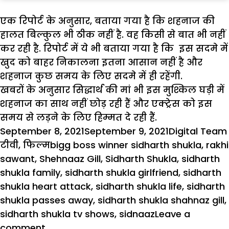
एक रिपोर्ट के अनुसार, बताया गया है कि शहनाज की
हालत बिल्कुल भी ठीक नहीं है. वह किसी से बात भी नहीं
कर रही है. रिपोर्ट में ये भी बताया गया है कि इस सदमे में
खुद को बाहर निकालना इतना आसान नहीं है और
शहनाज कुछ समय के लिए सदमे में ही रहेंगी.
खबरों के अनुसार सिद्धार्थ की मां भी इस मुश्किल घड़ी में
शहनाज का साथ नहीं छोड़ रही हैं और एक्ट्रेस को इस
समय से लड़ने के लिए हिम्मत दे रही हैं.
Posted
Author
September 8, 2021
September 9, 2021
Digital Team
on
Tags
टीवी
,
फिल्म
bigg boss winner sidharth shukla
,
rakhi
sawant
,
Shehnaaz Gill
,
Sidharth Shukla
,
sidharth
shukla family
,
sidharth shukla girlfriend
,
sidharth
shukla heart attack
,
sidharth shukla life
,
sidharth
shukla passes away
,
sidharth shukla shahnaz gill
,
sidharth shukla tv shows
,
sidnaaz
Leave a
on
comment