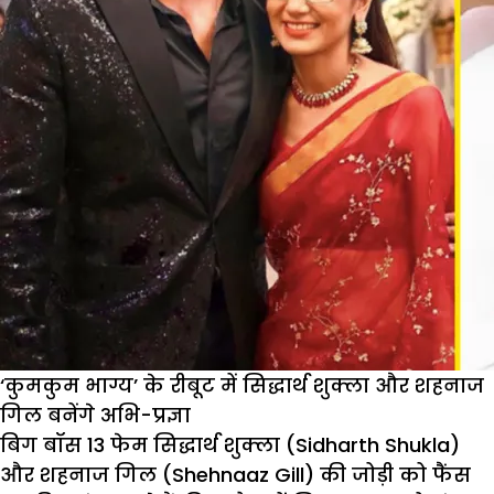
रिलेशनशिप
पर
तोड़ी
चुप्पी,
कहीं
ये
बात
‘कुमकुम भाग्य’ के रीबूट में सिद्धार्थ शुक्ला और शहनाज
गिल बनेंगे अभि-प्रज्ञा
बिग बॉस 13 फेम सिद्धार्थ शुक्ला (Sidharth Shukla)
और शहनाज गिल (Shehnaaz Gill) की जोड़ी को फैंस