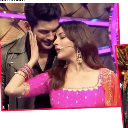
राखी
सावंत
ने
शेयर
कीं
#Sidnaaz
की
ये
फोटो,
फैंस
हुए
इमोशनल