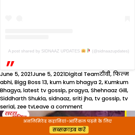
A post shared by SIDNAAZ UPDATES
(@sidnaazupdates)
Posted
Author
Categories
T
June 5, 2021
June 5, 2021
Digital Team
टीवी
,
फिल्म
on
abhi
,
Bigg Boss 13
,
kum kum bhagya 2
,
Kumkum
Bhagya
,
latest tv gossip
,
pragya
,
Shehnaaz Gill
,
Siddharth Shukla
,
sidnaaz
,
sriti jha
,
tv gossip
,
tv
on
serial
,
zee tv
Leave a comment
‘कुमकुम
अनलिमिटेड कहानियां-आर्टिकल पढ़ने के लिए
भाग्य’
सब्सक्राइब करें
के