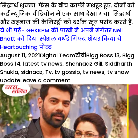
सिद्धार्थ शुक्ला फैंस के बीच काफी मशहूर हुए. दोनों को
कई म्यूजिक वीडियोज में एक साथ देखा गया. सिद्धार्थ
और शहनाज की केमिस्ट्री को दर्शक खूब पसंद करते हैं.
ये भी पढ़ें- GHKKPM की पाखी ने अपने मंगेतर Neil
Bhatt को दिया स्पेशल बर्थडे गिफ्ट, शेयर किया ये
Heartouching पोस्ट
Posted
Author
Categories
Tags
August 11, 2021
Digital Team
टीवी
Bigg Boss 13
,
Bigg
on
Boss 14
,
latest tv news
,
Shehnaaz Gill
,
Siddharth
Shukla
,
sidnaaz
,
Tv
,
tv gossip
,
tv news
,
tv show
on
update
Leave a comment
Shehnaaz
Gill
ने
सिद्धार्थ
शुक्ला
संग