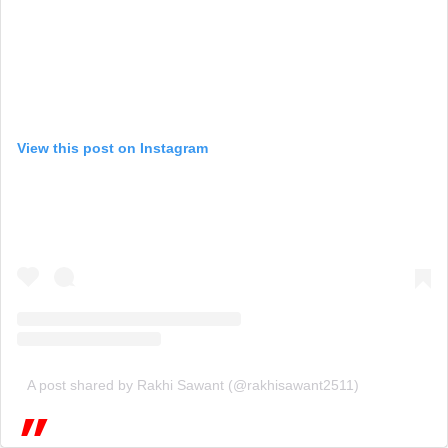
View this post on Instagram
A post shared by Rakhi Sawant (@rakhisawant2511)