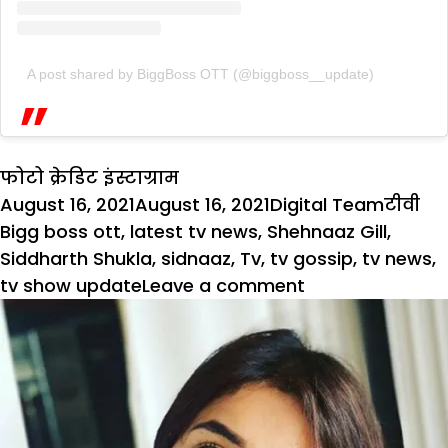
A post shared by BiggBoss OTT (@biggboss__update)
फोटो क्रेडिट इंस्टाग्राम
Posted
Author
Catego
Ta
August 16, 2021
August 16, 2021
Digital Team
टीवी
on
Bigg boss ott
,
latest tv news
,
Shehnaaz Gill
,
Siddharth Shukla
,
sidnaaz
,
Tv
,
tv gossip
,
tv news
,
on
tv show update
Leave a comment
Bigg
Boss
Ott:
शो
में
पहुंचे