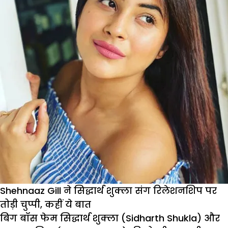
Siddharth
Shukla
और
Shehnaaz
Gill,
केमेस्ट्री
ने
लूटी
महफिल
Shehnaaz Gill ने सिद्धार्थ शुक्ला संग रिलेशनशिप पर
तोड़ी चुप्पी, कहीं ये बात
बिग बॉस फेम सिद्धार्थ शुक्ला (Sidharth Shukla) और