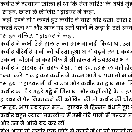
कबीर ने दरवाजा खोला ही था कि तेज बारिश के थपेड़े 
‘‘साहब, छाता ले लीजिए,’’ ड्राइवर ने कहा.
‘‘नहीं, रहने दो,’’ कहते हुए कबीर ने चारों ओर देखा. सार
करते देखा था और आज वह उसी पानी में खड़ा है. उसे उब
‘‘साहब चलिए…’’ ड्राइवर ने कहा.
कबीर ने कभी ऐसे हालात का सामना नहीं किया था. उस क
कबीर धीरेधीरे पानी को चीरता हुआ आगे बढ़ने लगा. कद
एक मां चीखचीख कर बिफरी सी हालत में इधरउधर भाग रह
कबीर ने ड्राइवर की तरफ देखा. ‘‘साहब, हर साल यही होत
‘‘क्या करें…’’ कह कर कबीर ने कदम आगे बढ़ाया तो म
‘‘साहब…’’ ड्राइवर भी चीख उठा और कबीर का हाथ थाम ल
कबीर का पैर गहरे गड्ढे में गिरा था और कहीं लोहे के पाइ
ड्राइवर ने पैर निकालने की कोशिश की तो कबीर की चीख
‘‘साहब, आप घबराइए मत…’’ ड्राइवर ने हिम्मत बंधाते हुए 
कबीर बहुत ज्यादा तकलीफ में उसी गंदे पानी में गरदन त
और उस ने आंखें बंद कर लीं.
होश आया तो कबीर एक छोटे से कमरे में था जो घुटनों 