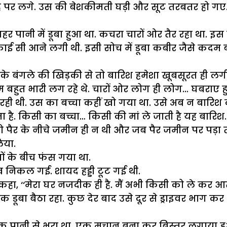
मुंह पर लगे. उस की बेशकीमती घड़ी और सूट तरबतर हो ग
ा शहर पानी में डूबा हुआ था. कचरा चारों ओर तैर रहा था. इ
काई सी आने लगी थी. इसी सोच में डूबा कबीर जैसे कदम ब
े बंगले की खिड़की से तो बारिश हमेशा खूबसूरत ही लगी
म बहुत भारी लग रहे थे. चारों ओर लोग ही लोग… घबराए 
ी थी. उस का बच्चा कहीं खो गया था. उसे अब न बारिश
ा है. किसी का बच्चा… किसी की मां ले जाती है यह बारिश
ानो पैर के नीचे जमीन ही न थी और जब पैर जमीन पर पड
िया.
पों के बीच फंस गया था.
 निकल गई. शायद हड्डी टूट गई थी.
कहा, ‘‘मेरा घर नजदीक ही है. मैं अभी किसी को ले कर आता 
क डूबा बैठा रहा. कुछ देर बाद उसे दूर से ड्राइवर भाग
तक पानी से भरा था. एक मचान बना कर बिस्तर लगाया हुआ