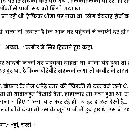
ीट पर सिरटिका कर बैठ गया. हलकीहलकी बारिश हो रही
झोंकों से पानी सब को भिगो गया था.
जा रही थी. ट्रैफिक धीमा पड़ गया था. लोग बेवजह हौर्न बज
या… हां, चला दो. लगता है कि आज घर पहुंचने में काफी देर 
‘‘अच्छा… अच्छा…’’ कबीर ने सिर हिलाते हुए कहा.
र आदमी जल्दी घर पहुंचना चाहता था. गाना बंद हुआ तो 
ीटर दूर था. ट्रैफिक धीरेधीरे सरकने लगा तो कबीर ने र
. बौछार के तेज थपेड़े कार की खिड़की से टकराने लगे थ
ता तो थोड़ाबहुत दिखाई देता. हाहाकार सा मचा हुआ था. स
ाना चाहिए.’’ ‘‘क्या बात कर रहे हो… बाहर हालत देखी है…’
ने नीचे देखा तो उस के जूते पानी में डूबे हुए थे. उस ने
’ ‘‘हां, चलो.’’