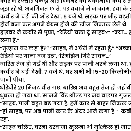
कार ने रफ्तार पकड़ी और दिनभर का थकामांदा कबीर स
जूझ रहे थे. अनगिनत छाते, पर बचाने में नाकाम. हवा के 
कबीर ने घड़ी की ओर देखा. 6 बजे थे. सड़क पर भीड़ बढ़ती 
हौर्न बजा कर अपने बेबस होने की खीज निकाल लेते थे.
ड्राइवर ने कबीर से पूछा, ‘‘रेडियो चला दूं साहब?’’ ‘‘क्
लगा है.’’
‘‘तुम्हारा घर कहां है?’’ ‘‘साहब, मैं अंधेरी में रहता हूं.’’ 
रेडियो पर गाना बज उठा, ‘रिमझिम गिरे सावन…’
बारिश तेज हो गई थी और सड़क पर पानी भरने लगा था. ह
कबीर ने घड़ी देखी. 7 बजे थे. घर अभी भी 15-20 किलोम
पानी पीया.
धीरेधीरे 20 मिनट बीत गए. बारिश अब बहुत तेज हो गई थी
धुंधला हो गया था. सामने विंड शील्ड पर जब वाइपर गुजर
‘‘साहब, पानी बहुत बढ़ गया है. हमें कार से बाहर निकल ज
‘‘हां साहब, पर अब पानी कार के अंदर आने लगा है.’’ कबीर 
रहा.
‘‘साहब चलिए, वरना दरवाजा खुलना भी मुश्किल हो जाएगा.’