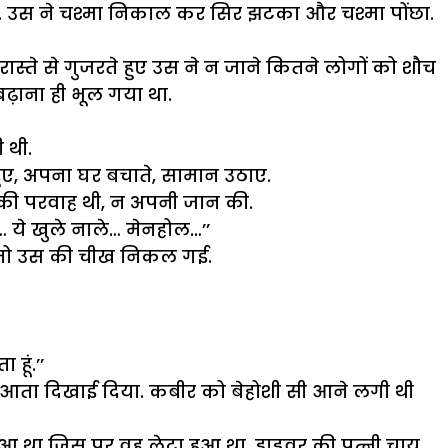
ए. उस ने चश्मा निकाल कर सिर झटका और चश्मा पोंछा.
स रास्ते से गुजरते हुए उस ने न जाने कितने लोगों को शौच
ढ़ाना ही भूल गया था.
 थी.
हुए, अपना घर बचाते, सामान उठाए.
 की परवाह थी, न अपनी जान की.
… ये खुले नाले… मेनहोल…’’
़ा तो उस की चीख निकल गई.
हूं.’’
 कर आता दिखाई दिया. कबीर को बेहोशी सी आने लगी थी
 था जिस पर वह लेटा हुआ था. ड्राइवर की पत्नी चाय