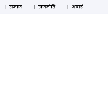
⚲
स्टोरी
लॉग इन
SUBSCRIBE
समाज
राजनीति
अवार्ड