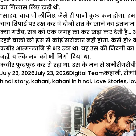
का गिलास लिए खड़ी थी.
‘‘साहब, चाय पी लीजिए. जैसे ही पानी कुछ कम होगा, हम 
चाय तिपाई पर रख कर वे दोनों रात के खाने का इंतजाम
क्या गरीब, सब को एक जगह ला कर खड़ा कर देती है… और ये
रहने वालों को इस से कोई सरोकार नहीं होता. कैसे हो?
कबीर आत्मग्लानि से भर उठा था. यह उस की जिंदगी का 
नहीं, बल्कि मन को भी भिगो दिया था.
कबीर फूटफूट कर रो रहा था. उस के मन से अमीरीगरीबी 
Posted
Author
Categories
July 23, 2026
July 23, 2026
Digital Team
कहानी
,
रोमां
on
hindi story
,
kahani
,
kahani in hindi
,
Love Stories
,
lo